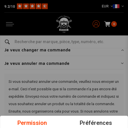
EUR
9.2/10
Home
Customer service
Commander
Je veux annuler ma commande
Je veux annuler ma commande
0
Délai de livraison
Je veux changer ma commande
Je veux annuler ma commande
Si vous souhaitez annuler une commande, veuillez nous envoyer un
e-mail. Ceci n'est possible que si la commande n'a pas encore été
expédiée. Envoyez-nous votre numéro de commande et indiquez si
vous souhaitez annuler un produit ou la totalité de la commande.
Ensuite, nous organiserons cela pour vous. Si nous annulons votre
commande, vous pouvez en créer une nouvelle avec des articles
Permission
Préférences
différents... Plus d'articles ou moins. Faites-nous savoir ce que