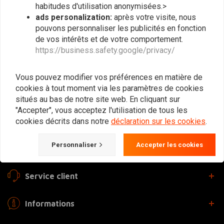
habitudes d'utilisation anonymisées.>
Le lieu de rencontre des amateurs de Cafe
ads personalization:
après votre visite, nous
Racer, Flat Tracker, Brat et autres motos. Bien
pouvons personnaliser les publicités en fonction
sûr, nous proposons également des
de vos intérêts et de votre comportement.
https://business.safety.google/privacy/
équipements et des vêtements !
Vous pouvez modifier vos préférences en matière de
Gotenburgweg 46a, 9723 TM Groningen (The Netherlands)
cookies à tout moment via les paramètres de cookies
situés au bas de notre site web. En cliquant sur
+31 85 06 06 06 5
"Accepter", vous acceptez l'utilisation de tous les
info@caferacerwebshop.com
cookies décrits dans notre
déclaration sur les cookies
.
Personnaliser
Accepter les cookies
Service client
Informations