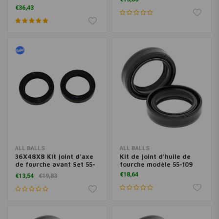
capuchon antipoussière
€36,43
ALL BALLS
ALL BALLS
36X48X8 Kit joint d'axe
Kit de joint d'huile de
de fourche avant Set 55-
fourche modèle 55-109
110
€18,64
€13,54
€19,83