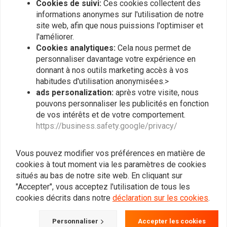
Cookies de suivi:
Ces cookies collectent des
informations anonymes sur l'utilisation de notre
site web, afin que nous puissions l'optimiser et
l'améliorer.
Cookies analytiques:
Cela nous permet de
personnaliser davantage votre expérience en
donnant à nos outils marketing accès à vos
habitudes d'utilisation anonymisées.>
ads personalization:
après votre visite, nous
pouvons personnaliser les publicités en fonction
ALL BALLS
ALL BALLS
de vos intérêts et de votre comportement.
Kit de joint d'huile de
35X48X11 Joint de fourche
https://business.safety.google/privacy/
fourche modèle 55-142
avant BMW Honda Suzuki
Yamaha
€21,19
€38,52
Vous pouvez modifier vos préférences en matière de
cookies à tout moment via les paramètres de cookies
situés au bas de notre site web. En cliquant sur
"Accepter", vous acceptez l'utilisation de tous les
cookies décrits dans notre
déclaration sur les cookies
.
Personnaliser
Accepter les cookies