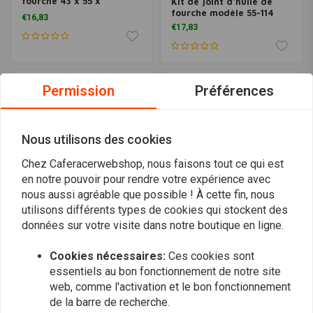
fourche 43 x 55 x
Kit de joint d'huile de
9,5/10MM DCY
fourche modèle 55-114
€16,83
€17,83
Permission
Préférences
Nous utilisons des cookies
Chez Caferacerwebshop, nous faisons tout ce qui est
en notre pouvoir pour rendre votre expérience avec
nous aussi agréable que possible ! À cette fin, nous
utilisons différents types de cookies qui stockent des
données sur votre visite dans notre boutique en ligne.
Paire de joints de
ATHENA
fourche 43 x 55 x 11/14MM
33X46X10.5 mm Kit joint
d'axe de fourche avant
€26,11
Cookies nécessaires:
Ces cookies sont
€6,98
essentiels au bon fonctionnement de notre site
web, comme l'activation et le bon fonctionnement
de la barre de recherche.