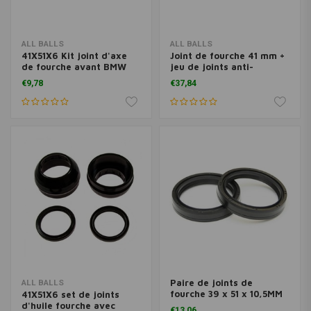
ALL BALLS
ALL BALLS
41X51X6 Kit joint d'axe
Joint de fourche 41 mm +
de fourche avant BMW
jeu de joints anti-
K75 K100
poussière
€9,78
€37,84
Paire de joints de
ALL BALLS
fourche 39 x 51 x 10,5MM
41X51X6 set de joints
TCL
d'huile fourche avec
€13,06