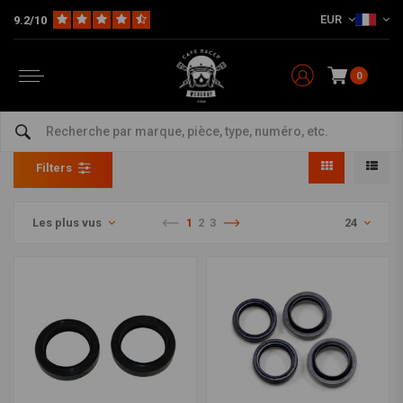
EUR
9.2/10
0
Joints de fourche
Home
The Workshop
Joints et pièces de fourches
Joints de fourche
Filters
Les plus vus
1
2
3
24