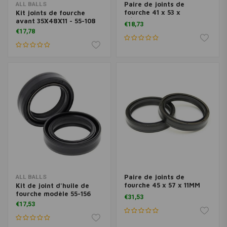
Paire de joints de
ALL BALLS
fourche 41 x 53 x
Kit joints de fourche
8/10,5MM DC4Y
avant 35X48X11 - 55-108
€18,73
€17,78
Paire de joints de
ALL BALLS
fourche 45 x 57 x 11MM
Kit de joint d'huile de
DCY
fourche modèle 55-156
€31,53
€17,53