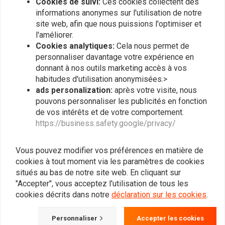
Cookies de suivi:
Ces cookies collectent des
informations anonymes sur l'utilisation de notre
site web, afin que nous puissions l'optimiser et
l'améliorer.
Cookies analytiques:
Cela nous permet de
personnaliser davantage votre expérience en
donnant à nos outils marketing accès à vos
habitudes d'utilisation anonymisées.>
ads personalization:
après votre visite, nous
pouvons personnaliser les publicités en fonction
Kit de réparation maître
TOURMAX
cylindre Honda CB CBX
de vos intérêts et de votre comportement.
Kit de réparation
CX GL
carburateur Honda CB
https://business.safety.google/privacy/
€22,54
€12,09
Vous pouvez modifier vos préférences en matière de
cookies à tout moment via les paramètres de cookies
situés au bas de notre site web. En cliquant sur
"Accepter", vous acceptez l'utilisation de tous les
cookies décrits dans notre
déclaration sur les cookies
.
Personnaliser
Accepter les cookies