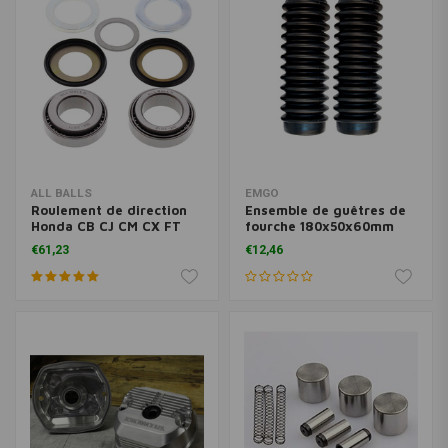
ALL BALLS
EMGO
Roulement de direction
Ensemble de guêtres de
Honda CB CJ CM CX FT
fourche 180x50x60mm
SXZ VT XBR XL
Honda CB550 CL350
€61,23
€12,46
CB750 CB / CL450