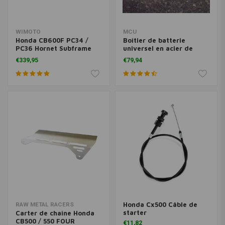
WIMOTO
MCU
Honda CB600F PC34 /
Boîtier de batterie
PC36 Hornet Subframe
universel en acier de
Kit
type 2
€339,95
€79,94
Honda Cx500 Câble de
RAW METAL RACERS
starter
Carter de chaîne Honda
CB500 / 550 FOUR
€11,82