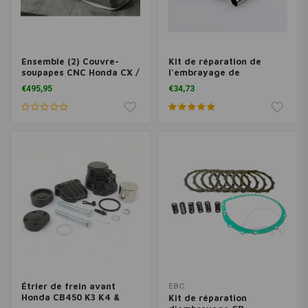
Ensemble (2) Couvre-
Kit de réparation de
soupapes CNC Honda CX /
l'embrayage de
GL (tous les modèles)
démarrage Honda &
€495,95
€34,73
Suzuki
Étrier de frein avant
EBC
Honda CB450 K3 K4 &
Kit de réparation