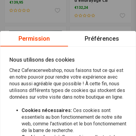
CB750 Four K0-K6
d'embrayage CB
€139,95
750/900/1100
€132,24
Permission
Préférences
Nous utilisons des cookies
Chez Caferacerwebshop, nous faisons tout ce qui est
en notre pouvoir pour rendre votre expérience avec
nous aussi agréable que possible ! À cette fin, nous
utilisons différents types de cookies qui stockent des
Caoutchouc de réservoir
ATHENA
données sur votre visite dans notre boutique en ligne.
de liquide de frein Honda
Ensemble de joints
CB RVD-103
complet CB550
€12,02
Cookies nécessaires:
Ces cookies sont
€84,95
essentiels au bon fonctionnement de notre site
web, comme l'activation et le bon fonctionnement
de la barre de recherche.