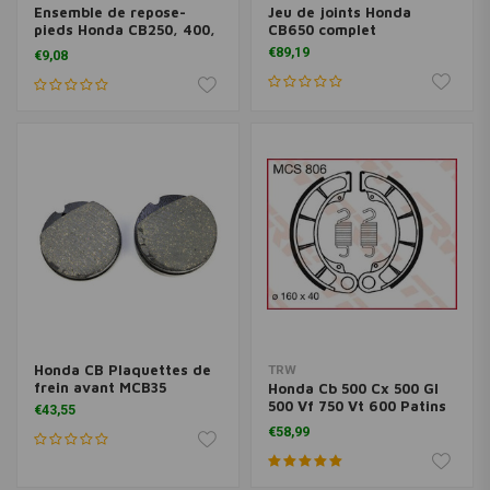
Ensemble de repose-
Jeu de joints Honda
pieds Honda CB250, 400,
CB650 complet
500, 650 CX500 XL500
€89,19
€9,08
Honda CB Plaquettes de
TRW
frein avant MCB35
Honda Cb 500 Cx 500 Gl
500 Vf 750 Vt 600 Patins
€43,55
de frein
€58,99