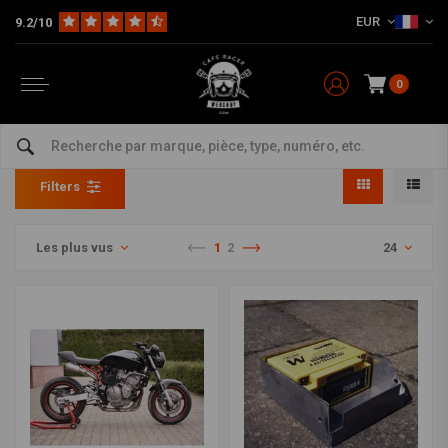
EUR
9.2/10
0
Divers Honda
Home
Marques
Honda
Divers Honda
Filters
Les plus vus
1
2
24