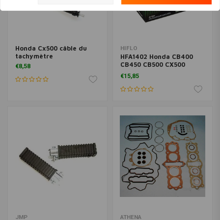
Honda Cx500 câble du
HIFLO
tachymètre
HFA1402 Honda CB400
CB450 CB500 CX500
€8,58
CX500C GL500
€15,85
JMP
ATHENA