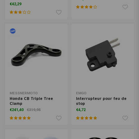
€42,29
MESSNERMOTO
EMGO
Honda CB Triple Tree
Interrupteur pour feu de
Clamp
stop
€241,40
€319,95
€4,72