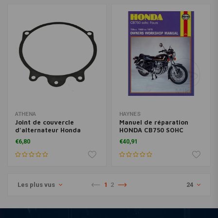
ATHENA
HAYNES
Joint de couvercle
Manuel de réparation
d'alternateur Honda
HONDA CB750 SOHC
CB650 79-83
FOUR 1969 - 1979
€6,80
€40,91
Les plus vus
1
2
24