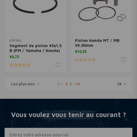
Piston Honda MT / MB
AIRSAL
39.00mm
Segment de piston 45x1,5
B (PM / Yamaha / Honda)
€10,25
€4,72
Les plus vus
1
2
24
Vous voulez vous tenir au courant ?