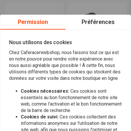
Permission
Préférences
Nous utilisons des cookies
Chez Caferacerwebshop, nous faisons tout ce qui est
en notre pouvoir pour rendre votre expérience avec
nous aussi agréable que possible ! À cette fin, nous
Cylindre Honda MT / MB +
DR RACING PARTS
utilisons différents types de cookies qui stockent des
Piston 70cc 45mm
Piston Honda Camino /
données sur votre visite dans notre boutique en ligne.
PX 46.00mm
€62,79
€87,95
Cookies nécessaires:
Ces cookies sont
essentiels au bon fonctionnement de notre site
web, comme l'activation et le bon fonctionnement
de la barre de recherche.
Cookies de suivi:
Ces cookies collectent des
informations anonymes sur l'utilisation de notre
site web, afin que nous puissions l'optimiser et