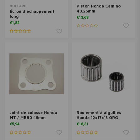
Piston Honda Camino
BOLLARD
40.25mm
Écrou d'échappement
long
€13,68
€1,82
Joint de culasse Honda
Roulement à aiguilles
MT / MB80 45mm
Honda 12x17x13 ORG
€5,94
€18,31