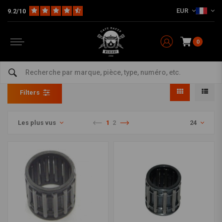
EUR
9.2/10
0
Honda
Home
Vélomoteur
Pièces de moteur
Cylindre et piston
Honda
Filters
Les plus vus
1
2
24