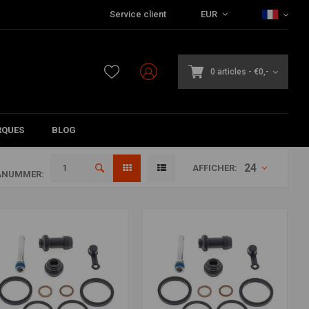
Service client
EUR
0 articles
-
€0,-
QUES
BLOG
24
AFFICHER:
ANUMMER: