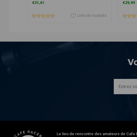
€31,61
€29,99
e souhaits
Liste de souhaits
Vo
Le lieu de rencontre des amateurs de Cafe Ra