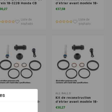
rein 18-3228 Honda CB
d'étrier avant modèle 18-
FR CBX CBR FT
3126
30,27
€37,58
Liste de
Liste de
souhaits
souhaits
Ajouter au panier
Ajouter au panier
LL BALLS
ALL BALLS
es
it de reconstruction
Kit de reconstruction
'étrier avant modèle 18-
d'étrier avant modèle 18-
168
3251
76,34
€30,27