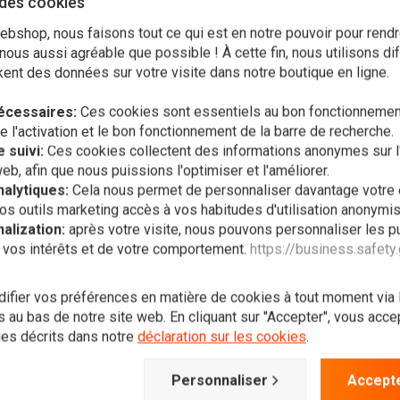
 des cookies
Liste de
Liste de
bshop, nous faisons tout ce qui est en notre pouvoir pour rendr
souhaits
souhaits
ous aussi agréable que possible ! À cette fin, nous utilisons di
ent des données sur votre visite dans notre boutique en ligne.
écessaires:
Ces cookies sont essentiels au bon fonctionnement
l'activation et le bon fonctionnement de la barre de recherche.
 suivi:
Ces cookies collectent des informations anonymes sur l'
web, afin que nous puissions l'optimiser et l'améliorer.
alytiques:
Cela nous permet de personnaliser davantage votre
os outils marketing accès à vos habitudes d'utilisation anonymi
alization:
après votre visite, nous pouvons personnaliser les pu
 vos intérêts et de votre comportement.
https://business.safety
Ajouter au panier
Ajouter au panier
 BALLS
ALL BALLS
T
fier vos préférences en matière de cookies à tout moment via
 de reconstruction
Kit de reconstruction
K
trier arrière modèle 18-
d'étrier avant modèle 18-
p
 au bas de notre site web. En cliquant sur "Accepter", vous accept
2
3149
x
ies décrits dans notre
déclaration sur les cookies
.
,99
€51,56
€
Liste de
Liste de
Personnaliser
Accepte
souhaits
souhaits