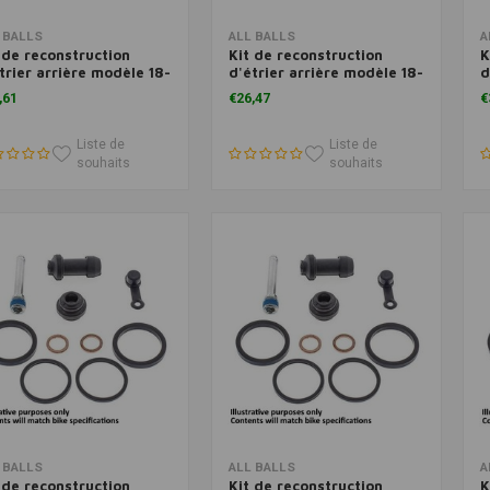
Ajouter au panier
Ajouter au panier
 BALLS
ALL BALLS
A
 de reconstruction
Kit de reconstruction
K
trier arrière modèle 18-
d'étrier arrière modèle 18-
d
5
3193
3
,61
€26,47
€
Liste de
Liste de
souhaits
souhaits
Ajouter au panier
Ajouter au panier
 BALLS
ALL BALLS
A
 de reconstruction
Kit de reconstruction
K