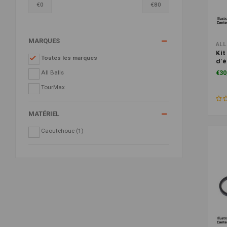
€
0
€
80
MARQUES
ALL
Kit
Toutes les marques
d'é
32
All Balls
€30
TourMax
MATÉRIEL
Caoutchouc
(1)