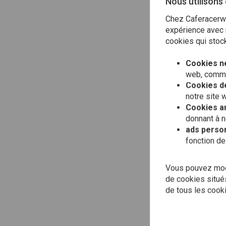
Nous utilisons
Chez Caferacerwe
expérience avec n
cookies qui stock
Cookies n
web, comme 
Cookies de
notre site 
Cookies an
donnant à n
ads person
fonction de
ALL
Vous pouvez modi
Kit
d'é
de cookies situés
319
de tous les cook
€29