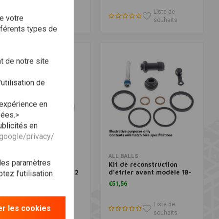
Liste de
Liste de
e votre
souhaits
souhaits
fférents types de
 de notre site
utilisation de
 expérience en
sées.>
blicités en
.google/privacy/
Ajouter au panier
Ajouter au panier
OURMAX
ALL BALLS
 les paramètres
it de réparation de
Kit de reconstruction
iston d'étrier 31,2 x 38,2
d'étrier avant modèle 18-
ez l'utilisation
 35
3145
41,95
€51,56
Liste de
Liste de
r les cookies
souhaits
souhaits