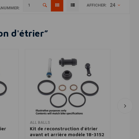
24
AFFICHER:
ANUMMER:
n d'étrier”
Ajouter au panier
ALL BALLS
ALL BAL
ier
Kit de reconstruction d'étrier
Kit de 
avant et arrière modèle 18-3152
arrière