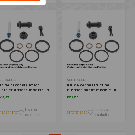
Ajouter au panier
Ajouter au panier
LL BALLS
ALL BALLS
it de reconstruction
Kit de reconstruction
'étrier arrière modèle 18-
d'étrier avant modèle 18-
211
3174
29,99
€51,56
Liste de
Liste de
souhaits
souhaits