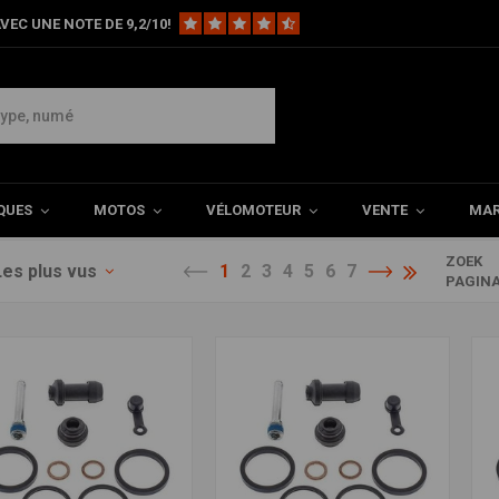
VEC UNE NOTE DE 9,2/10!
QUES
MOTOS
VÉLOMOTEUR
VENTE
MAR
ZOEK
Les plus vus
1
2
3
4
5
6
7
PAGIN