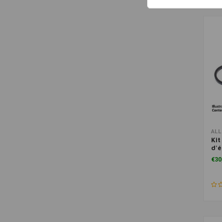
ALL
Kit
d'é
321
€30