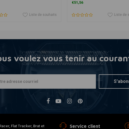
€51,56
Liste de souhaits
Liste de 
us voulez vous tenir au couran
S'abon
Service client
cer, Flat Tracker, Brat et