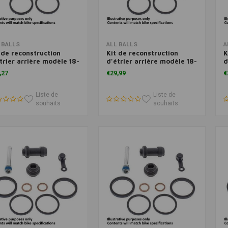
Ajouter au panier
Ajouter au panier
 BALLS
ALL BALLS
A
 de reconstruction
Kit de reconstruction
K
trier arrière modèle 18-
d'étrier arrière modèle 18-
d
27
3194
m
,27
€29,99
€
Liste de
Liste de
souhaits
souhaits