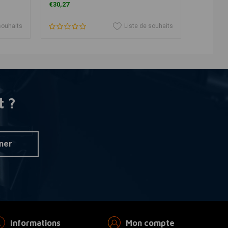
€30,27
€29,99
souhaits
Liste de souhaits
t ?
ner
Informations
Mon compte