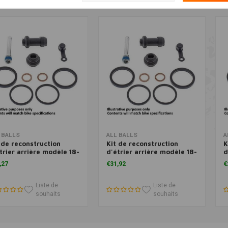
Ajouter au panier
Ajouter au panier
 BALLS
ALL BALLS
A
 de reconstruction
Kit de reconstruction
K
trier arrière modèle 18-
d'étrier arrière modèle 18-
d
6
3182
3
,27
€31,92
€
Liste de
Liste de
souhaits
souhaits