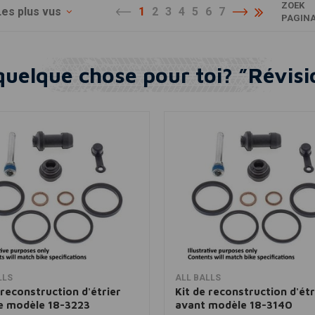
ZOEK
Les plus vus
1
2
3
4
5
6
7
PAGIN
quelque chose pour toi? ”Révisio
Ajouter au panier
Ajouter au panier
LLS
ALL BALLS
 reconstruction d'étrier
Kit de reconstruction d'étr
re modèle 18-3223
avant modèle 18-3140