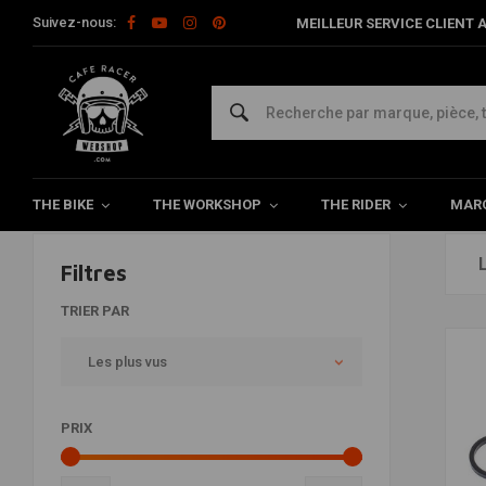
Suivez-nous:
MEILLEUR SERVICE CLIENT A
Révision d'étrier
Home
The Workshop
Pièces de frein
Révision d'étrier
THE BIKE
THE WORKSHOP
THE RIDER
MAR
Filtres
TRIER PAR
Les plus vus
PRIX