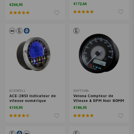
Tacho
€172,66
€204,95
ACEWELL
DAYTONA
ACE-2853 Indicateur de
Velona Compteur de
vitesse numérique
Vitesse & RPM Noir 80MM
Noir/Chrome
200 KM/H
€159,95
€186,95