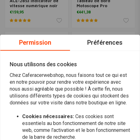
ACE-2853 Indicateur de
Tableau de bord
vitesse numérique noir
Motoscope Pro
€159,95
€441,38
Permission
Préférences
Nous utilisons des cookies
Chez Caferacerwebshop, nous faisons tout ce qui est
en notre pouvoir pour rendre votre expérience avec
nous aussi agréable que possible ! À cette fin, nous
utilisons différents types de cookies qui stockent des
Compteur numérique
données sur votre visite dans notre boutique en ligne.
DAYTONA
12.000 tr/min
Indicateur de vitesse
digitale avec compte-
€79,94
Cookies nécessaires:
Ces cookies sont
tours VELONA
€101,95
essentiels au bon fonctionnement de notre site
web, comme l'activation et le bon fonctionnement
de la barre de recherche.