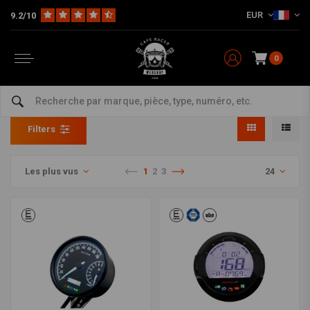
EUR
9.2/10
0
Numérique
Home
The Bike
Électronique & Accessoires
Compteurs
Numérique
Filters
Les plus vus
1
2
3
24