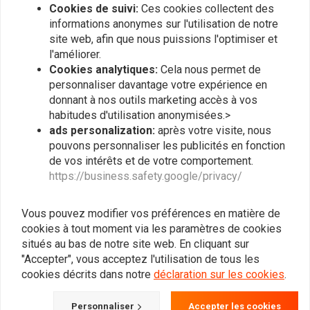
Cookies de suivi:
Ces cookies collectent des
informations anonymes sur l'utilisation de notre
site web, afin que nous puissions l'optimiser et
l'améliorer.
Cookies analytiques:
Cela nous permet de
personnaliser davantage votre expérience en
donnant à nos outils marketing accès à vos
habitudes d'utilisation anonymisées.>
ads personalization:
après votre visite, nous
pouvons personnaliser les publicités en fonction
RAW METAL RACERS
ACEWELL
de vos intérêts et de votre comportement.
Support de jauge
Tableau de bord
https://business.safety.google/privacy/
Daytona BMW série K
numérique km/h ACE-254
48/60/80mm
Noir
€18,95
€114,95
Vous pouvez modifier vos préférences en matière de
cookies à tout moment via les paramètres de cookies
situés au bas de notre site web. En cliquant sur
"Accepter", vous acceptez l'utilisation de tous les
cookies décrits dans notre
déclaration sur les cookies
.
Personnaliser
Accepter les cookies