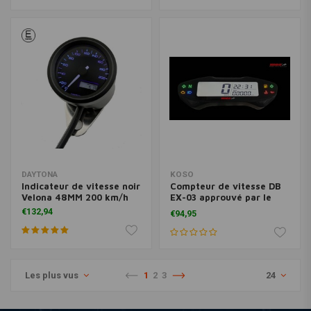
DAYTONA
KOSO
Indicateur de vitesse noir
Compteur de vitesse DB
Velona 48MM 200 km/h
EX-03 approuvé par le
TUV
€132,94
€94,95
Les plus vus
1
2
3
24