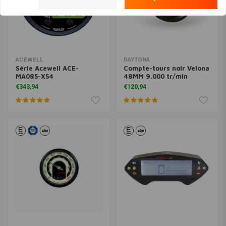
ACEWELL
DAYTONA
Série Acewell ACE-
Compte-tours noir Velona
MA085-X54
48MM 9.000 tr/min
€343,94
€120,94