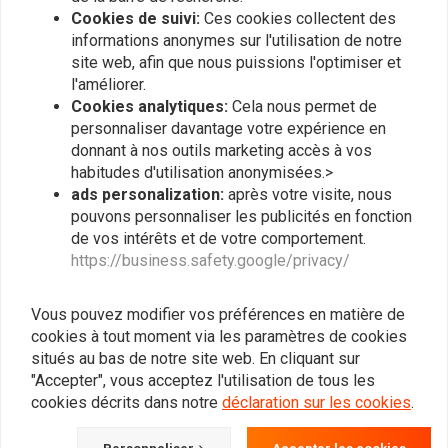
Cookies de suivi:
Ces cookies collectent des
Utilise un rotor magnétique avec la bougie d'origine. La courbe
informations anonymes sur l'utilisation de notre
d'avance d'origine est donc conservée
site web, afin que nous puissions l'optimiser et
Fredrik
Thomas
Permet un réglage individuel de la synchronisation des cylindres
l'améliorer.
If you want your vintage bike running
Es hat alles 
Remplace les points et les condensateurs, ainsi que de
Cookies analytiques:
Cela nous permet de
smoothly as a purring cat then you want this
wieder!
personnaliser davantage votre expérience en
nombreuses unités électroniques d'origine
upgrade. Install and forget, absolutely hassle
donnant à nos outils marketing accès à vos
Read more...
habitudes d'utilisation anonymisées.>
free.
ads personalization:
après votre visite, nous
pouvons personnaliser les publicités en fonction
de vos intérêts et de votre comportement.
https://business.safety.google/privacy/
Plaats ook een review
Vous pouvez modifier vos préférences en matière de
cookies à tout moment via les paramètres de cookies
Produits similaires
situés au bas de notre site web. En cliquant sur
"Accepter", vous acceptez l'utilisation de tous les
cookies décrits dans notre
déclaration sur les cookies
.