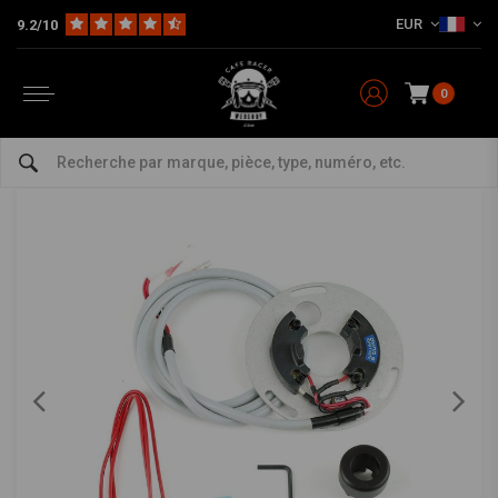
EUR
9.2/10
Home
The Workshop
Electra et Allumage
Allumage
Allumage électronique Dyna S DS3-1 GS550 GS750
DYNATEK
-
bekijk alles van Dynatek
0
Allumage électronique Dyna S DS3-1 GS550
GS750
5/5 (4 reviews)