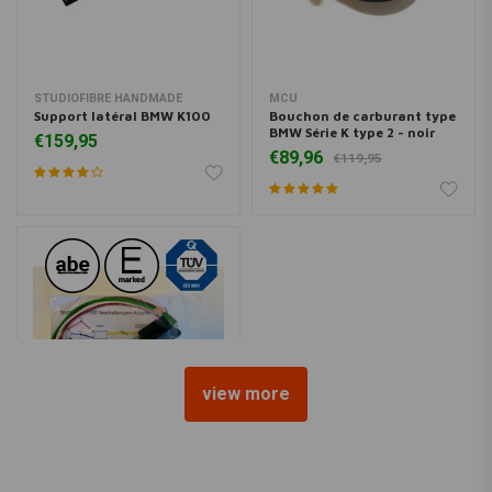
STUDIOFIBRE HANDMADE
MCU
Support latéral BMW K100
Bouchon de carburant type
BMW Série K type 2 - noir
€159,95
€89,96
€119,95
view more
ACEWELL
Acewell Relais de signal