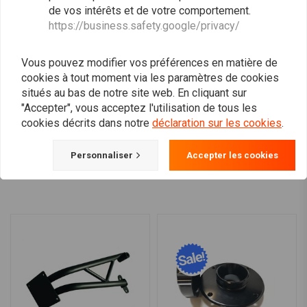
de vos intérêts et de votre comportement.
https://business.safety.google/privacy/
DIXERPARTS
BMW K100 K75 K1100 Kit
Ensembles de Repose-
complet de commandes
Pieds DUAL Avant et
Vous pouvez modifier vos préférences en matière de
reculées
Arrière pour BMW
€461,43
€618,75
cookies à tout moment via les paramètres de cookies
K100/K75/K1100 Cafe
Racer Scrambler | Le Noir
situés au bas de notre site web. En cliquant sur
"Accepter", vous acceptez l'utilisation de tous les
cookies décrits dans notre
déclaration sur les cookies
.
Charger plus
Personnaliser
Accepter les cookies