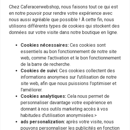
Grundplatte schlechte Verarbeitung. Ohne
Grundplatte 
Chez Caferacerwebshop, nous faisons tout ce qui est
Schrauberkenntnisse und technisches
Schrauberken
en notre pouvoir pour rendre votre expérience avec
Read more...
Read more...
Verständnis kein Montage möglich,da keine
Verständnis 
nous aussi agréable que possible ! À cette fin, nous
Anbauanleitung. keine ABE oder Gutachten.
Anbauanleitu
utilisons différents types de cookies qui stockent des
Mfg Thomas Endres
Mfg Thomas 
données sur votre visite dans notre boutique en ligne.
Plaats ook een review
Cookies nécessaires:
Ces cookies sont
essentiels au bon fonctionnement de notre site
web, comme l'activation et le bon fonctionnement
de la barre de recherche.
Produits similaires
Cookies de suivi:
Ces cookies collectent des
informations anonymes sur l'utilisation de notre
site web, afin que nous puissions l'optimiser et
l'améliorer.
Cookies analytiques:
Cela nous permet de
personnaliser davantage votre expérience en
donnant à nos outils marketing accès à vos
habitudes d'utilisation anonymisées.>
ads personalization:
après votre visite, nous
pouvons personnaliser les publicités en fonction