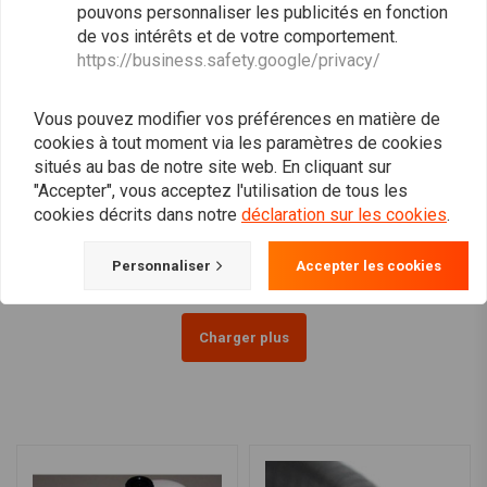
pouvons personnaliser les publicités en fonction
de vos intérêts et de votre comportement.
https://business.safety.google/privacy/
Vous pouvez modifier vos préférences en matière de
cookies à tout moment via les paramètres de cookies
situés au bas de notre site web. En cliquant sur
Réservoir de carburant
Réservoir de carburant
"Accepter", vous acceptez l'utilisation de tous les
style rétro racing avec
avec accessoires - type 4
cookies décrits dans notre
déclaration sur les cookies
.
accessoires - type 1
€129,94
€144,95
Personnaliser
Accepter les cookies
Charger plus