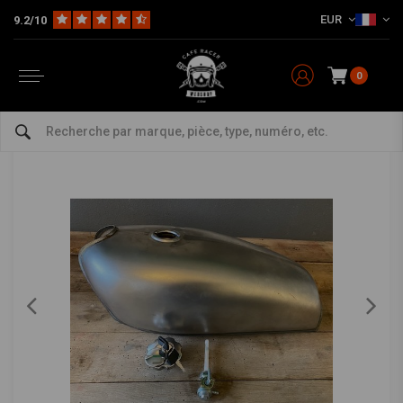
EUR
9.2/10
Home
The Bike
Réservoirs & Autres
Réservoirs
Réservoir de carburant Café Racer Style XF125 Type 12
Réservoir de carburant Café Racer Style XF125
Type 12
0
4.5/5 (3 reviews)