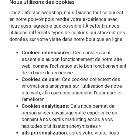
Nous utilisons des cookies
Chez Caferacerwebshop, nous faisons tout ce qui est
Ronald van Dorresteijn
Magnus
en notre pouvoir pour rendre votre expérience avec
Keurig afgewerkte tank. Super snelle
Good quality
nous aussi agréable que possible ! À cette fin, nous
levering.
utilisons différents types de cookies qui stockent des
données sur votre visite dans notre boutique en ligne.
Cookies nécessaires:
Ces cookies sont
essentiels au bon fonctionnement de notre site
web, comme l'activation et le bon fonctionnement
de la barre de recherche.
Plaats ook een review
Cookies de suivi:
Ces cookies collectent des
informations anonymes sur l'utilisation de notre
site web, afin que nous puissions l'optimiser et
l'améliorer.
Produits similaires
Cookies analytiques:
Cela nous permet de
personnaliser davantage votre expérience en
donnant à nos outils marketing accès à vos
habitudes d'utilisation anonymisées.>
ads personalization:
après votre visite, nous