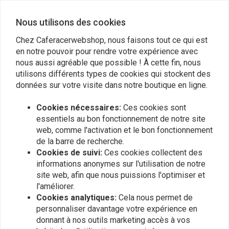
Nous utilisons des cookies
Prix : 5700€
Données : Maurizio Galasso – numéro de téléphone : +39-3356401421 –
Chez Caferacerwebshop, nous faisons tout ce qui est
Pays : ITALIE, Campobasso (CB) 86100
en notre pouvoir pour rendre votre expérience avec
En savoir plus
nous aussi agréable que possible ! À cette fin, nous
Motivation : Mancato utilizzo, moto secondaire.
utilisons différents types de cookies qui stockent des
données sur votre visite dans notre boutique en ligne.
Avis
Description:
Cookies nécessaires:
Ces cookies sont
0
(0 évaluations)
essentiels au bon fonctionnement de notre site
Vendo moto Guzzi breva 1100 transformé café racer.
web, comme l'activation et le bon fonctionnement
0
de la barre de recherche.
C'est l'une des raisons suivantes :
0
Cookies de suivi:
Ces cookies collectent des
Dimostrabili in fattura au bureau Guzzi 2500€ pour l'effet, alcuni dei quali
0
informations anonymes sur l'utilisation de notre
: révision du moteur complet avec substitution albero Biella en tutte les
0
site web, afin que nous puissions l'optimiser et
guarnizioni en anelli di tenuta.
0
l'améliorer.
Nouvelle bougie
Cookies analytiques:
Cela nous permet de
personnaliser davantage votre expérience en
Télécharger la nouvelle conversion GPR
donnant à nos outils marketing accès à vos
Vernissage du tissu
Plaats ook een review