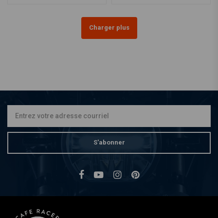
Vous pouvez terminer la révision complètement et utiliser toutes les
applications. Parfait.
Charger plus
S'abonner