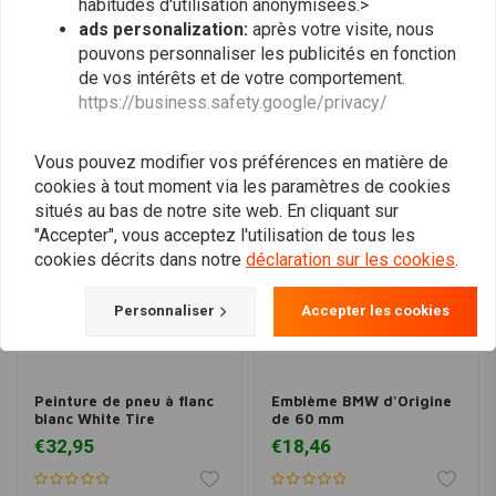
habitudes d'utilisation anonymisées.>
Test de vernissage coperchi
ads personalization:
après votre visite, nous
Conception du serbatoio de 0
pouvons personnaliser les publicités en fonction
Appuyez sur les ciseaux pour comparer
de vos intérêts et de votre comportement.
Produits similaires
Vente de coupons de réduction à partir de 0
https://business.safety.google/privacy/
Fréquence d'arrêt LED incastonnée dans le vendeur
Frecce piccole led
Vous pouvez modifier vos préférences en matière de
cookies à tout moment via les paramètres de cookies
Paramètres spéciaux
situés au bas de notre site web. En cliquant sur
Remplacement précédent
"Accepter", vous acceptez l'utilisation de tous les
Lampe LED intégrée
cookies décrits dans notre
déclaration sur les cookies
.
Soutien au parafango
Remplacement du port de Targa
Personnaliser
Accepter les cookies
Filtrer le filtre avec la filtration de la bonne manière
Manopole avec marche moto Guzzi breva 1100
La restitution du collecteur KC 34 et du tuyau montant n'est pas adaptée
Peinture de pneu à flanc
Emblème BMW d'Origine
Alarme avec télécommunications
blanc White Tire
de 60 mm
Utiliser une clé USB et un accendisigari
€32,95
€18,46
Cedo et divers types d'originaux.