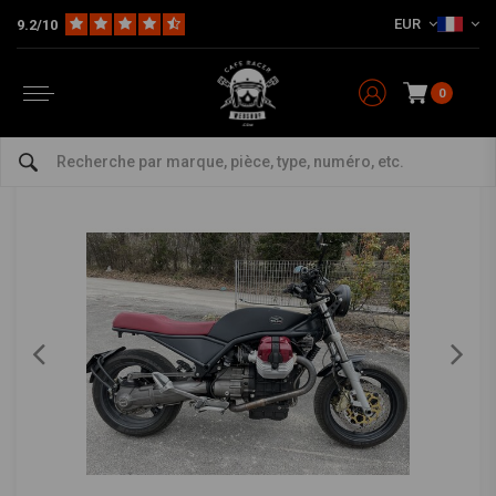
EUR
9.2/10
Home
Motos
À vendre
Moto Guzzi Breva 1100 Custom caféracer
Moto Guzzi Breva 1100 Custom caféracer
0
0/5 (0 reviews)