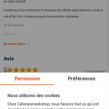
un autre endroit.
Combinez ce produit avec le faisceau de câbles spécialement conçu à
cet effet. Voir ci-dessous pour les produits connexes.
Ce kit contient :
Support
Matériel de montage
En savoir plus
Avis
5
(1 évaluations)
Permission
Préférences
1
0
0
Nous utilisons des cookies
0
0
Chez Caferacerwebshop, nous faisons tout ce qui est