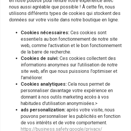
en notre pouvoir pour rendre votre expérience avec
nous aussi agréable que possible ! À cette fin, nous
utilisons différents types de cookies qui stockent des
Simon Hofstetter
Simon Hof
données sur votre visite dans notre boutique en ligne.
Erfüllt die Erwartungen. Absolut zufrieden
Erfüllt die E
Cookies nécessaires:
Ces cookies sont
essentiels au bon fonctionnement de notre site
web, comme l'activation et le bon fonctionnement
de la barre de recherche.
Cookies de suivi:
Ces cookies collectent des
informations anonymes sur l'utilisation de notre
site web, afin que nous puissions l'optimiser et
Plaats ook een review
l'améliorer.
Cookies analytiques:
Cela nous permet de
personnaliser davantage votre expérience en
donnant à nos outils marketing accès à vos
Produits similaires
habitudes d'utilisation anonymisées.>
ads personalization:
après votre visite, nous
pouvons personnaliser les publicités en fonction
de vos intérêts et de votre comportement.
https://business.safety.google/privacy/