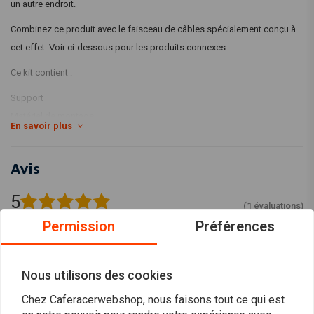
un autre endroit.
Combinez ce produit avec le faisceau de câbles spécialement conçu à
cet effet. Voir ci-dessous pour les produits connexes.
Ce kit contient :
Support
Matériel de montage
En savoir plus
Avis
5
(1 évaluations)
Permission
Préférences
1
0
0
Nous utilisons des cookies
0
0
Chez Caferacerwebshop, nous faisons tout ce qui est