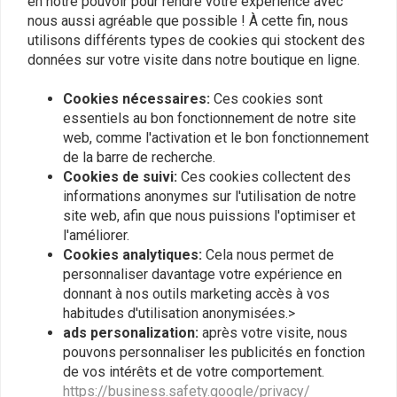
en notre pouvoir pour rendre votre expérience avec
nous aussi agréable que possible ! À cette fin, nous
utilisons différents types de cookies qui stockent des
Simon Hofstetter
Simon Hof
données sur votre visite dans notre boutique en ligne.
Erfüllt die Erwartungen. Absolut zufrieden
Erfüllt die E
Cookies nécessaires:
Ces cookies sont
essentiels au bon fonctionnement de notre site
web, comme l'activation et le bon fonctionnement
de la barre de recherche.
Cookies de suivi:
Ces cookies collectent des
informations anonymes sur l'utilisation de notre
site web, afin que nous puissions l'optimiser et
Plaats ook een review
l'améliorer.
Cookies analytiques:
Cela nous permet de
personnaliser davantage votre expérience en
donnant à nos outils marketing accès à vos
Produits similaires
habitudes d'utilisation anonymisées.>
ads personalization:
après votre visite, nous
pouvons personnaliser les publicités en fonction
de vos intérêts et de votre comportement.
https://business.safety.google/privacy/