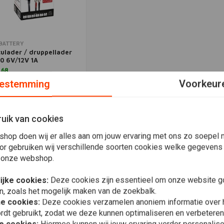
voegen aan winkelwagen
BATTERY
ulader / druppellader
0 6V/12V 1A
,68
estemming
Voorkeur
Verlanglijst
uik van cookies
Meest bekeken
shop doen wij er alles aan om jouw ervaring met ons zo soepel m
or gebruiken wij verschillende soorten cookies welke gegevens
 onze webshop.
ijke cookies:
Deze cookies zijn essentieel om onze website go
n, zoals het mogelijk maken van de zoekbalk.
he cookies:
Deze cookies verzamelen anoniem informatie over
rdt gebruikt, zodat we deze kunnen optimaliseren en verbeteren