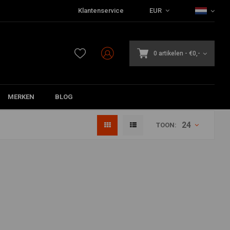
Klantenservice
EUR
0 artikelen
-
€0,-
MERKEN
BLOG
24
TOON: