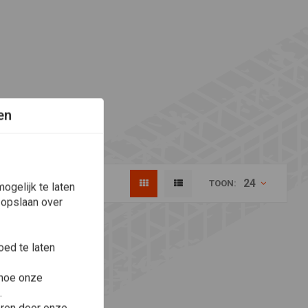
en
24
TOON:
ogelijk te laten
 opslaan over
ed te laten
 hoe onze
.