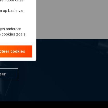
eren door onze
n op basis van
gen onderaan
le cookies zoals
pteer cookies
eer