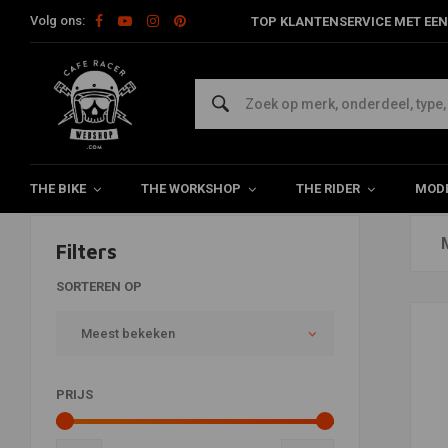
Volg ons:
TOP KLANTENSERVICE MET EEN
BS Battery Charger Blowout
Home
THE BIKE
THE WORKSHOP
THE RIDER
MODE
Filters
SORTEREN OP
Meest bekeken
PRIJS