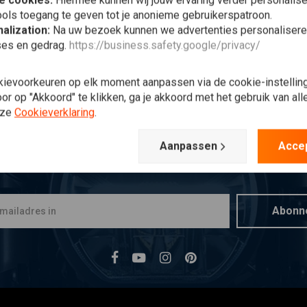
e cookies:
Hiermee kunnen wij jouw ervaring verder personalis
ols toegang te geven tot je anonieme gebruikerspatroon.
alization:
Na uw bezoek kunnen we advertenties personalisere
ses en gedrag.
https://business.safety.google/privacy/
kievoorkeuren op elk moment aanpassen via de cookie-instellin
r op "Akkoord" te klikken, ga je akkoord met het gebruik van al
nze
Cookieverklaring
.
Aanpassen
Acce
Op de hoogte blijven?
Abonn