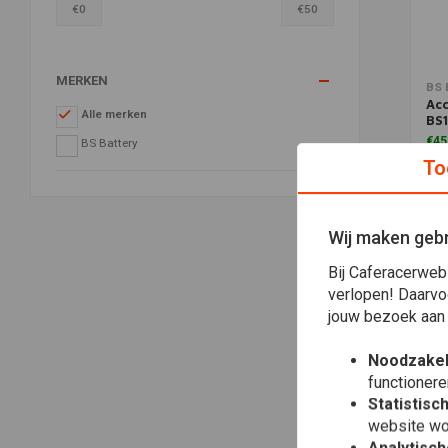
€
0
€
50
MERKEN
Toe
BS 
Acc
Alle merken
BS1
€45
BS Battery
To
Wij maken gebr
Bij Caferacerweb
verlopen! Daarvo
jouw bezoek aan
Noodzakel
functionere
Statistisc
website wo