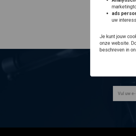
Analytisch
marketingto
ads person
uw interes
Je kunt jouw coo
onze website. Doo
beschreven in o