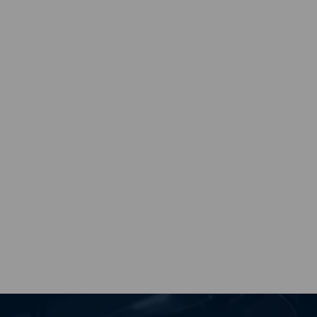
Maarten K.
Supper
Ibrahim O.
Top producten top service !! Snelle levering echt een
aanrader, producten die je nergens kan vinden vind je hier,
echt heel blij
Maarten K.
Heel goed