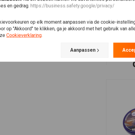
ses en gedrag.
https://business.safety.google/privacy/
vasiko
kievoorkeuren op elk moment aanpassen via de cookie-instellin
very good quality
r op "Akkoord" te klikken, ga je akkoord met het gebruik van al
nze
Cookieverklaring
.
Aanpassen
Acce
arnaud z.
prima ,past goed, denk dat er nog bochten bij komen
Maarten K.
Supper