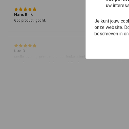
uw interes
Hans Erik
Je kunt jouw coo
God product, god fit.
onze website. Doo
beschreven in o
Luc D.
snelle levering, prima materiaal, leuke attentie in de
verpakking. aanrader. heb al verschillende bestellingen
gedaan en steeds tip top in orde. Grtz DWL
arnaud z.
prima ,past goed, denk dat er nog bochten bij komen