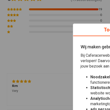
De buizen zijn ook verkrijgbaar in staal.
19
0
0
0
To
0
Wij maken gebr
Bij Caferacerweb
verlopen! Daarvo
jouw bezoek aan
Noodzakel
functionere
Rm
Statistisc
Very
website wo
Analytisch
marketingto
ads person