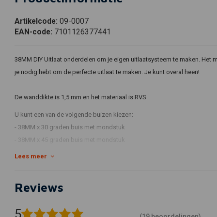
Artikelcode:
09-0007
EAN-code:
7101126377441
38MM DIY Uitlaat onderdelen om je eigen uitlaatsysteem te maken. Het mo
je nodig hebt om de perfecte uitlaat te maken. Je kunt overal heen!
De wanddikte is 1,5 mm en het materiaal is RVS
U kunt een van de volgende buizen kiezen:
- 38MM x 30 graden buis met mondstuk
- 38MM x 45 graden buis met mondstuk
- 38MM x 60 graden buis met mondstuk
Lees meer
- 38MM x 90 graden buis met mondstuk
- 38 mm x 180 graden buis ZONDER mondstuk
Reviews
- 38 mm x 490 mm buis met mondstuk
- 38 mm x 990 mm buis met mondstuk
5
(19 beoordelingen)