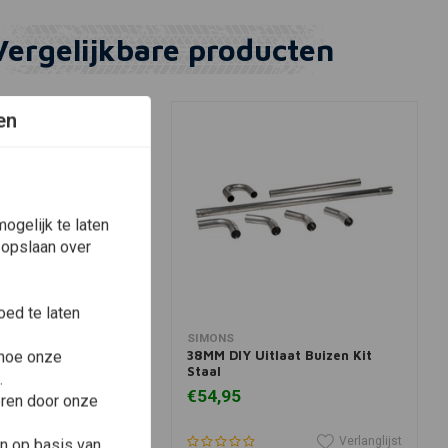
Vergelijkbare producten
en
ogelijk te laten
 opslaan over
ed te laten
View more
In winkelwagen
SIMONS
n uitlaatonderdelen
38MM DIY Uitlaat Buizen Kit
 hoe onze
uw stukken)
Staal
.
€54,95
eren door onze
Verlanglijst
Verlanglijst
n op basis van