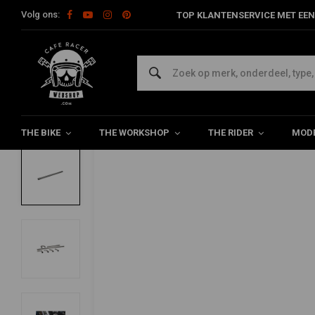
Volg ons:
TOP KLANTENSERVICE MET EEN
Home
The Bike
Uitlaat & Toebehoren
DIY Materiaal
38MM
SIMONS
38MM RVS uitlaatdelen (selecteer uw stu
5/5 (19 reviews)
THE BIKE
THE WORKSHOP
THE RIDER
MODE