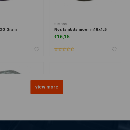
SIMONS
 aan winkelwagen
Toevoegen aan winkelwagen
100 Gram
Rvs lambda moer m18x1,5
€16,15
view more