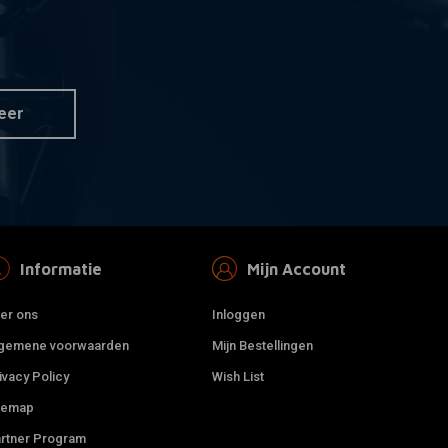
SIMONS
 aan winkelwagen
Toevoegen aan winkelwagen
bda plug m18x1,5
38MM DIY Uitlaat Buizen Kit
Staal
€54,95
eer
Informatie
Mijn Account
er ons
Inloggen
gemene voorwaarden
Mijn Bestellingen
ivacy Policy
Wish List
temap
rtner Program