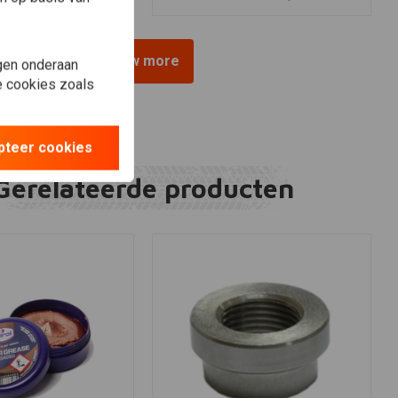
View more
gen onderaan
le cookies zoals
pteer cookies
Gerelateerde producten