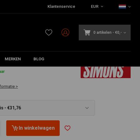
Klantenservice
EUR
0 artikelen
-
€0,-
MERKEN
BLOG
aar
formatie >
s - €31,76
In winkelwagen