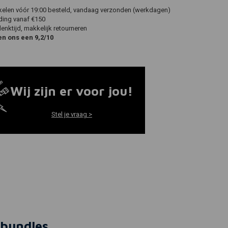
ikelen vóór 19:00 besteld, vandaag verzonden (werkdagen)
ding vanaf €150
nktijd, makkelijk retourneren
en ons een 9,2/10
Wij zijn er voor jou!
Stel je vraag >
bundles