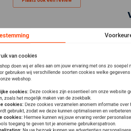
Plaats ook een review
estemming
Voorkeur
uik van cookies
Anders Westerstad
shop doen wij er alles aan om jouw ervaring met ons zo soepel m
Good quality and fast delivery.
or gebruiken wij verschillende soorten cookies welke gegevens
 onze webshop.
ijke cookies:
Deze cookies zijn essentieel om onze website go
n, zoals het mogelijk maken van de zoekbalk.
SIMONS
andrew sharp
38 mm stale
he cookies:
Deze cookies verzamelen anoniem informatie over
The exhaust pipes were a great buy and were exactly what I
(selecteer 
rdt gebruikt, zodat we deze kunnen optimaliseren en verbeteren
wanted, the angles that have been produced are excellent.
€11,01
e cookies:
Hiermee kunnen wij jouw ervaring verder personalis
ols toegang te geven tot je anonieme gebruikerspatroon.
alization:
Na uw bezoek kunnen we advertenties personalisere