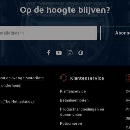
Op de hoogte blijven?
SIMONS
Toevoegen
Ad v.
Stalen lam
snelle levering
€9,83
Abonn
Lothar P.
Hallo Liebes Cafe-Racer Team! Ich verwende die Teile für
mein Motocross Sidecar; die Teile sind sehr
präzise,qualitativ hochwertig und trotzdem preiswert;
schnelle Lieferung und super Service;
Klantenservice
rat en overige Motorfiets
Read more...
 & onderhoud!
Klantenservice
Ov
Betaalmethoden
Al
 (The Netherlands)
Producthandleidingen en
Pr
documenten
Si
Retourneren
Pa