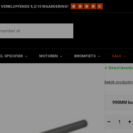
 VERBLUFFENDE 9,2/10 WAARDERING!
 RVS uitlaatdelen (selecteer uw stukken)
kken)
L SPECIFIEK
MOTOREN
BROMFIETS
SALE
€31,76
✔ Direct leverb
Bekijk productin
990MM bui