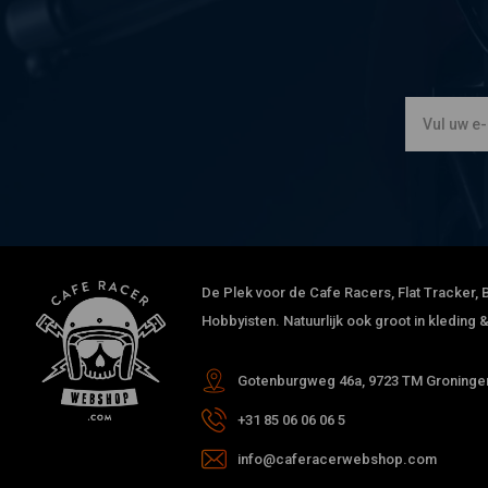
rogier f.
Fantastisch
Ad v.
snelle levering
De Plek voor de Cafe Racers, Flat Tracker, B
Hobbyisten. Natuurlijk ook groot in kleding
Gotenburgweg 46a, 9723 TM Groningen
+31 85 06 06 06 5
info@caferacerwebshop.com