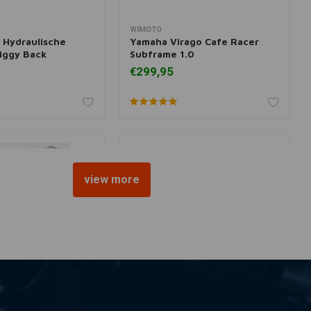
WIMOTO
 aan winkelwagen
Meer informatie
Hydraulische
Yamaha Virago Cafe Racer
Piggy Back
Subframe 1.0
€299,95
view more