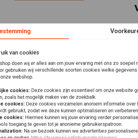
estemming
Voorkeur
uik van cookies
Johan H.
shop doen wij er alles aan om jouw ervaring met ons zo soepel m
God service
or gebruiken wij verschillende soorten cookies welke gegevens
 onze webshop.
ijke cookies:
Deze cookies zijn essentieel om onze website go
n, zoals het mogelijk maken van de zoekbalk.
Jip v.
Yamaha Vira
he cookies:
Deze cookies verzamelen anoniem informatie over
Snel geleverd! Goed verpakt
€695,-
rdt gebruikt, zodat we deze kunnen optimaliseren en verbeteren
e cookies:
Hiermee kunnen wij jouw ervaring verder personalis
ols toegang te geven tot je anonieme gebruikerspatroon.
alization:
Na uw bezoek kunnen we advertenties personalisere
ses en gedrag.
https://business.safety.google/privacy/