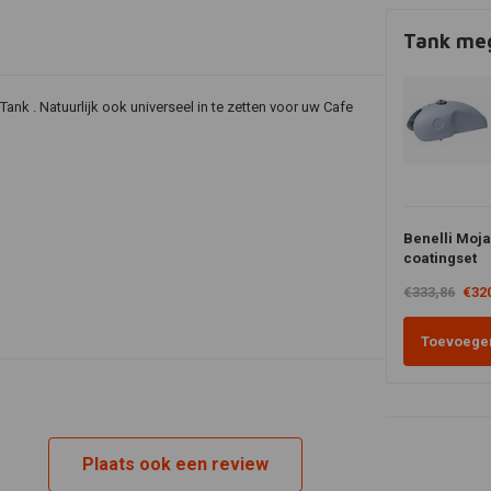
Tank meg
ank . Natuurlijk ook universeel in te zetten voor uw Cafe
Benelli Moja
coatingset
€333,86
€32
Toevoege
! Zitjes hebben we al.
Plaats ook een review