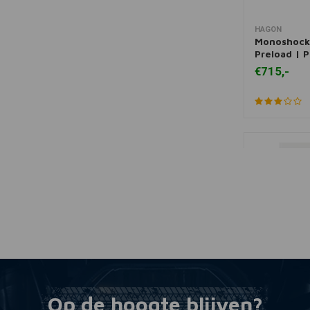
HAGON
Toevoegen
Monoshock 
Preload | 
€715,-
Op de hoogte blijven?