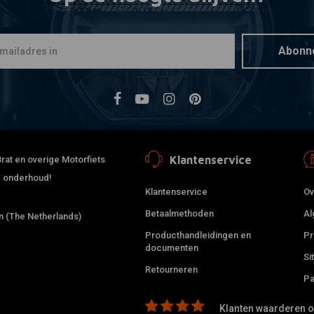
HAGON
Toevoegen
Monoshock
€489,95
Abonn
Klantenservice
rat en overige Motorfiets
 & onderhoud!
Klantenservice
Ov
Betaalmethoden
Al
 (The Netherlands)
Producthandleidingen en
Pr
documenten
Si
Retourneren
Pa
EMGO
Toevoegen
Norton Co
Klanten waarderen on
Benzine Ta