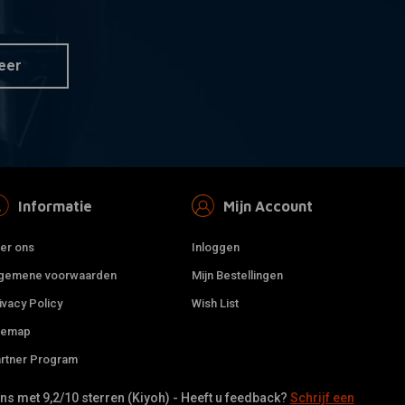
Set Benelli Mojave Kraantjes
 aan winkelwagen
Toevoegen aan winkelwagen
 op maat
(voor oa Virago Cafe Racers)
€58,95
eer
Informatie
Mijn Account
er ons
Inloggen
gemene voorwaarden
Mijn Bestellingen
ivacy Policy
Wish List
temap
rtner Program
TANK CURE
 aan winkelwagen
Toevoegen aan winkelwagen
mmando Roadster
Brandstof
s met 9,2/10 sterren (Kiyoh) - Heeft u feedback?
Schrijf een
nk
tankbehandelingsset (roest /