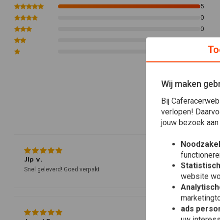
Ze passen trouwens uitstekend bij onze Cafe Racer Seats
[klik]
5
0
0
0
To
0
Wij maken gebr
Bij Caferacerweb
verlopen! Daarvo
jouw bezoek aan
Noodzakel
functionere
Jip v.
Statistisc
Snel geleverd! Goed verpakt
website wo
Analytisch
marketingto
ads person
uw interes