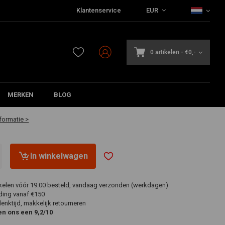
Klantenservice
EUR
0 artikelen
-
€0,-
5
MERKEN
BLOG
aar
formatie >
In winkelwagen
ikelen vóór 19:00 besteld, vandaag verzonden (werkdagen)
ding vanaf €150
nktijd, makkelijk retourneren
en ons een 9,2/10