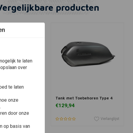
Vergelijkbare producten
en
ogelijk te laten
 opslaan over
ed te laten
View more
In winkelwagen
go Conversion Kit
Tank met Toebehoren Type 4
 hoe onze
€129,94
.
eren door onze
Verlanglijst
Verlanglijst
n op basis van