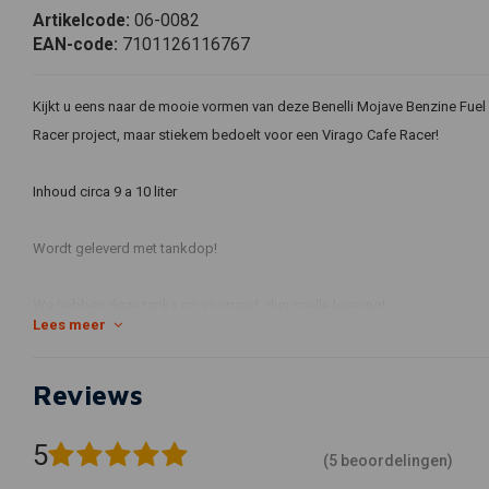
Artikelcode:
06-0082
EAN-code:
7101126116767
Kijkt u eens naar de mooie vormen van deze Benelli Mojave Benzine Fuel T
Racer project, maar stiekem bedoelt voor een Virago Cafe Racer!
Inhoud circa 9 a 10 liter
Wordt geleverd met tankdop!
We hebben deze tanks op voorraad, dus snelle levering!
Lees meer
We zullen spoedig ook komen met kant en klare subframes leveren
Reviews
Voor de maten: Zie laatste foto.
5
XV535 XV750 XV920 XV1100 T1 VIRAGO
(5 beoordelingen)