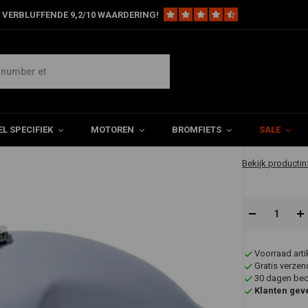
 VERBLUFFENDE 9,2/10 WAARDERING!
Subframes & Kits
Benelli Mojave Tank
€267,9
L SPECIFIEK
MOTOREN
BROMFIETS
SALE
✔ Direct leverb
Bekijk productin
Voorraad art
Gratis verzen
30 dagen bede
Klanten gev