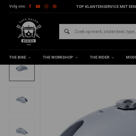
Volg ons:
TOP KLANTENSERVICE MET EEN
Home
Model Specifiek
Yamaha
Yamaha XV Virago / TR1
Benelli Mojave Tank
5/5 (5 reviews)
THE BIKE
THE WORKSHOP
THE RIDER
MODE