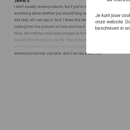
Jamal E
I don't usually review products, but if you're sitting there,
wondering about whether you should fang out the money for
Je kunt jouw coo
this tank, all I can say is 'do it' I knew this tank was good
onze website. Doo
looking from the pictures on here and how it looked on other
beschreven in o
bikes, but nothing could quite prepare as to how bloody
beautiful this thing is in real life. This is the perfect example
of the Watchmaker analogy, because clearly, this shit is
definitive proof that God exist, and if he had a bike, this
would be the tank of his choice, and him and Jesus would be
riding around heaven picking up chicks by turning their water
into wine and challenging Satan to a drag race on his shitty
Harley Davidson. The badge indentations are perfect to add
your own individual flair, don't do what everyone else does
and put a dry-as-wallpaper-paste Yamaha logo (my bike isn't
a Yamaha anyway) but something weird as shit that you can
talk about. Some cafe racer 'purists' would tell you that by
choosing this tank you lack any creative vision and
individuality since it's been used so many times before and
then give you some bullshit as to how there bike is 'different'