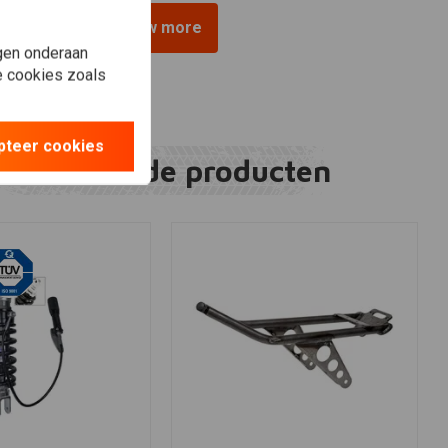
View more
gen onderaan
le cookies zoals
pteer cookies
Gerelateerde producten