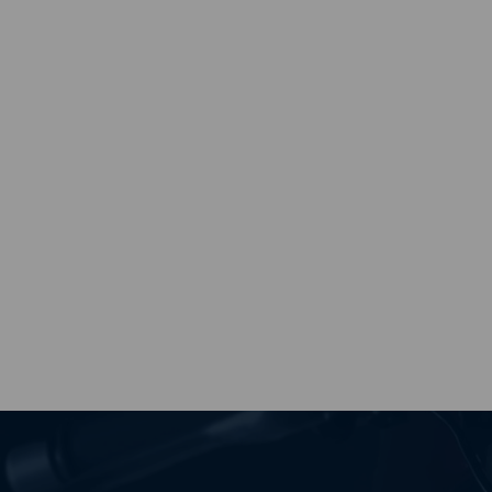
blah blah blah. Screw them, if everyones bike is different
doesn't that make them all the same anyway? and for
everyone 1 of them who says that crap, there's 50 other
people who would be absolutely frothing over your bike.
summary: get this tank.
Read more...