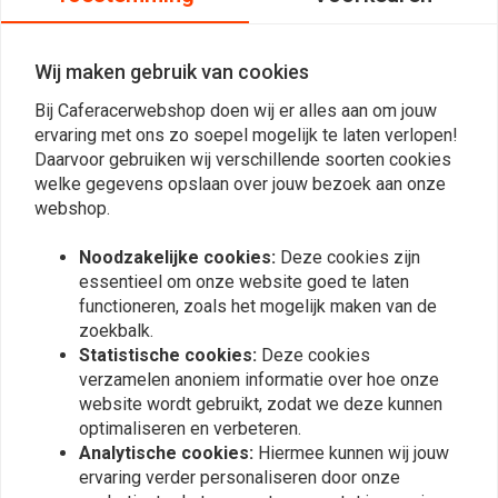
0
0
Wij maken gebruik van cookies
Bij Caferacerwebshop doen wij er alles aan om jouw
Taco B.
Ben H.
ervaring met ons zo soepel mogelijk te laten verlopen!
Zien er goed uit en passen perfect.!
Daarvoor gebruiken wij verschillende soorten cookies
welke gegevens opslaan over jouw bezoek aan onze
webshop.
Noodzakelijke cookies:
Deze cookies zijn
essentieel om onze website goed te laten
functioneren, zoals het mogelijk maken van de
zoekbalk.
Plaats ook een review
Statistische cookies:
Deze cookies
verzamelen anoniem informatie over hoe onze
website wordt gebruikt, zodat we deze kunnen
optimaliseren en verbeteren.
Vergelijkbare producten
Analytische cookies:
Hiermee kunnen wij jouw
ervaring verder personaliseren door onze