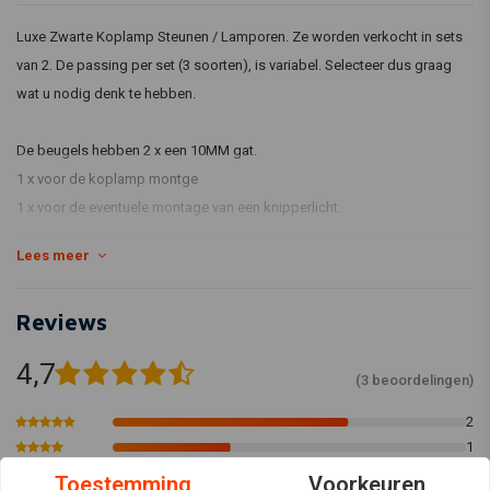
Luxe Zwarte Koplamp Steunen / Lamporen. Ze worden verkocht in sets
van 2. De passing per set (3 soorten), is variabel. Selecteer dus graag
wat u nodig denk te hebben.
De beugels hebben 2 x een 10MM gat.
1 x voor de koplamp montge
1 x voor de eventuele montage van een knipperlicht.
Lengte (mm)
87
Lees meer
Reviews
Materiaal: Aluminium
Afwerking: Geadoniseerd
4,7
(3 beoordelingen)
Ook verkrijgbaar in Chrome.
2
1
0
Toestemming
Voorkeuren