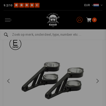
EUR
9.2/10
Home
The Bike
Verlichting
Steunen Koplamp / Knipperlicht
Luxe Zwarte Koplamp Steunen
HIGHSIDER
-
bekijk alles van Highsider
0
Luxe Zwarte Koplamp Steunen
4.5/5 (3 reviews)