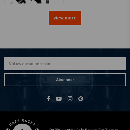
view more
EMGO
30MM - 38MM Zwarte
Lamporen / Koplamp
Steunen
€13,74
Abonneer
De Plek voor de Cafe Racers, Flat Tracker,