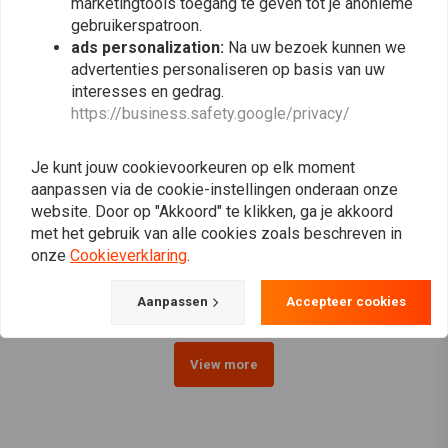
marketingtools toegang te geven tot je anonieme
gebruikerspatroon.
ads personalization:
Na uw bezoek kunnen we
advertenties personaliseren op basis van uw
interesses en gedrag.
https://business.safety.google/privacy/
Je kunt jouw cookievoorkeuren op elk moment
aanpassen via de cookie-instellingen onderaan onze
HIGHSIDER
MOTONE
website. Door op "Akkoord" te klikken, ga je akkoord
CNC Alu-koplamp bracket
Voorvork Klemmen
met het gebruik van alle cookies zoals beschreven in
set XS
Knipperlicht Zwart
onze
Cookieverklaring
.
€109,80
€72,20
Aanpassen
Accepteer cookies
View more