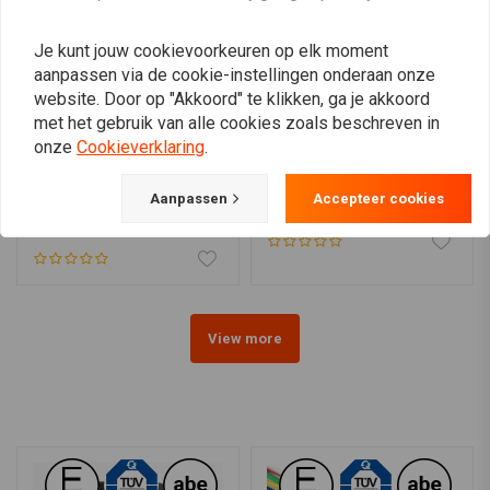
Kabeleindhulzen groot 10
Handmatig
Je kunt jouw cookievoorkeuren op elk moment
aanpassen via de cookie-instellingen onderaan onze
website. Door op "Akkoord" te klikken, ga je akkoord
met het gebruik van alle cookies zoals beschreven in
onze
Cookieverklaring
.
MCU
MOTOGADGET
Doe-het-zelf
mo.unit Basic
Aanpassen
Accepteer cookies
kabelbedradingsset
€292,82
€39,94
View more