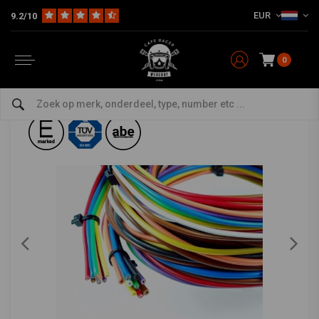
EUR
9.2/10
Home
The Bike
Electra
Kabels & Kabelbomen
Bekabeling
mo.unit kabelkit
MOTOGADGET
-
bekijk alles van Motogadget
0
mo.unit kabelkit
4.5/5 (8 reviews)