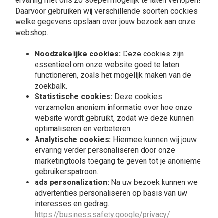
ervaring met ons zo soepel mogelijk te laten verlopen!
rood
1,5 mm²
2
Daarvoor gebruiken wij verschillende soorten cookies
welke gegevens opslaan over jouw bezoek aan onze
geel
1,5 mm²
4
Kim J.
Brice B.
webshop.
oranje
1,5 mm²
4
good quality set of wires and cable ends +
No descripti
groente
1,5 mm²
2
cable strips
Noodzakelijke cookies:
Deze cookies zijn
paars
1,5 mm²
2
essentieel om onze website goed te laten
wit
0,5 mm²
2
functioneren, zoals het mogelijk maken van de
zoekbalk.
blauw
0,5 mm²
2
Statistische cookies:
Deze cookies
rood
0,5 mm²
2
verzamelen anoniem informatie over hoe onze
geel
0,5 mm²
2
website wordt gebruikt, zodat we deze kunnen
Plaats ook een review
groente
0,5 mm²
2
optimaliseren en verbeteren.
oranje
0,5 mm²
2
Analytische cookies:
Hiermee kunnen wij jouw
paars
0,5 mm²
2
ervaring verder personaliseren door onze
marketingtools toegang te geven tot je anonieme
Vergelijkbare producten
bruin
0,5 mm²
2
gebruikerspatroon.
Kabelbinder klein 15
ads personalization:
Na uw bezoek kunnen we
Kabelbinder groot 15
advertenties personaliseren op basis van uw
Kabeleindhulzen klein 10
interesses en gedrag.
Kabeleindhulzen medium 10
https://business.safety.google/privacy/