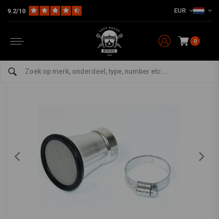
EUR
9.2/10
Home
The Workshop
Motorfiets onderhoudsfilters
Kelken
50MM Kelk Aluminium
50MM Kelk Aluminium
0
5/5 (4 reviews)