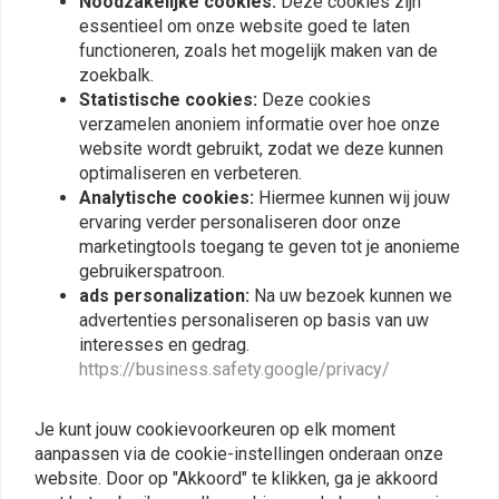
Noodzakelijke cookies:
Deze cookies zijn
essentieel om onze website goed te laten
functioneren, zoals het mogelijk maken van de
Plaats ook een review
zoekbalk.
Statistische cookies:
Deze cookies
verzamelen anoniem informatie over hoe onze
website wordt gebruikt, zodat we deze kunnen
Vergelijkbare producten
optimaliseren en verbeteren.
Analytische cookies:
Hiermee kunnen wij jouw
ervaring verder personaliseren door onze
marketingtools toegang te geven tot je anonieme
gebruikerspatroon.
ads personalization:
Na uw bezoek kunnen we
advertenties personaliseren op basis van uw
interesses en gedrag.
https://business.safety.google/privacy/
Je kunt jouw cookievoorkeuren op elk moment
aanpassen via de cookie-instellingen onderaan onze
MCU
RAW METAL RACERS
website. Door op "Akkoord" te klikken, ga je akkoord
50MM Kelken Aluminium
Inlaat kelken Velocity
(Selecteer Kleur)
Stacks BMW Ducati