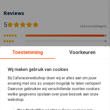
Reviews
5
(4 beoordelingen)
4
0
0
Toestemming
Voorkeuren
0
0
Wij maken gebruik van cookies
Frank Beicken
Dick B.
Bij Caferacerwebshop doen wij er alles aan om jouw
Schnell und gut, gemäß Beschreibung
All, heb de 
ervaring met ons zo soepel mogelijk te laten verlopen!
Daarvoor gebruiken wij verschillende soorten cookies
geliefert. Zu empfehlen!
gemonteerd Z
welke gegevens opslaan over jouw bezoek aan onze
perfect Had di
webshop.
Read more...
Laverda schij
Boot