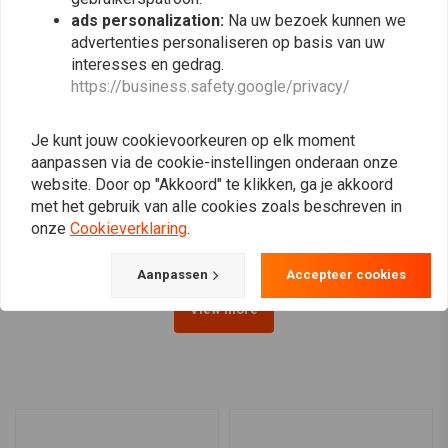
ads personalization:
Na uw bezoek kunnen we
advertenties personaliseren op basis van uw
interesses en gedrag.
https://business.safety.google/privacy/
Je kunt jouw cookievoorkeuren op elk moment
DNA
DNA
aanpassen via de cookie-instellingen onderaan onze
HEXAGONAL filter Rubber
54 mm Ovaal Filter
website. Door op "Akkoord" te klikken, ga je akkoord
top
Rubberen Bovenkant
met het gebruik van alle cookies zoals beschreven in
€20,57
€42,35
€41,14
onze
Cookieverklaring
.
Aanpassen
Accepteer cookies
View more