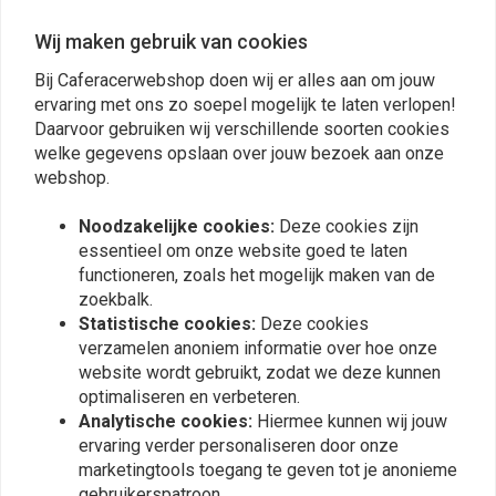
De filters zijn uitwasbaar. Netjes weer in de olie en je kunt lekker verder
Wij maken gebruik van cookies
Eddie R.
Eddie R.
gaan rijden. De olie zorgt er ook voor dat je beter kunt rijden met wat
Bij Caferacerwebshop doen wij er alles aan om jouw
Mooie filters, maar ik heb ze toch maar
Mooie filters
regen.
ervaring met ons zo soepel mogelijk te laten verlopen!
gezekerd met een t rip van links naar rechts.
gezekerd met 
Daarvoor gebruiken wij verschillende soorten cookies
Het zal je maar gebeuren dat je er eentje
Het zal je ma
welke gegevens opslaan over jouw bezoek aan onze
Read more...
Read more...
kwijtraakt onderweg. Als tip kun je ze
kwijtraakt on
webshop.
zekeren door een gaatje te boren achter in
zekeren door 
Noodzakelijke cookies:
Deze cookies zijn
de carburateur en dan daar met schroef of
de carburate
essentieel om onze website goed te laten
iets anders vastzetten of onderling aan
iets anders v
Plaats ook een review
functioneren, zoals het mogelijk maken van de
elkaar te verbinden zodat je er nooit een
elkaar te ver
zoekbalk.
kwijtraakt
kwijtraakt
Statistische cookies:
Deze cookies
verzamelen anoniem informatie over hoe onze
Vergelijkbare producten
website wordt gebruikt, zodat we deze kunnen
optimaliseren en verbeteren.
Analytische cookies:
Hiermee kunnen wij jouw
ervaring verder personaliseren door onze
marketingtools toegang te geven tot je anonieme
gebruikerspatroon.