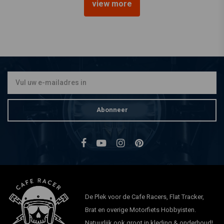
view more
HIFLO
HF164 Oliefilter BMW
€7,50
Abonneer
De Plek voor de Cafe Racers, Flat Tracker,
Brat en overige Motorfiets Hobbyisten.
Natuurlijk ook groot in kleding & onderhoud!