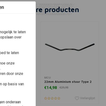
en
Vergelijkbare producten
ogelijk te laten
 opslaan over
ed te laten
 hoe onze
.
eren door onze
winkelwagen
In winkelwagen
MCU
nium stuur Type 3
22mm Aluminium stuur Type 2
n op basis van
€14,98
9,95
€29,95
Verlanglijst
Verlanglijst
gen onderaan