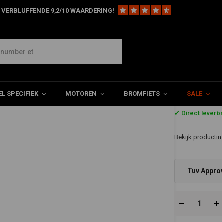
 VERBLUFFENDE 9,2/10 WAARDERING!
Sturen
22MM (7/8") Tracker Stuur Zwart-Tuv Goedgekeurd-(Kies Kleur)
dgekeurd-(Kies Kleur)
L SPECIFIEK
MOTOREN
BROMFIETS
SALE
€167,3
✔ Direct leverb
Bekijk productin
Tuv Approv
Chroom) -