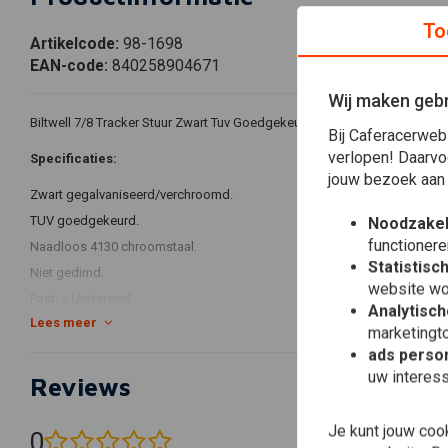
To
Artikelcode:
98-1698
EAN-code:
840258904671
Wij maken gebr
Biltwell 7/8 Tracker Stuur Zwart Tuv Goedgekeurd
Bij Caferacerweb
verlopen! Daarvo
Specificaties:
jouw bezoek aan
Zwart gegalvaniseerd/verchroomd.
TUV goedgekeurd.
Noodzakel
functionere
Naadloos 4130 chroomstaal.
Statistisc
Niet gedimd.
website wo
Past: > Universeel
Analytisch
Lees meer
marketingto
Afmetingen:
ads person
12,5 cm (5") Middenbreedte
uw interes
Reviews
22 mm Diameter bedieningselementen
22 mm Diameter stuur
Je kunt jouw coo
0
(0 beoordelingen)