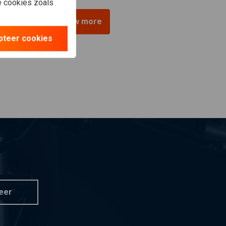
le cookies zoals
View more
pteer cookies
eer