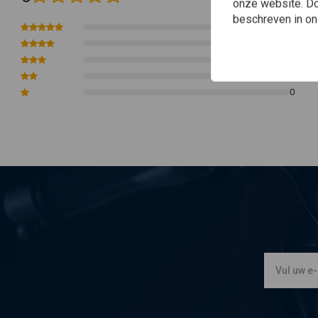
69,9 mm Terugslag/zwenking
onze website. Doo
beschreven in o
22 mm Diameter klemmen
0
76,2 mm Eindverhoging
0
44,5 mm (1-3/4") Stijging
0
77,5 cm Breedte
0
0