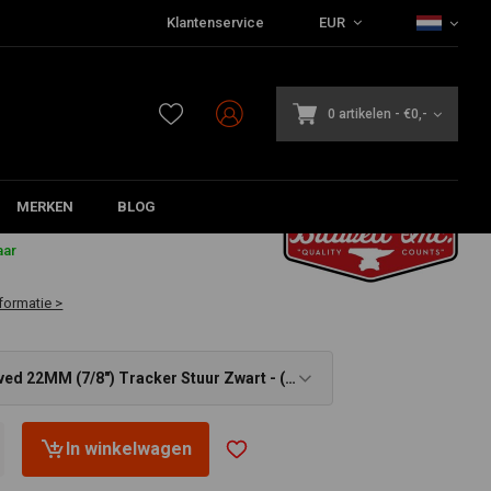
Klantenservice
EUR
0 artikelen
-
€0,-
MERKEN
BLOG
9
aar
formatie >
ed 22MM (7/8") Tracker Stuur Zwart - (
 €167,39
In winkelwagen