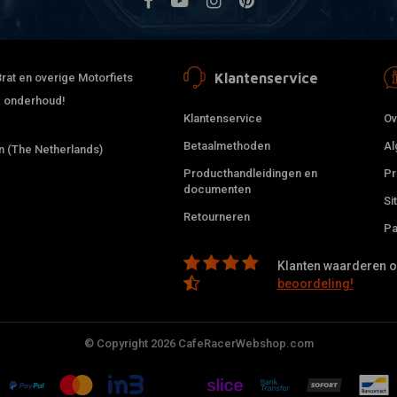
Klantenservice
rat en overige Motorfiets
 & onderhoud!
Klantenservice
Ov
Betaalmethoden
Al
 (The Netherlands)
Producthandleidingen en
Pr
documenten
Si
Retourneren
Pa
Klanten waarderen on
beoordeling!
© Copyright 2026 CafeRacerWebshop.com