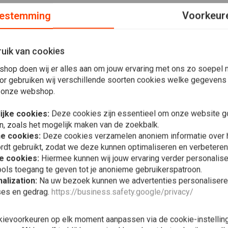
estemming
Voorkeur
uik van cookies
shop doen wij er alles aan om jouw ervaring met ons zo soepel m
or gebruiken wij verschillende soorten cookies welke gegevens
 onze webshop.
ijke cookies:
Deze cookies zijn essentieel om onze website go
n, zoals het mogelijk maken van de zoekbalk.
he cookies:
Deze cookies verzamelen anoniem informatie over
rdt gebruikt, zodat we deze kunnen optimaliseren en verbeteren
e cookies:
Hiermee kunnen wij jouw ervaring verder personalis
In 
MCU
ols toegang te geven tot je anonieme gebruikerspatroon.
22mm Alumi
alization:
Na uw bezoek kunnen we advertenties personalisere
€14,98
€2
ses en gedrag.
https://business.safety.google/privacy/
kievoorkeuren op elk moment aanpassen via de cookie-instellin