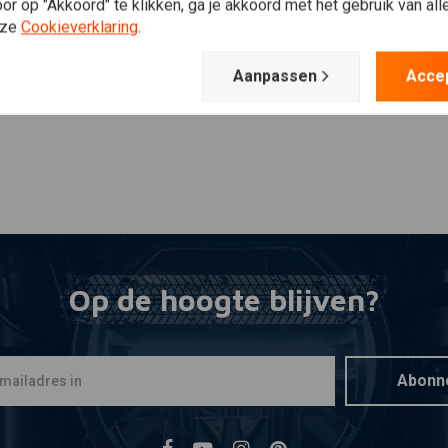
Plaats ook een review
r op "Akkoord" te klikken, ga je akkoord met het gebruik van al
nze
Cookieverklaring
.
Aanpassen
Acce
Op de hoogte blijven?
Abonn