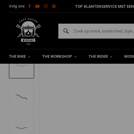
Volg ons:
TOP KLANTENSERVICE MET EEN
Home
The Bike
Tracker
Sturen & Toebehoren
Tracker 
BILTWELL
22MM (7/8") Tracker Stuur Zwart-Tuv Goe
0/5 (0 reviews)
THE BIKE
THE WORKSHOP
THE RIDER
MODE