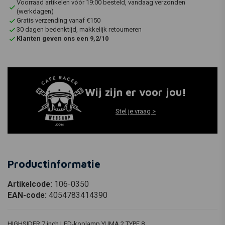
Voorraad artikelen vóór 19:00 besteld, vandaag verzonden
(werkdagen)
Gratis verzending vanaf €150
30 dagen bedenktijd, makkelijk retourneren
Klanten geven ons een 9,2/10
Wij zijn er voor jou!
Stel je vraag >
Productinformatie
Artikelcode:
106-0350
EAN-code:
4054783414390
HIGHSIDER 7 inch LED-koplamp YUMA 2 TYPE 8