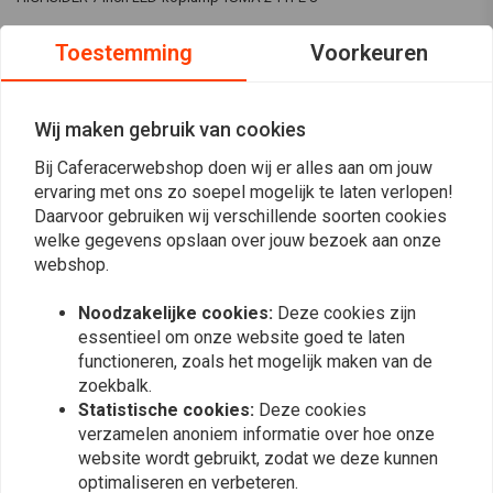
Toestemming
Voorkeuren
- Zien en gezien worden! - Van groot belang voor motorrijders.
Het ingebouwde LED-dagrijlicht met positielicht in TYPE 8 is de perfecte
Wij maken gebruik van cookies
manier om het zicht overdag te verbeteren. De juiste
Bij Caferacerwebshop doen wij er alles aan om jouw
dagrijlichtschakeling op het voertuig wordt gegeven zonder extra
ervaring met ons zo soepel mogelijk te laten verlopen!
bedieningskasten of schakelaars, voldoet aan de voorschriften en
Daarvoor gebruiken wij verschillende soorten cookies
Lees meer
vereenvoudigt de installatie.
welke gegevens opslaan over jouw bezoek aan onze
webshop.
Reviews
Dankzij moderne LED-verlichtingstechnologie zijn er enorme
Noodzakelijke cookies:
Deze cookies zijn
vorderingen gemaakt op het gebied van schijnwerpers. Een koplamp
0
essentieel om onze website goed te laten
met led-bochtverlichting voor montage achteraf op motorfietsen luidt de
(0 beoordelingen)
functioneren, zoals het mogelijk maken van de
volgende evolutionaire fase in op het gebied van voertuigverlichting. De
zoekbalk.
0
HIGHSIDER LED-koplamp met bochtverlichting biedt duidelijke
Statistische cookies:
Deze cookies
0
voordelen ten opzichte van een conventionele koplamp. Het statische
verzamelen anoniem informatie over hoe onze
0
bochtlicht activeert een extra licht wanneer de motorfiets in een bocht
website wordt gebruikt, zodat we deze kunnen
0
optimaliseren en verbeteren.
wordt gekanteld. Door de verbeterde verlichting zie je meer van de bocht
0