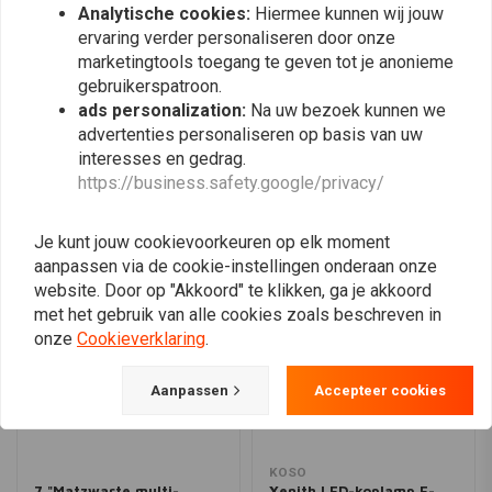
Analytische cookies:
Hiermee kunnen wij jouw
en wat erachter zit. De bestuurder kan zich beter aanpassen aan de
ervaring verder personaliseren door onze
omstandigheden en situaties en is veiliger op de weg. Twee ellipsoïde
marketingtools toegang te geven tot je anonieme
lenzen in combinatie met krachtige LED's maken van de nacht dag en
Plaats ook een review
gebruikerspatroon.
combineren zo een sterk pluspunt in veiligheid met een polariserende
ads personalization:
Na uw bezoek kunnen we
advertenties personaliseren op basis van uw
unieke look. De koplamp wordt beschermd door een hoogwaardige
interesses en gedrag.
metalen behuizing en is verkrijgbaar in zwart met getint glas of in
Vergelijkbare producten
https://business.safety.google/privacy/
chroom met helder glas. Uiteraard is de HIGHSIDER LED-koplamp met
dagrijlicht, positielicht en bochtlicht E-goedgekeurd.
Je kunt jouw cookievoorkeuren op elk moment
aanpassen via de cookie-instellingen onderaan onze
Overschakelen van dagrijlicht naar dimlicht:
website. Door op "Akkoord" te klikken, ga je akkoord
Druk kort op de grootlicht- / lichtflasherknop (circa 1 seconde) en laat
met het gebruik van alle cookies zoals beschreven in
de knop los zodra het dimlicht actief is. Dan is het dimlicht permanent
onze
Cookieverklaring
.
actief.
Aanpassen
Accepteer cookies
Prachtig - geef uw fiets uw onmiskenbare stijl! Het ongebruikelijke
ontwerp en de perfecte technologie van de HIGHSIDER-koplampenserie
KOSO
zullen je zeker tot een hoogtepunt maken!
7 "Matzwarte multi-
Xenith LED-koplamp E-