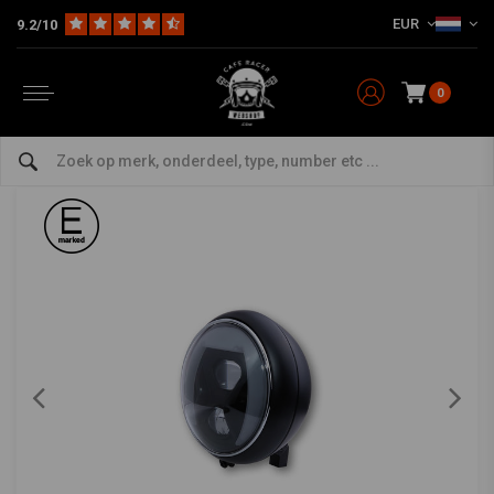
EUR
9.2/10
Home
The Bike
Verlichting
Koplamp
7 Inch LED Koplamp Yuma 2 Typ 8 Met TFL, Bochtverlichting Zwart
HIGHSIDER
-
bekijk alles van Highsider
0
7 Inch LED Koplamp Yuma 2 Typ 8 Met TFL,
Bochtverlichting Zwart
0/5 (0 reviews)