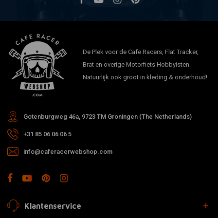
Leveringsomvang: 1 stuk
Opmerkingen:
De bij de levering inbegrepen weerstand is ontworpen voor de R nineT
De Plek voor de Cafe Racers, Flat Tracker,
(2014), maar kan ook geschikt zijn voor andere automodellen.
Brat en overige Motorfiets Hobbyisten.
Door deze weerstand wordt de foutmelding van het parkeerlicht
Natuurlijk ook groot in kleding & onderhoud!
voorkomen.
Deze koplamp werkt NIET in combinatie met de HIGHSIDER E-BOX TYPE
Gotenburgweg 46a, 9723 TM Groningen (The Netherlands)
1.
+31 85 06 06 06 5
info@caferacerwebshop.com
Specificaties:
belangrijkste
Type
koplampen
Vorm
ronde
Klantenservice
Lens
getint