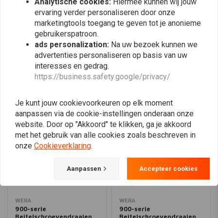
Analytische cookies:
Hiermee kunnen wij jouw
1 x 1,0x5,5x103
ervaring verder personaliseren door onze
1 x 1,2x7,0x138
marketingtools toegang te geven tot je anonieme
Plaats ook een review
gebruikerspatroon.
*No throughout blade, no impact cap and no hexagon bolster
ads personalization:
Na uw bezoek kunnen we
advertenties personaliseren op basis van uw
interesses en gedrag.
Vergelijkbare producten
https://business.safety.google/privacy/
Je kunt jouw cookievoorkeuren op elk moment
aanpassen via de cookie-instellingen onderaan onze
website. Door op "Akkoord" te klikken, ga je akkoord
met het gebruik van alle cookies zoals beschreven in
onze
Cookieverklaring
.
Aanpassen
Accepteer cookies
WERA
WERA
900-serie
900-serie
Beitelschroevendraaien
Beitelschroevendraaien