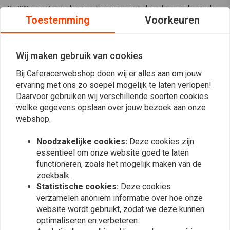
De 900-serie Beitelschroevendraaier is een sterke schroevendraaier die
Toestemming
Voorkeuren
kan worden gebruikt voor bevestiging, beitelen en als allround
schroevendraaier ..
De
6
schroevendraaiers uit de 932 S/6 Beitel / Slagschroevendraaier set
Wij maken gebruik van cookies
van
Wera
zijn allemaal uitgerust met een slagvaste kop en in instelbare
Bij Caferacerwebshop doen wij er alles aan om jouw
draaiweerstand zodat je voor elke klus de juiste afstelling kan kiezen.
ervaring met ons zo soepel mogelijk te laten verlopen!
Lees meer
Daarvoor gebruiken wij verschillende soorten cookies
De set bevat:
welke gegevens opslaan over jouw bezoek aan onze
917SPHS:
webshop.
Reviews
1 x PH 1x90
Noodzakelijke cookies:
Deze cookies zijn
0
1 x PH 2x113
(0 beoordelingen)
essentieel om onze website goed te laten
functioneren, zoals het mogelijk maken van de
932 A:
0
zoekbalk.
0
1 x 0,6x3,5x80*
Statistische cookies:
Deze cookies
0
verzamelen anoniem informatie over hoe onze
932 AS:
0
website wordt gebruikt, zodat we deze kunnen
0
optimaliseren en verbeteren.
1 x 0,8x4,5x100