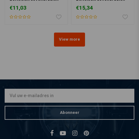
voor Phillips schroeven
voor sleufschroeven
€11,03
€15,34
View more
Abonneer