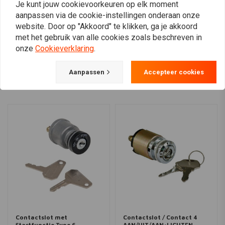
€96,11
€10,85
Je kunt jouw cookievoorkeuren op elk moment
aanpassen via de cookie-instellingen onderaan onze
website. Door op "Akkoord" te klikken, ga je akkoord
met het gebruik van alle cookies zoals beschreven in
onze
Cookieverklaring
.
View more
Aanpassen
Accepteer cookies
Contactslot met
Contactslot / Contact 4
Startfunctie Type 6
AAN/UIT/AAN+LICHTEN