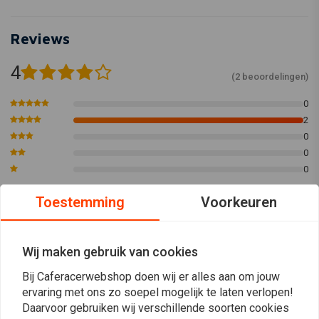
Reviews
4
(2 beoordelingen)
0
2
0
0
0
Toestemming
Voorkeuren
Mike v.
Mike v.
Koper heeft geen omschrijving
Koper heeft 
Wij maken gebruik van cookies
achtergelaten.
achtergelate
Bij Caferacerwebshop doen wij er alles aan om jouw
ervaring met ons zo soepel mogelijk te laten verlopen!
Daarvoor gebruiken wij verschillende soorten cookies