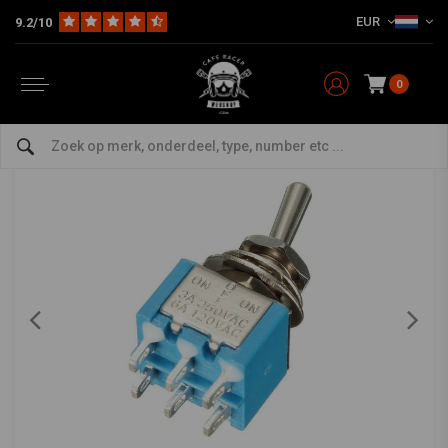
EUR
9.2/10
Home
The Bike
Stuur & toebehoren
Schakelaars
Aan/Uit Schakelaar Aluminium
Aan/Uit Schakelaar Aluminium
0
4/5 (2 reviews)