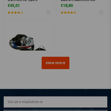
€45,01
€18,80
view more
EMGO
Contactslot Universeel
Type 1
€25,05