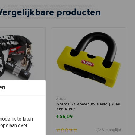
Vergelijkbare producten
en
winkelwagen
View more
ABUS
slot ART 4 Slot
Granti 67 Power XS Basic | Kies
een Kleur
€56,09
ogelijk te laten
 opslaan over
Verlanglijst
Verlanglijst