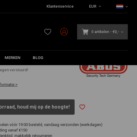
Klantenservice
EUR
0 artikelen
-
€0,-
MERKEN
BLOG
dagen verstuurd!
formatie >
orraad, houd mij op de hoogte!
ikelen vóór 19:00 besteld, vandaag verzonden (werkdagen)
ding vanaf €150
nktijd, makkelijk retourneren