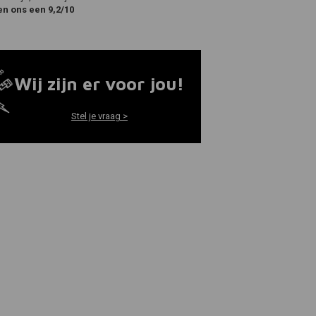
en ons een 9,2/10
Wij zijn er voor jou!
Stel je vraag >