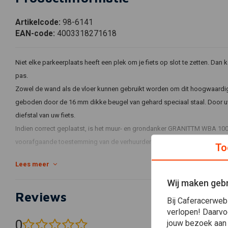
Artikelcode:
98-6141
EAN-code:
4003318271618
Niet elke parkeerplaats heeft een plek om je fiets op slot te zetten. 
pas.
Zowel de wand als de vloer kunnen gebruikt worden om dit hoogwaardig
geboden door de 16 mm dikke beugel van gehard speciaal staal. Door u
diefstal van uw fiets.
Indien correct geplaatst, is het muur- en grondanker GRANITTM WBA 100 
voorafgaande toestemming van de verhuurder vereist is. Eenmaal aangebra
To
Lees meer
De 16 mm dikke beugel is gemaakt van gehard speciaal staal en 
Wij maken gebr
kraakpogingen
Reviews
Bij Caferacerweb
Inclusief bevestigingsmateriaal
verlopen! Daarvo
0
jouw bezoek aan
(0 beoordelingen)