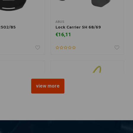
ABUS
r informatie
Toevoegen aan winkelwagen
2502/85
Lock Carrier SH 68/69
€16,11
view more