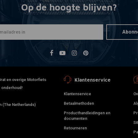
Op de hoogte blijven?
ABUS
Toevoegen
SH Sledg 77
€20,10
Abonn
Klantenservice
rat en overige Motorfiets
 & onderhoud!
Klantenservice
Ov
Betaalmethoden
Al
 (The Netherlands)
Producthandleidingen en
Pr
documenten
Si
Retourneren
Pa
ABUS
Mee