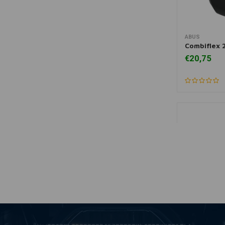
ABUS
Mee
Combiflex 
€20,75