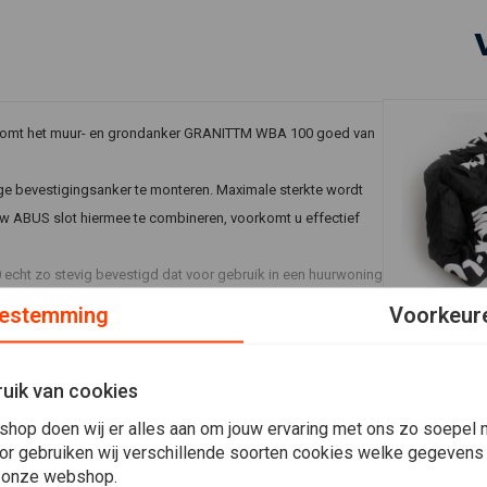
Dan komt het muur- en grondanker GRANITTM WBA 100 goed van
e bevestigingsanker te monteren. Maximale sterkte wordt
w ABUS slot hiermee te combineren, voorkomt u effectief
echt zo stevig bevestigd dat voor gebruik in een huurwoning
cht vereist het verwijderen veel werk, wat voordelig is.
estemming
Voorkeur
In 
MKX
biedt een extreem hoge weerstand tegen agressieve
MKX Ketting
uik van cookies
120CM
€32,15
shop doen wij er alles aan om jouw ervaring met ons zo soepel m
or gebruiken wij verschillende soorten cookies welke gegevens
 onze webshop.