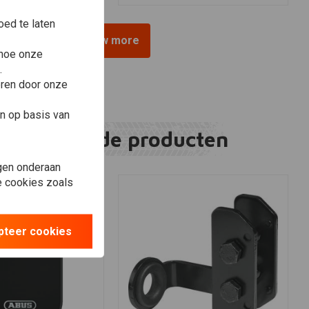
ed te laten
View more
 hoe onze
.
eren door onze
n op basis van
Gerelateerde producten
gen onderaan
le cookies zoals
pteer cookies