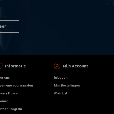
ABUS
 aan winkelwagen
Toevoegen aan winkelwagen
 Lock Carrier
Victory X-Plus 68 Memory
Cable
€8,19
eer
Informatie
Mijn Account
er ons
Inloggen
gemene voorwaarden
Mijn Bestellingen
ivacy Policy
Wish List
temap
rtner Program
ABUS
r informatie
Toevoegen aan winkelwagen