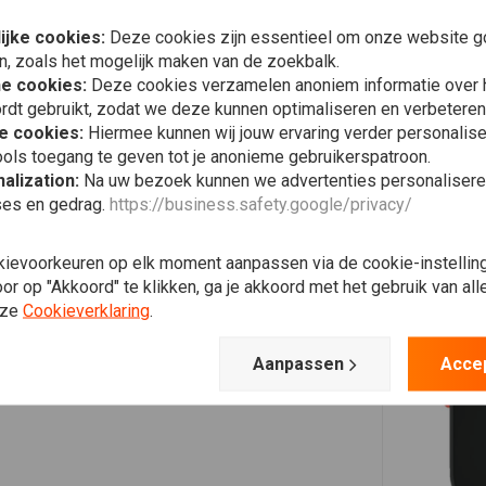
Plaats ook een review
ijke cookies:
Deze cookies zijn essentieel om onze website go
n, zoals het mogelijk maken van de zoekbalk.
he cookies:
Deze cookies verzamelen anoniem informatie over
rdt gebruikt, zodat we deze kunnen optimaliseren en verbeteren
e cookies:
Hiermee kunnen wij jouw ervaring verder personalis
ols toegang te geven tot je anonieme gebruikerspatroon.
alization:
Na uw bezoek kunnen we advertenties personalisere
ses en gedrag.
https://business.safety.google/privacy/
kievoorkeuren op elk moment aanpassen via de cookie-instellin
r op "Akkoord" te klikken, ga je akkoord met het gebruik van al
nze
Cookieverklaring
.
Aanpassen
Acce