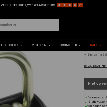
 VERBLUFFENDE 9,2/10 WAARDERING!
L SPECIFIEK
MOTOREN
BROMFIETS
SALE
€77,50
✔ Binnen 1 a 2 
Bekijk productin
Niet op vo
Voorraad art
Gratis verzen
30 dagen bede