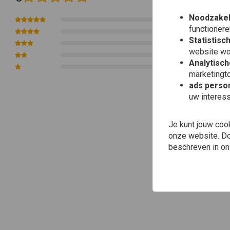
Noodzakel
0
functionere
0
Statistisc
0
website wo
0
Analytisch
0
marketingto
ads person
uw interes
Je kunt jouw coo
onze website. Doo
beschreven in o