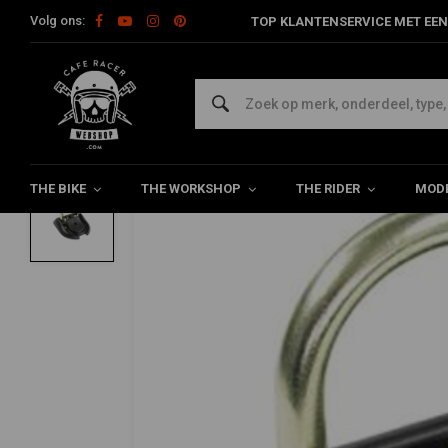
Volg ons:
TOP KLANTENSERVICE MET EEN
Home
The Bike
Sloten
Granit WBA 100 Grondanker
ABUS
Granit WBA 100 Grondanker
0/5 (0 reviews)
THE BIKE
THE WORKSHOP
THE RIDER
MODE