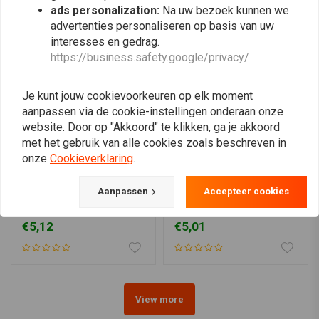
ads personalization:
Na uw bezoek kunnen we
advertenties personaliseren op basis van uw
interesses en gedrag.
https://business.safety.google/privacy/
Je kunt jouw cookievoorkeuren op elk moment
aanpassen via de cookie-instellingen onderaan onze
website. Door op "Akkoord" te klikken, ga je akkoord
met het gebruik van alle cookies zoals beschreven in
onze
Cookieverklaring
.
ELVEDES
Aanpassen
Accepteer cookies
Achterrem Kabel Vespa
Km Teller Kabel Vespa
Ciao
Ciao '05/SI (CEV-Wartel)
€5,12
€5,01
View more