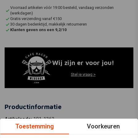
Voorraad artikelen vóór 19:00 besteld, vandaag verzonden
(werkdagen)
Gratis verzending vanaf €150
30 dagen bedenktijd, makkelijk retourneren
Klanten geven ons een 9,2/10
Wij zijn er voor jou!
Stel je vraag >
Productinformatie
Artikelcode:
101-1362
Toestemming
Voorkeuren
EAN-code:
7423543260299