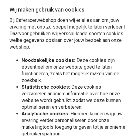
Achterrem kabel voor Vespa Ciao; Van het merk Supertec
Wij maken gebruik van cookies
Bij Caferacerwebshop doen wij er alles aan om jouw
Reviews
ervaring met ons zo soepel mogelijk te laten verlopen!
Daarvoor gebruiken wij verschillende soorten cookies
0
welke gegevens opslaan over jouw bezoek aan onze
(0 beoordelingen)
webshop.
0
Noodzakelijke cookies:
Deze cookies zijn
0
essentieel om onze website goed te laten
0
functioneren, zoals het mogelijk maken van de
0
zoekbalk.
0
Statistische cookies:
Deze cookies
verzamelen anoniem informatie over hoe onze
website wordt gebruikt, zodat we deze kunnen
optimaliseren en verbeteren.
Plaats ook een review
Analytische cookies:
Hiermee kunnen wij jouw
ervaring verder personaliseren door onze
marketingtools toegang te geven tot je anonieme
gebruikerspatroon.
Vergelijkbare producten