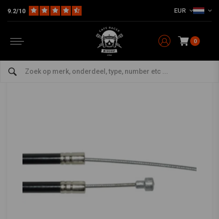
EUR
9.2/10
Home
Bromfiets
Aandrijving
Kabels
Achterrem Kabel Vespa Ciao
SUPERTEC
-
bekijk alles van Supertec
0
Achterrem Kabel Vespa Ciao
0/5 (0 reviews)