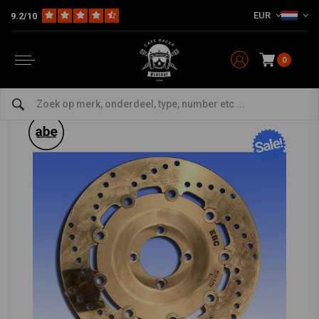
EUR
9.2/10
Home
The Workshop
Remdelen
Remschijven
Achterremschijven
EBC
-
bekijk alles van EBC
0
Achterremschijf K75 K100 K1 K1100
0/5 (0 reviews)