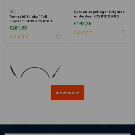
Cardan kogellager Origineel
EBC
onderdeel K75 K100 R80
Remschijf links "Full
R100
Floater" BMW K75 K100
€192,26
€261,33
view more
Koppelingskabel BMW K75
K100 K1100
€31,90