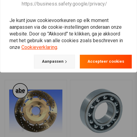
RAW METAL RACERS
MCU
https://business.safety.google/privacy/
Inlaat kelken Velocity
50MM Kelken Aluminium
Stacks BMW Ducati
(Selecteer Kleur)
€24,95
€12,47
€24,94
Je kunt jouw cookievoorkeuren op elk moment
aanpassen via de cookie-instellingen onderaan onze
website. Door op "Akkoord" te klikken, ga je akkoord
met het gebruik van alle cookies zoals beschreven in
onze
Cookieverklaring
.
View more
Aanpassen
Accepteer cookies