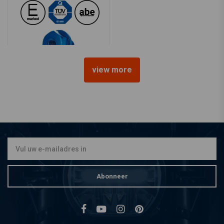
view more
KOSO
Adapter for temp sensor
PT1/8x28 (M14x1,25x15mm)
€6,70
Abonneer