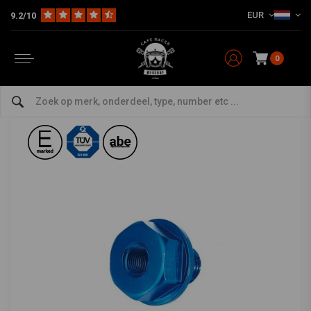
EUR
9.2/10
Home
The Bike
Electra
Tellers
Adapter for temp sensor PT1/8x28 (M16x1,5x15mm)
KOSO
-
bekijk alles van KOSO
0
Adapter for temp sensor PT1/8x28
(M16x1,5x15mm)
0/5 (0 reviews)