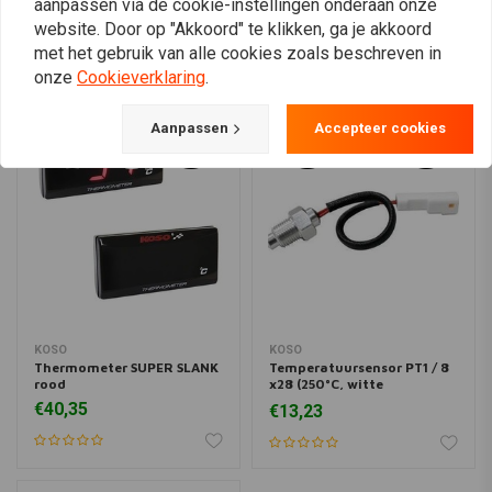
aanpassen via de cookie-instellingen onderaan onze
website. Door op "Akkoord" te klikken, ga je akkoord
met het gebruik van alle cookies zoals beschreven in
onze
Cookieverklaring
.
Aanpassen
Accepteer cookies
KOSO
KOSO
Thermometer SUPER SLANK
Temperatuursensor PT1 / 8
rood
x28 (250°C, witte
connector)
€40,35
€13,23