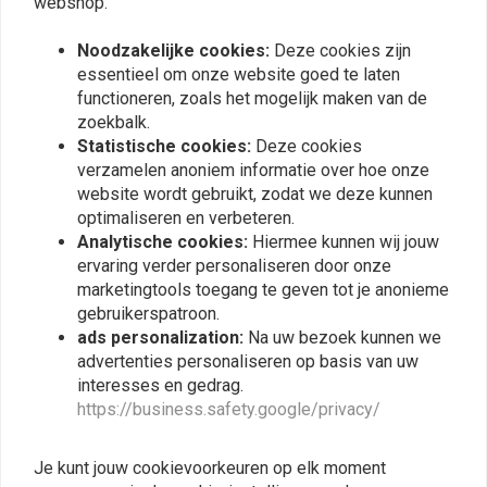
webshop.
Vergelijkbare producten
Noodzakelijke cookies:
Deze cookies zijn
essentieel om onze website goed te laten
functioneren, zoals het mogelijk maken van de
zoekbalk.
Statistische cookies:
Deze cookies
verzamelen anoniem informatie over hoe onze
website wordt gebruikt, zodat we deze kunnen
optimaliseren en verbeteren.
Analytische cookies:
Hiermee kunnen wij jouw
ervaring verder personaliseren door onze
marketingtools toegang te geven tot je anonieme
KOSO
KOSO
gebruikerspatroon.
Adapter for temp sensor
Temperature sensor
ads personalization:
Na uw bezoek kunnen we
PT1/8x28 (M14x1,5x15mm)
M14xP1.5 (150°C, black
connector)
advertenties personaliseren op basis van uw
€6,70
€13,10
interesses en gedrag.
https://business.safety.google/privacy/
Je kunt jouw cookievoorkeuren op elk moment
View more