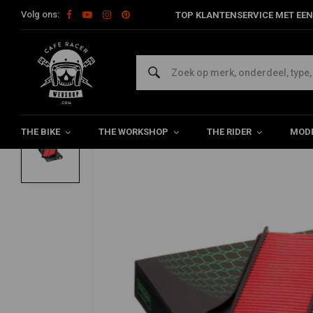
Volg ons:
TOP KLANTENSERVICE MET EEN
Home
The Workshop
Vervanging luchtfilter
Luchtfilter HFA3
HIFLO
Luchtfilter HFA3908
0/5 (0 reviews)
THE BIKE
THE WORKSHOP
THE RIDER
MODE