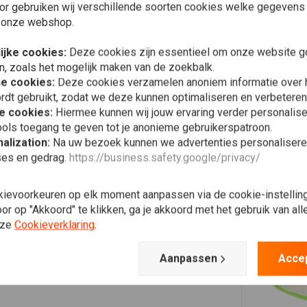
Plaats ook een review
or gebruiken wij verschillende soorten cookies welke gegevens
 onze webshop.
ijke cookies:
Deze cookies zijn essentieel om onze website go
n, zoals het mogelijk maken van de zoekbalk.
he cookies:
Deze cookies verzamelen anoniem informatie over
rdt gebruikt, zodat we deze kunnen optimaliseren en verbeteren
e cookies:
Hiermee kunnen wij jouw ervaring verder personalis
ols toegang te geven tot je anonieme gebruikerspatroon.
alization:
Na uw bezoek kunnen we advertenties personalisere
ses en gedrag.
https://business.safety.google/privacy/
kievoorkeuren op elk moment aanpassen via de cookie-instellin
r op "Akkoord" te klikken, ga je akkoord met het gebruik van al
nze
Cookieverklaring
.
Aanpassen
Acce