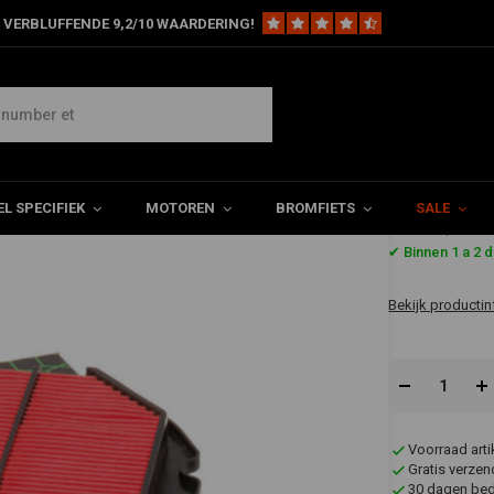
 VERBLUFFENDE 9,2/10 WAARDERING!
908
L SPECIFIEK
MOTOREN
BROMFIETS
SALE
€22,13
✔ Binnen 1 a 2 
Bekijk productin
Voorraad art
Gratis verzen
30 dagen bede