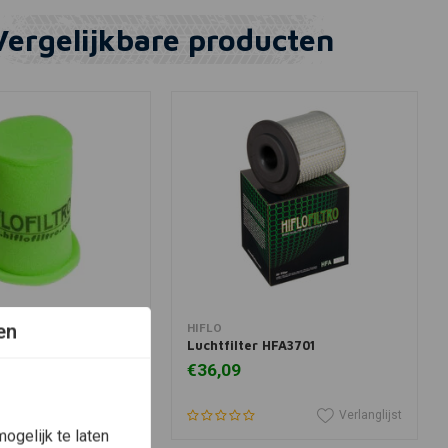
Vergelijkbare producten
en
winkelwagen
In winkelwagen
HIFLO
 HFA3105
Luchtfilter HFA3701
€36,09
Verlanglijst
Verlanglijst
ogelijk te laten