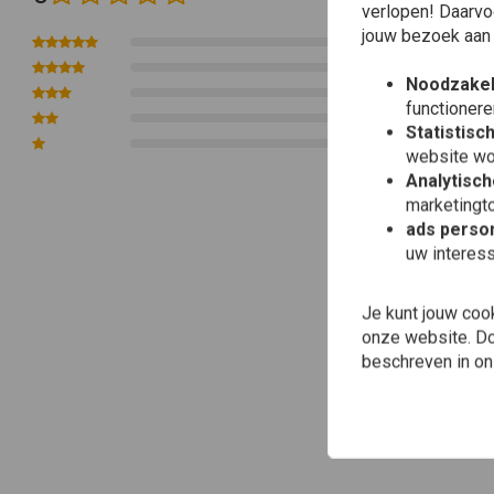
verlopen! Daarvo
jouw bezoek aan
0
0
Noodzakel
0
functionere
0
Statistisc
0
website wo
Analytisch
marketingto
ads person
uw interes
Je kunt jouw coo
onze website. Doo
beschreven in o