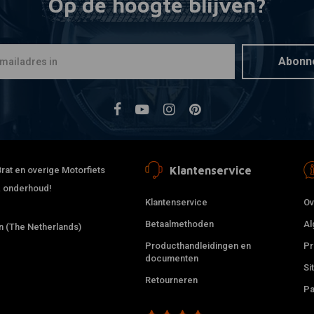
Op de hoogte blijven?
HIFLO
Toevoegen
Luchtfilte
€15,75
Abonn
Klantenservice
rat en overige Motorfiets
 & onderhoud!
Klantenservice
Ov
Betaalmethoden
Al
 (The Netherlands)
Producthandleidingen en
Pr
documenten
Si
Retourneren
HIFLO
Toevoegen
Pa
Luchtfilte