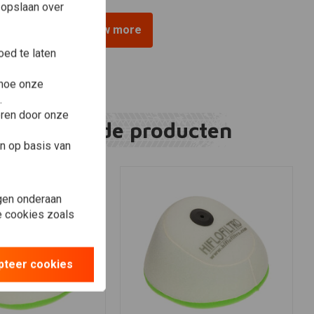
 opslaan over
View more
ed te laten
 hoe onze
.
eren door onze
Gerelateerde producten
n op basis van
gen onderaan
le cookies zoals
pteer cookies