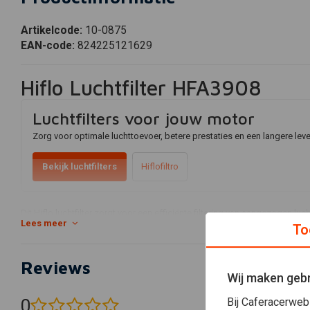
Artikelcode:
10-0875
EAN-code:
824225121629
Hiflo Luchtfilter HFA3908
Luchtfilters voor jouw motor
Zorg voor optimale luchttoevoer, betere prestaties en een langere lev
Bekijk luchtfilters
Hiflofiltro
Dit Hiflo luchtfilter zorgt voor een efficiënte filtering van aangezogen lu
Lees meer
To
betrouwbare verbranding.
Voor tools om onderhoud uit te voeren, zie ons
aanbod
.
Reviews
Wij maken gebr
Bij Caferacerweb
0
(0 beoordelingen)