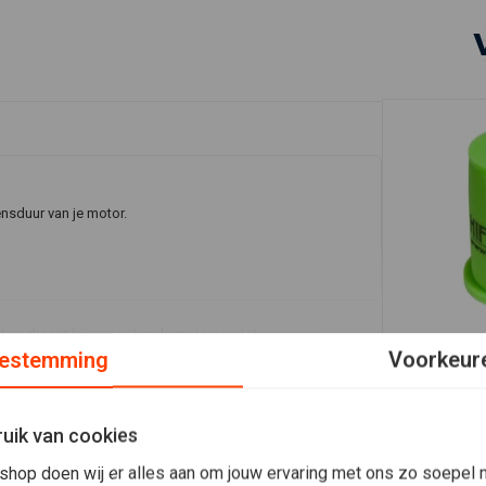
ensduur van je motor.
cht en draagt bij aan optimale motorprestaties en een
estemming
Voorkeur
In 
HIFLO
Luchtfilter
€12,72
uik van cookies
shop doen wij er alles aan om jouw ervaring met ons zo soepel m