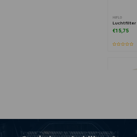
HIFLO
Mee
Luchtfilte
€15,75