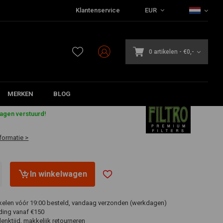
Klantenservice
EUR
0 artikelen
-
€0,-
MERKEN
BLOG
dagen verstuurd!
formatie >
In winkelwagen
ikelen vóór 19:00 besteld, vandaag verzonden (werkdagen)
ding vanaf €150
nktijd, makkelijk retourneren