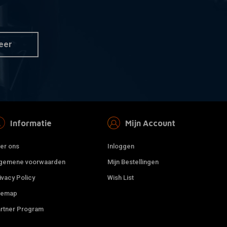
HIFLO
 aan winkelwagen
Toevoegen aan winkelwagen
r HFF3014
Luchtfilter HFF3015
€15,75
eer
Informatie
Mijn Account
er ons
Inloggen
gemene voorwaarden
Mijn Bestellingen
ivacy Policy
Wish List
temap
HIFLO
 aan winkelwagen
Toevoegen aan winkelwagen
rtner Program
r HFF3016
Luchtfilter HFF3017