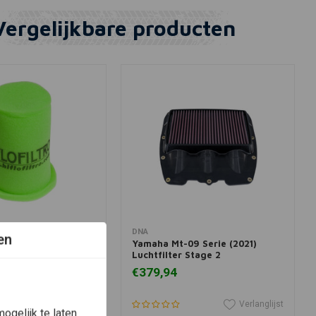
Vergelijkbare producten
winkelwagen
In winkelwagen
DNA
en
 HFA3105
Yamaha Mt-09 Serie (2021)
Luchtfilter Stage 2
€379,94
Verlanglijst
Verlanglijst
ogelijk te laten