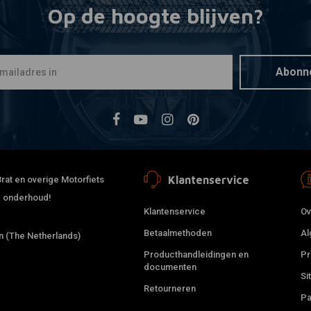
Op de hoogte blijven?
HIFLO
Toevoegen
Luchtfilte
€27,96
Abonn
Klantenservice
rat en overige Motorfiets
 & onderhoud!
Klantenservice
Ov
Betaalmethoden
Al
 (The Netherlands)
Producthandleidingen en
Pr
documenten
Si
Retourneren
HIFLO
Toevoegen
Pa
Luchtfilte