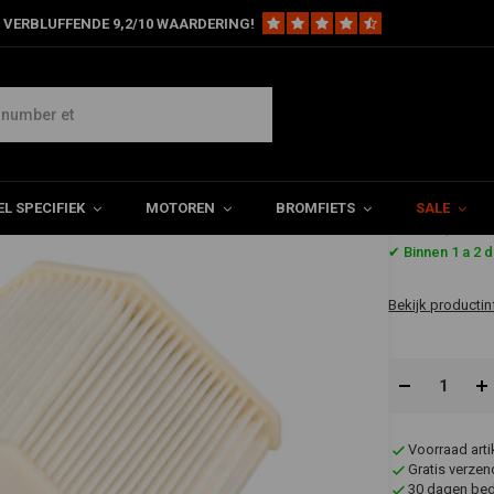
 VERBLUFFENDE 9,2/10 WAARDERING!
605
L SPECIFIEK
MOTOREN
BROMFIETS
SALE
€21,71
✔ Binnen 1 a 2 
Bekijk productin
Voorraad art
Gratis verzen
30 dagen bede