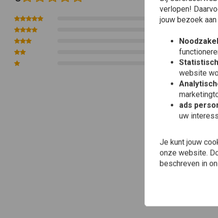
verlopen! Daarvo
0
jouw bezoek aan
0
Noodzakel
0
functionere
0
Statistisc
0
website wo
Analytisch
marketingto
ads person
uw interes
Je kunt jouw coo
onze website. Doo
beschreven in o