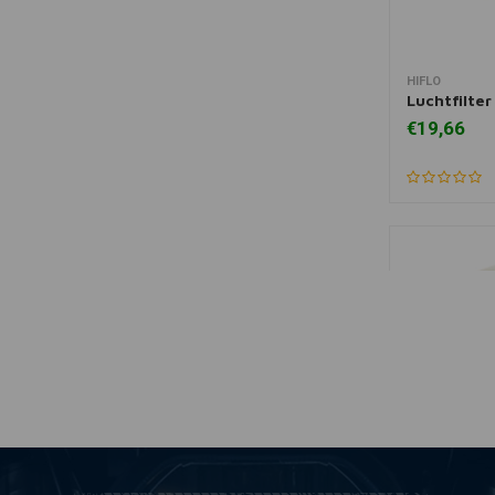
HIFLO
Toevoegen
Luchtfilte
€19,66