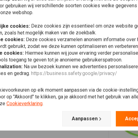
Plaats ook een review
or gebruiken wij verschillende soorten cookies welke gegevens
 onze webshop.
ijke cookies:
Deze cookies zijn essentieel om onze website go
n, zoals het mogelijk maken van de zoekbalk.
he cookies:
Deze cookies verzamelen anoniem informatie over
rdt gebruikt, zodat we deze kunnen optimaliseren en verbeteren
e cookies:
Hiermee kunnen wij jouw ervaring verder personalis
ols toegang te geven tot je anonieme gebruikerspatroon.
alization:
Na uw bezoek kunnen we advertenties personalisere
ses en gedrag.
https://business.safety.google/privacy/
kievoorkeuren op elk moment aanpassen via de cookie-instellin
r op "Akkoord" te klikken, ga je akkoord met het gebruik van al
nze
Cookieverklaring
.
Aanpassen
Acce