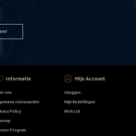
HIFLO
 aan winkelwagen
Toevoegen aan winkelwagen
r HFF1024
Luchtfilter HFF1025
€15,34
eer
Informatie
Mijn Account
er ons
Inloggen
gemene voorwaarden
Mijn Bestellingen
ivacy Policy
Wish List
temap
HIFLO
 aan winkelwagen
Toevoegen aan winkelwagen
rtner Program
r HFF1026
Luchtfilter HFF1027