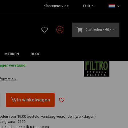
Klantenservice
EUR
0 artikelen
-
€0,-
MERKEN
BLOG
dagen verstuurd!
formatie >
In winkelwagen
ikelen vóór 19:00 besteld, vandaag verzonden (werkdagen)
ding vanaf €150
nktijd, makkelijk retourneren