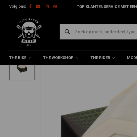
Volg ons:
TOP KLANTENSERVICE MET EEN
Home
The Workshop
Vervanging luchtfilter
Luchtfilter HFA4
HIFLO
Luchtfilter HFA4605
0/5 (0 reviews)
THE BIKE
THE WORKSHOP
THE RIDER
MODE