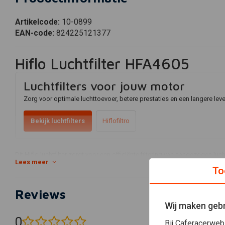
Artikelcode:
10-0899
EAN-code:
824225121377
Hiflo Luchtfilter HFA4605
Luchtfilters voor jouw motor
Zorg voor optimale luchttoevoer, betere prestaties en een langere lev
Bekijk luchtfilters
Hiflofiltro
Dit Hiflo luchtfilter zorgt voor een efficiënte filtering van aangezogen lu
Lees meer
betrouwbare verbranding.
To
Voor tools om onderhoud uit te voeren, zie ons
aanbod
.
Reviews
Wij maken gebr
0
Bij Caferacerweb
(0 beoordelingen)