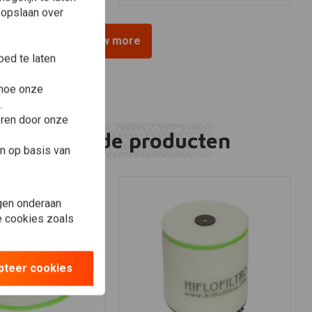
 opslaan over
View more
ed te laten
 hoe onze
.
eren door onze
Gerelateerde producten
n op basis van
gen onderaan
le cookies zoals
pteer cookies