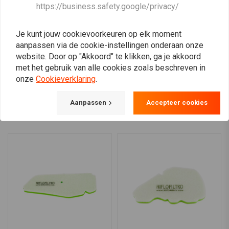
HIFLO
DNA
https://business.safety.google/privacy/
Luchtfilter HFA3105
Yamaha Mt-09 Serie
(2021) Luchtfilter Stage 2
€12,72
€379,94
Je kunt jouw cookievoorkeuren op elk moment
aanpassen via de cookie-instellingen onderaan onze
website. Door op "Akkoord" te klikken, ga je akkoord
met het gebruik van alle cookies zoals beschreven in
onze
Cookieverklaring
.
View more
Aanpassen
Accepteer cookies