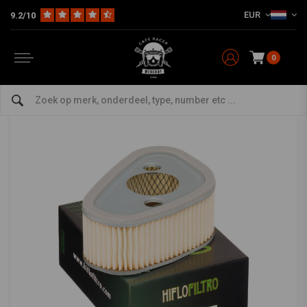
EUR
9.2/10
Home
The Workshop
Vervanging luchtfilter
Luchtfilter HFA4703
HIFLO
-
bekijk alles van Hiflo
0
Luchtfilter HFA4703
0/5 (0 reviews)