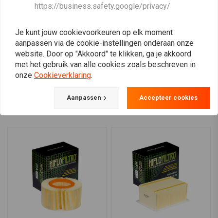
HIFLO
DNA
https://business.safety.google/privacy/
Luchtfilter HFA3105
Yamaha Mt-09 Serie
(2021) Luchtfilter Stage 2
€12,72
€379,94
Je kunt jouw cookievoorkeuren op elk moment
aanpassen via de cookie-instellingen onderaan onze
website. Door op "Akkoord" te klikken, ga je akkoord
met het gebruik van alle cookies zoals beschreven in
onze
Cookieverklaring
.
View more
Aanpassen
Accepteer cookies