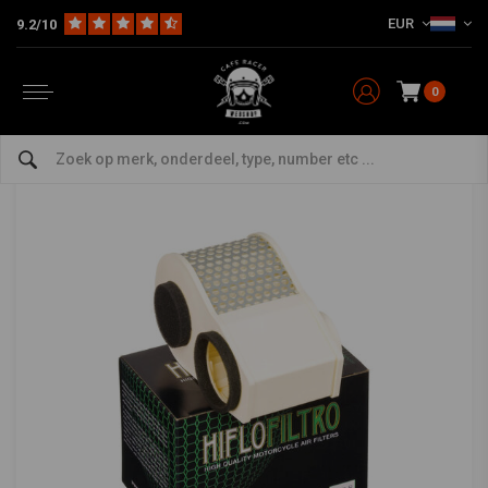
EUR
9.2/10
Home
The Workshop
Vervanging luchtfilter
Luchtfilter HFA4908
HIFLO
-
bekijk alles van Hiflo
0
Luchtfilter HFA4908
0/5 (0 reviews)