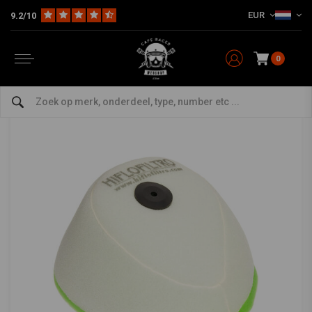
EUR
9.2/10
Home
The Workshop
Vervanging luchtfilter
Luchtfilter HFF2017
HIFLO
-
bekijk alles van Hiflo
0
Luchtfilter HFF2017
0/5 (0 reviews)