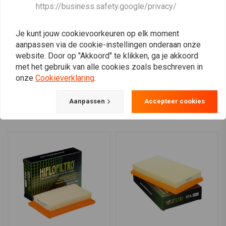
HIFLO
DNA
https://business.safety.google/privacy/
Luchtfilter HFA3105
Yamaha Mt-09 Serie
(2021) Luchtfilter Stage 2
€12,72
€379,94
Je kunt jouw cookievoorkeuren op elk moment
aanpassen via de cookie-instellingen onderaan onze
website. Door op "Akkoord" te klikken, ga je akkoord
met het gebruik van alle cookies zoals beschreven in
onze
Cookieverklaring
.
View more
Aanpassen
Accepteer cookies