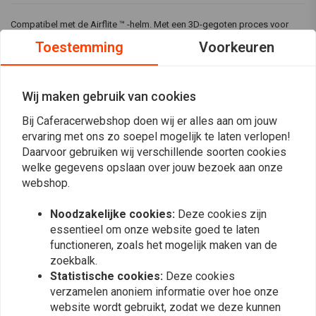
Compatibel met de Airflite ™ -helm. Met een 3D-gegoten proces voor
optische helderheid en een condensvrije coating.
Toestemming
Voorkeuren
Personaliseer je Airflite-helm!
De kleurkeuzes zijn:
Wij maken gebruik van cookies
- Dark Smoke
Bij Caferacerwebshop doen wij er alles aan om jouw
ervaring met ons zo soepel mogelijk te laten verlopen!
- Light Smoke
Daarvoor gebruiken wij verschillende soorten cookies
Lees meer
welke gegevens opslaan over jouw bezoek aan onze
- Yellow
webshop.
- RST Silver
Reviews
Noodzakelijke cookies:
Deze cookies zijn
- RST Dark Gold
essentieel om onze website goed te laten
0
functioneren, zoals het mogelijk maken van de
- RST Blue
(0 beoordelingen)
zoekbalk.
- RST Red
0
Statistische cookies:
Deze cookies
0
verzamelen anoniem informatie over hoe onze
- RST Purple
0
website wordt gebruikt, zodat we deze kunnen