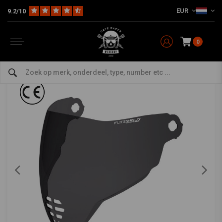
EUR
9.2/10
Home
The Rider
Helm & Headwear
Vizieren
Airflite Fliteshield
ICON
-
bekijk alles van ICON
0
Airflite Fliteshield
0/5 (0 reviews)