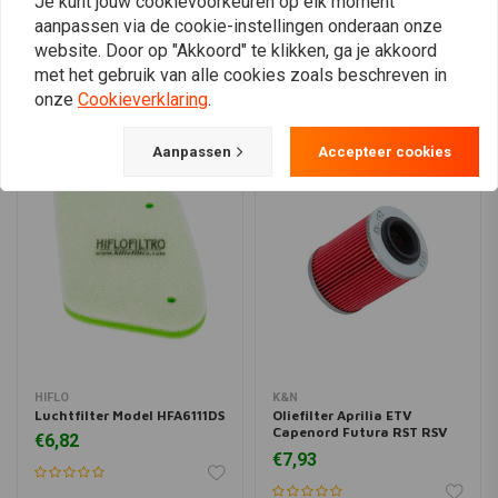
Je kunt jouw cookievoorkeuren op elk moment
aanpassen via de cookie-instellingen onderaan onze
View more
website. Door op "Akkoord" te klikken, ga je akkoord
met het gebruik van alle cookies zoals beschreven in
onze
Cookieverklaring
.
Aanpassen
Accepteer cookies
HIFLO
K&N
Luchtfilter Model HFA6111DS
Oliefilter Aprilia ETV
Capenord Futura RST RSV
€6,82
Mille 1000
€7,93