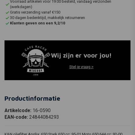
Voorraad artikelen vóór 19:00 besteld, vandaag verzonden
(werkdagen)
Gratis verzending vanaf €150
30 dagen bedenktijd, makkelijk retourneren
Klanten geven ons een 9,2/10
Wij zijn er voor jou!
Stel je vraag >
Productinformatie
Artikelcode:
16-0590
EAN-code:
24844084293
K&N oliefilter Aprilia: 650 Stark 650 cc; 95-01 Moto 650 644 cc; 92-00