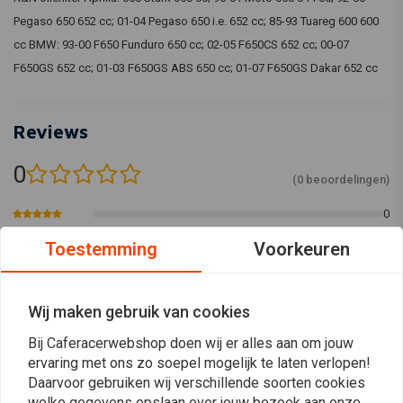
Pegaso 650 652 cc; 01-04 Pegaso 650 i.e. 652 cc; 85-93 Tuareg 600 600
cc BMW: 93-00 F650 Funduro 650 cc; 02-05 F650CS 652 cc; 00-07
F650GS 652 cc; 01-03 F650GS ABS 650 cc; 01-07 F650GS Dakar 652 cc
Reviews
0
(0 beoordelingen)
0
0
Toestemming
Voorkeuren
0
0
0
Wij maken gebruik van cookies
Bij Caferacerwebshop doen wij er alles aan om jouw
ervaring met ons zo soepel mogelijk te laten verlopen!
Plaats ook een review
Daarvoor gebruiken wij verschillende soorten cookies
welke gegevens opslaan over jouw bezoek aan onze