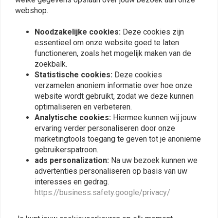
webshop.
Vergelijkbare producten
Noodzakelijke cookies:
Deze cookies zijn
essentieel om onze website goed te laten
functioneren, zoals het mogelijk maken van de
zoekbalk.
Statistische cookies:
Deze cookies
verzamelen anoniem informatie over hoe onze
website wordt gebruikt, zodat we deze kunnen
optimaliseren en verbeteren.
Analytische cookies:
Hiermee kunnen wij jouw
ervaring verder personaliseren door onze
marketingtools toegang te geven tot je anonieme
gebruikerspatroon.
K&N
ads personalization:
Na uw bezoek kunnen we
Oliefilter Honda CB1000
Oliefilter Set OX37D 2-
advertenties personaliseren op basis van uw
Cb1100 Cb500 Four CB750
delig voor de BMW R2V
en meer
modellen zonder
interesses en gedrag.
€7,93
€15,55
Oliekoeler
https://business.safety.google/privacy/