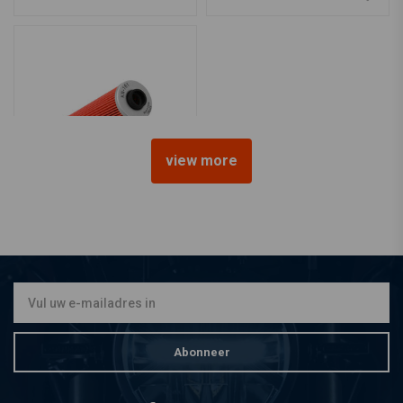
view more
K&N
Oliefilter BMW R100
€10,08
Abonneer