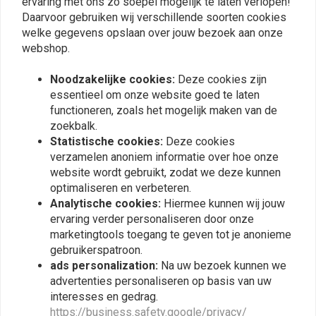
ervaring met ons zo soepel mogelijk te laten verlopen!
Maximale temperatuur:
80 graden Celsius
Daarvoor gebruiken wij verschillende soorten cookies
welke gegevens opslaan over jouw bezoek aan onze
Ingangsspanningsbereik:
7 - 18 Volt
Plaats ook een review
webshop.
Maximale
2 x 60 Watt, beveiligd tegen kortsluiting
uitgangsvermogen:
Noodzakelijke cookies:
Deze cookies zijn
essentieel om onze website goed te laten
Vergelijkbare producten
functioneren, zoals het mogelijk maken van de
zoekbalk.
Statistische cookies:
Deze cookies
verzamelen anoniem informatie over hoe onze
website wordt gebruikt, zodat we deze kunnen
optimaliseren en verbeteren.
Analytische cookies:
Hiermee kunnen wij jouw
ervaring verder personaliseren door onze
marketingtools toegang te geven tot je anonieme
gebruikerspatroon.
ads personalization:
Na uw bezoek kunnen we
advertenties personaliseren op basis van uw
AXEL JOOST ELEKTRONIK
KELLERMANN
interesses en gedrag.
Digitale harnas C-BS voor
i.LOAD - IL 1 Flasher
https://business.safety.google/privacy/
knop- en
Relay LED Indicatoren |