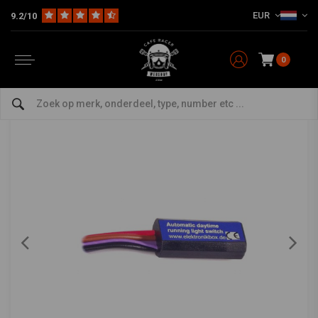
EUR
9.2/10
Home
The Bike
Electra
Kabels & Kabelbomen
Overig Kabels & Kabelbomen
AXEL JOOST ELEKTRONIK
-
bekijk alles van Axel Joost Elektronik
0
Automatische dagrijlicht schakelaar
0/5 (0 reviews)