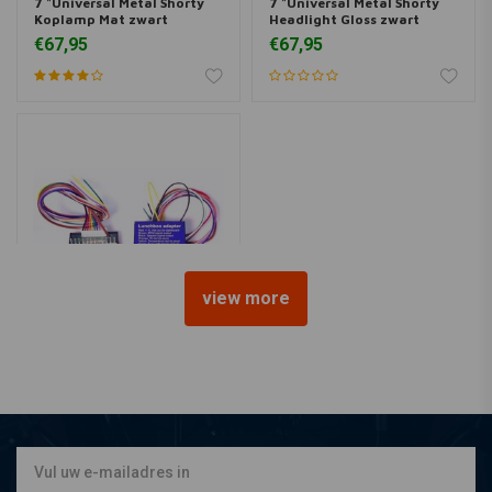
7 "Universal Metal Shorty
7 "Universal Metal Shorty
Koplamp Mat zwart
Headlight Gloss zwart
€67,95
€67,95
view more
AXEL JOOST ELEKTRONIK
Speedo Adapter voor BMW
K-modellen tot 1986
€129,95