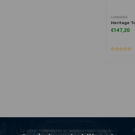
LONGRIDE
Toevoegen
Heritage T
€147,20