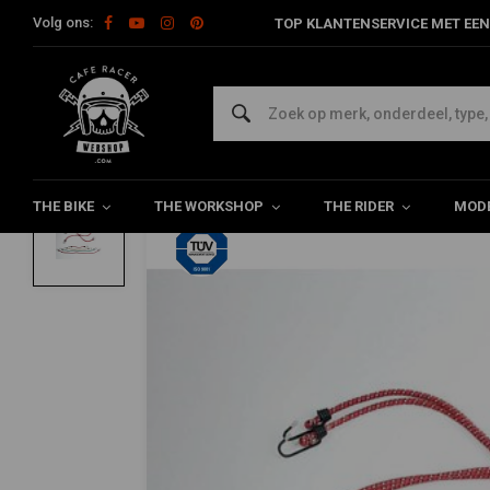
Volg ons:
TOP KLANTENSERVICE MET EEN
Home
The Rider
Tassen
Transport
Bagagespinset 12 dl
MANNESMANN
Bagagespinset 12 dlg
5/5 (1 reviews)
THE BIKE
THE WORKSHOP
THE RIDER
MODE