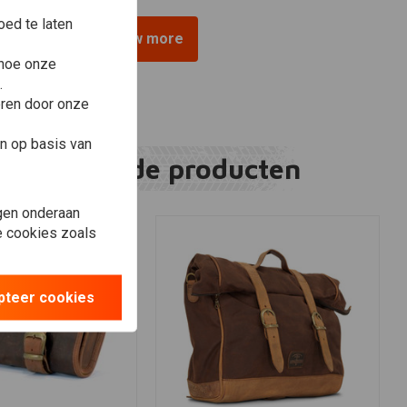
ed te laten
View more
 hoe onze
.
eren door onze
n op basis van
Gerelateerde producten
gen onderaan
le cookies zoals
pteer cookies