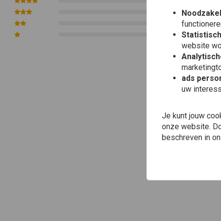
0
0
Noodzakel
functionere
0
Statistisc
0
website wo
Analytisch
marketingto
ads person
uw interes
Je kunt jouw coo
onze website. Doo
beschreven in o