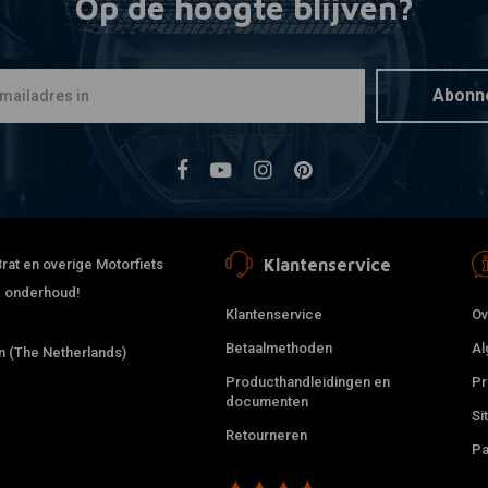
Op de hoogte blijven?
C.RACER
Toevoegen
Universele
€48,02
€7
Abonn
Klantenservice
rat en overige Motorfiets
 & onderhoud!
Klantenservice
Ov
Betaalmethoden
Al
 (The Netherlands)
Producthandleidingen en
Pr
documenten
Si
Retourneren
Pa
C.RACER
Toevoegen
Universele