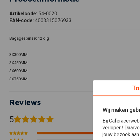
Artikelcode:
54-0020
EAN-code:
4003315076933
Bagagespinset 12 dlg
3X300MM
3X450MM
3X600MM
3X750MM
To
Reviews
Wij maken gebr
5
Bij Caferacerweb
(1 beoordelingen)
verlopen! Daarvo
1
jouw bezoek aan