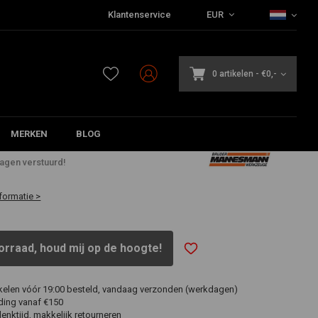
Klantenservice
EUR
0 artikelen
-
€0,-
MERKEN
BLOG
dagen verstuurd!
formatie >
orraad, houd mij op de hoogte!
ikelen vóór 19:00 besteld, vandaag verzonden (werkdagen)
ding vanaf €150
nktijd, makkelijk retourneren