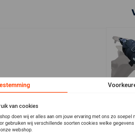
estemming
Voorkeur
In 
OXFORD
Flessendra
uik van cookies
€29,95
shop doen wij er alles aan om jouw ervaring met ons zo soepel m
Plaats ook een review
or gebruiken wij verschillende soorten cookies welke gegevens
 onze webshop.