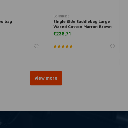
LONGRIDE
 aan winkelwagen
Toevoegen aan winkelwagen
oolbag
Single Side Saddlebag Large
Waxed Cotton Marron Brown
€238,71
view more