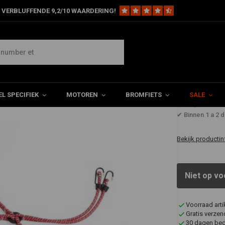
 VERBLUFFENDE 9,2/10 WAARDERING!
g
L SPECIFIEK
MOTOREN
BROMFIETS
SALE
€3,94
✔ Binnen 1 a 2 
Bekijk productin
Niet op vo
Voorraad art
Gratis verzen
30 dagen bede