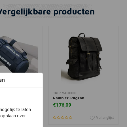
Vergelijkbare producten
en
winkelwagen
View more
TRIP MACHINE
ger
Rambler-Rugzak
€176,09
ogelijk te laten
 opslaan over
Verlanglijst
Verlanglijst