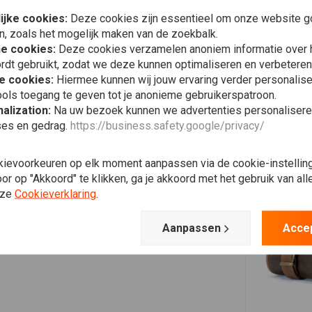
ijke cookies:
Deze cookies zijn essentieel om onze website go
n, zoals het mogelijk maken van de zoekbalk.
he cookies:
Deze cookies verzamelen anoniem informatie over
rdt gebruikt, zodat we deze kunnen optimaliseren en verbeteren
e cookies:
Hiermee kunnen wij jouw ervaring verder personalis
ols toegang te geven tot je anonieme gebruikerspatroon.
alization:
Na uw bezoek kunnen we advertenties personalisere
Stefan v.
ses en gedrag.
https://business.safety.google/privacy/
Prima setje, handige verschillende maten.
kievoorkeuren op elk moment aanpassen via de cookie-instellin
r op "Akkoord" te klikken, ga je akkoord met het gebruik van al
nze
Cookieverklaring
.
Aanpassen
Acce