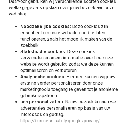
Daarvoor gebruiken wij verschillende soorten cookies
Plaats ook een review
welke gegevens opslaan over jouw bezoek aan onze
webshop.
Noodzakelijke cookies:
Deze cookies zijn
Vergelijkbare producten
essentieel om onze website goed te laten
functioneren, zoals het mogelijk maken van de
zoekbalk.
Statistische cookies:
Deze cookies
verzamelen anoniem informatie over hoe onze
website wordt gebruikt, zodat we deze kunnen
optimaliseren en verbeteren.
Analytische cookies:
Hiermee kunnen wij jouw
ervaring verder personaliseren door onze
marketingtools toegang te geven tot je anonieme
gebruikerspatroon.
ads personalization:
Na uw bezoek kunnen we
MOTONE
MICHELIN
advertenties personaliseren op basis van uw
Ballista Heet Gesmeed
275/300-21 Binnenband
interesses en gedrag.
Verchroomde Vintage
€23,41
Michelin-Stijl
https://business.safety.google/privacy/
€21,93
Ventieldopjes