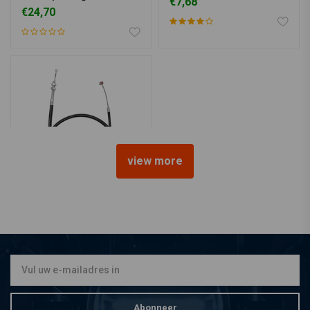
€7,68
€24,70
view more
MOTONE
Triumph Bonneville
America koppelingskabel
€16,46
Abonneer