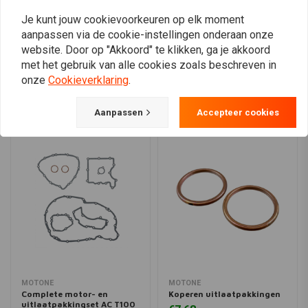
Je kunt jouw cookievoorkeuren op elk moment
aanpassen via de cookie-instellingen onderaan onze
website. Door op "Akkoord" te klikken, ga je akkoord
View more
met het gebruik van alle cookies zoals beschreven in
onze
Cookieverklaring
.
Aanpassen
Accepteer cookies
MOTONE
MOTONE
Complete motor- en
Koperen uitlaatpakkingen
uitlaatpakkingset AC T100