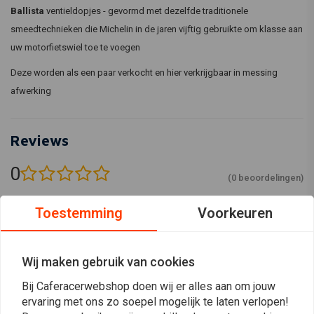
Ballista
ventieldopjes - gevormd met dezelfde traditionele
smeedtechnieken die Michelin in de jaren vijftig gebruikte om klasse aan
uw motorfietswiel toe te voegen
Deze worden als een paar verkocht en hier verkrijgbaar in messing
afwerking
Reviews
0
(0 beoordelingen)
0
Toestemming
Voorkeuren
0
0
0
Wij maken gebruik van cookies
0
Bij Caferacerwebshop doen wij er alles aan om jouw
ervaring met ons zo soepel mogelijk te laten verlopen!