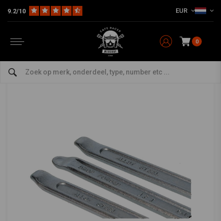
EUR
9.2/10
Home
Bromfiets
Onderhoud
Speciaal gereedschap
Bandenlichter Set Zwaar
TOOLZ
-
bekijk alles van Toolz
0
Bandenlichter Set Zwaar
5/5 (1 reviews)