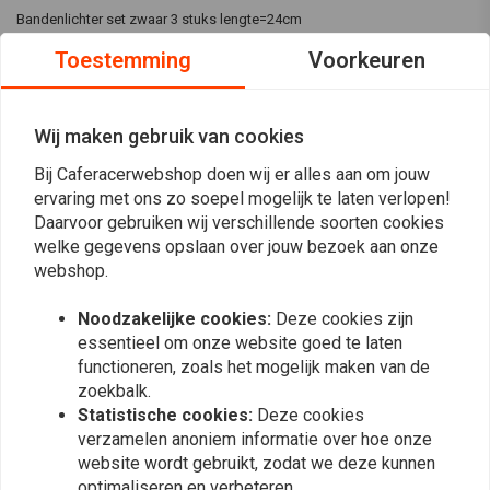
Bandenlichter set zwaar 3 stuks lengte=24cm
Toestemming
Voorkeuren
Reviews
Wij maken gebruik van cookies
5
(1 beoordelingen)
Bij Caferacerwebshop doen wij er alles aan om jouw
ervaring met ons zo soepel mogelijk te laten verlopen!
1
Daarvoor gebruiken wij verschillende soorten cookies
0
welke gegevens opslaan over jouw bezoek aan onze
0
webshop.
0
0
Noodzakelijke cookies:
Deze cookies zijn
essentieel om onze website goed te laten
functioneren, zoals het mogelijk maken van de
Arthur
Arthur
zoekbalk.
Doet wat het moet doen. Onmisbaar bij het
Doet wat het
Statistische cookies:
Deze cookies
met de hand vervangen van een motorband!
met de hand 
verzamelen anoniem informatie over hoe onze
website wordt gebruikt, zodat we deze kunnen
(Dat, siliconenspray en 'Elbow grease').
(Dat, silicon
optimaliseren en verbeteren.
Read more...
Read more...