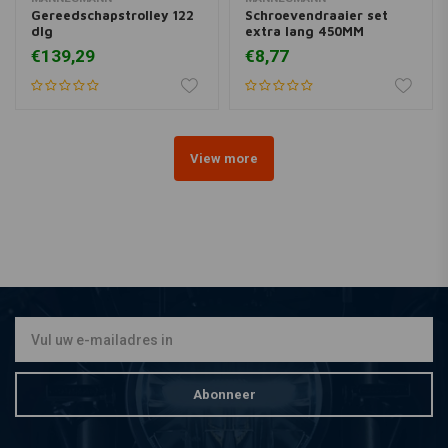
Gereedschapstrolley 122
Schroevendraaier set
dlg
extra lang 450MM
€139,29
€8,77
View more
Abonneer