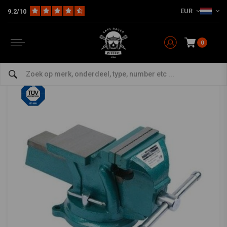
EUR
9.2/10
Home
Bromfiets
Onderhoud
Speciaal gereedschap
Bankschroef draaibaar 100 mm
MANNESMANN
-
bekijk alles van Mannesmann
0
Bankschroef draaibaar 100 mm
0/5 (0 reviews)