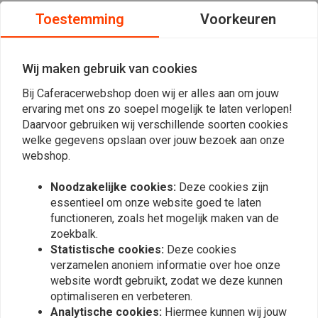
Bankschroef draaibaar 100 mm.
Toestemming
Voorkeuren
360 graden te draaien en mooi stevig.
Wij maken gebruik van cookies
Gewicht is 6 kilo en de breedte van de bekken is 100MM.
Bij Caferacerwebshop doen wij er alles aan om jouw
Ook zit er een slagstuk op wat te gebruiken is als aambeeld.
ervaring met ons zo soepel mogelijk te laten verlopen!
Daarvoor gebruiken wij verschillende soorten cookies
welke gegevens opslaan over jouw bezoek aan onze
Reviews
webshop.
0
Noodzakelijke cookies:
Deze cookies zijn
(0 beoordelingen)
essentieel om onze website goed te laten
functioneren, zoals het mogelijk maken van de
0
zoekbalk.
0
Statistische cookies:
Deze cookies
0
verzamelen anoniem informatie over hoe onze
0
website wordt gebruikt, zodat we deze kunnen
0
optimaliseren en verbeteren.
Analytische cookies:
Hiermee kunnen wij jouw