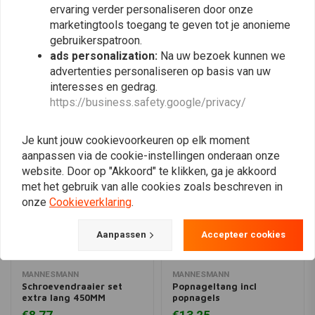
ervaring verder personaliseren door onze
marketingtools toegang te geven tot je anonieme
Plaats ook een review
gebruikerspatroon.
ads personalization:
Na uw bezoek kunnen we
advertenties personaliseren op basis van uw
interesses en gedrag.
Vergelijkbare producten
https://business.safety.google/privacy/
Je kunt jouw cookievoorkeuren op elk moment
aanpassen via de cookie-instellingen onderaan onze
website. Door op "Akkoord" te klikken, ga je akkoord
met het gebruik van alle cookies zoals beschreven in
onze
Cookieverklaring
.
Aanpassen
Accepteer cookies
MANNESMANN
MANNESMANN
Schroevendraaier set
Popnageltang incl
extra lang 450MM
popnagels