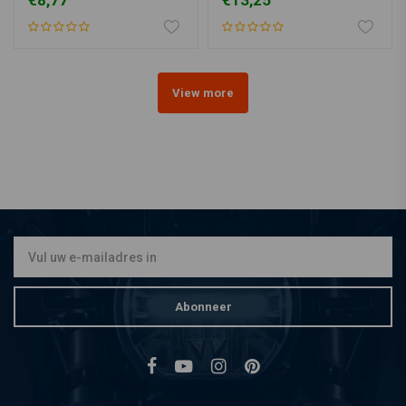
€8,77
€13,25
View more
Abonneer