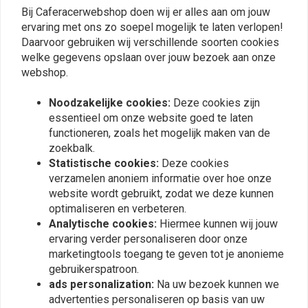
0
watt (x1res. X 1 indicator) of een geschikt RELAIS aan op
Bij Caferacerwebshop doen wij er alles aan om jouw
0
ervaring met ons zo soepel mogelijk te laten verlopen!
motorfietsen met een systeem van 10 watt.
0
Daarvoor gebruiken wij verschillende soorten cookies
Om het knipperen en de werking op motorfietsen met een 21 watt
welke gegevens opslaan over jouw bezoek aan onze
systeem te veranderen, zijn 21 watt VERWARMINGSELEMENTEN
webshop.
(1 res. X 2 knipperlichten/per zijde) nodig.
Plaats ook een review
Bij motorfietsen met het originele LED-systeem is een technisch
Noodzakelijke cookies:
Deze cookies zijn
essentieel om onze website goed te laten
onderzoek nodig om te bepalen wat er nodig is voor de werking
functioneren, zoals het mogelijk maken van de
(weerstand of RELAIS).
zoekbalk.
Vergelijkbare producten
Deze factoren zijn van toepassing op 99% van de motorfietsen
Statistische cookies:
Deze cookies
op de markt in het algemeen.
verzamelen anoniem informatie over hoe onze
Bovendien hebben sommige motormodellen technische
website wordt gebruikt, zodat we deze kunnen
eigenaardigheden die de evaluatie van speciale elektronische
optimaliseren en verbeteren.
Analytische cookies:
Hiermee kunnen wij jouw
adapters op individuele basis noodzakelijk maken. Voor een
ervaring verder personaliseren door onze
regelmatige werking raden we aan om competente technische
marketingtools toegang te geven tot je anonieme
assistentie te zoeken.
gebruikerspatroon.
Om de AD HOC-INSTALLATIE af te ronden, raden we aan het
ads personalization:
Na uw bezoek kunnen we
TECHNISCHE BLAD van uw motorfiets te raadplegen om te zien
advertenties personaliseren op basis van uw