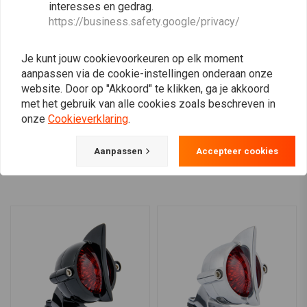
interesses en gedrag.
of gerelateerde goederen zoals:
https://business.safety.google/privacy/
ADAPTER VOOR RIJEN (noodzakelijk voor montage van de
KELLERMANN
BARRACUDA
ATTO Integral turn signal
Universeel Save Carter-
richtingaanwijzers op de motorfietsstructuur).
run-turn-brake lights
Inzetstuk in Paar | (Kies
Je kunt jouw cookievoorkeuren op elk moment
een Kleur)
WEERSTAND (zie hierboven) (zie hierboven).
€88,51
€10,95
aanpassen via de cookie-instellingen onderaan onze
ADAPTERS VOOR KABEL (noodzakelijk om de indicatoren op het
website. Door op "Akkoord" te klikken, ga je akkoord
originele systeem aan te sluiten zonder de originele kabels of
met het gebruik van alle cookies zoals beschreven in
connectoren te hoeven wijzigen).
onze
Cookieverklaring
.
View more
Barracuda Onderdeelnummer:
N1001/BSA, N1001/BSN, N1001/BSO,
Aanpassen
Accepteer cookies
N1001/BSR, N1001/BSU, N1001/BSV