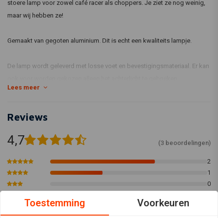
stoere lamp voor zowel café racer als choppers. Je ziet ze nog weinig,
maar wij hebben ze!
Gemaakt van gegoten aluminium. Dit is echt een kwaliteits lampje.
De lamp wordt geleverd met losse voet en bevestigingsmateriaal. Er kan
ook voor worden gekozen alleen het achterlicht te gebruiken.
Lees meer
Met E keurmerk!
Reviews
Bedraad als volgend :
Geel = RUNNING licht
4,7
(3 beoordelingen)
Rood = STOP licht
Zwart = Aarde
2
1
0
0
Toestemming
Voorkeuren
0