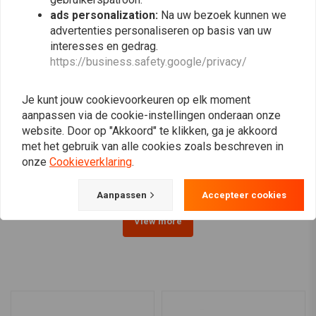
ads personalization:
Na uw bezoek kunnen we
advertenties personaliseren op basis van uw
interesses en gedrag.
https://business.safety.google/privacy/
Je kunt jouw cookievoorkeuren op elk moment
MOTONE
MOTONE
aanpassen via de cookie-instellingen onderaan onze
Big Fin achterlicht LED +
Mini Bates-Achterlicht |
spatbordbevestigingsset
Roestvrije Bevestigingen
website. Door op "Akkoord" te klikken, ga je akkoord
- zwart
| LED | Zwart / Roestvrij
met het gebruik van alle cookies zoals beschreven in
€75,94
€43,89
onze
Cookieverklaring
.
Aanpassen
Accepteer cookies
View more