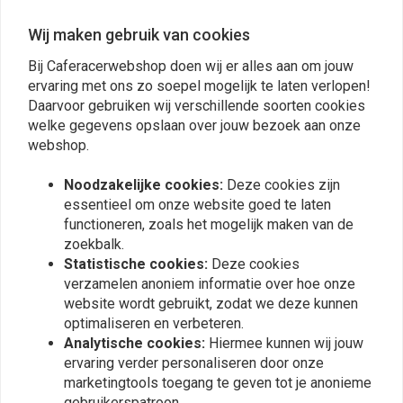
Wij maken gebruik van cookies
Mats O.
nick c.
Bij Caferacerwebshop doen wij er alles aan om jouw
Some minor issues, but nothing that couldn't
Topkwaliteit!
ervaring met ons zo soepel mogelijk te laten verlopen!
be handled. Great looking and works as
Daarvoor gebruiken wij verschillende soorten cookies
expected.
welke gegevens opslaan over jouw bezoek aan onze
Read more...
webshop.
Noodzakelijke cookies:
Deze cookies zijn
essentieel om onze website goed te laten
Plaats ook een review
functioneren, zoals het mogelijk maken van de
zoekbalk.
Statistische cookies:
Deze cookies
verzamelen anoniem informatie over hoe onze
Vergelijkbare producten
website wordt gebruikt, zodat we deze kunnen
optimaliseren en verbeteren.
Analytische cookies:
Hiermee kunnen wij jouw
ervaring verder personaliseren door onze
marketingtools toegang te geven tot je anonieme
gebruikerspatroon.