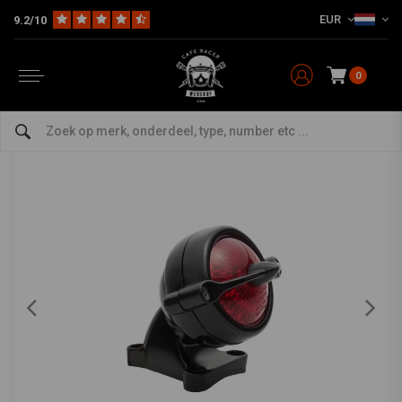
EUR
9.2/10
Home
The Bike
Verlichting
Achterlichten
Bel Air Rem/Achterlicht Zwart
MOTONE
-
bekijk alles van Motone
0
Bel Air Rem/Achterlicht Zwart
4.5/5 (3 reviews)