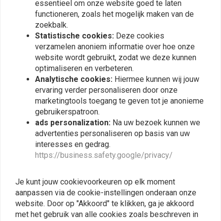
essentieel om onze website goed te laten
functioneren, zoals het mogelijk maken van de
zoekbalk.
Statistische cookies:
Deze cookies
Vergelijkbare producten
verzamelen anoniem informatie over hoe onze
website wordt gebruikt, zodat we deze kunnen
optimaliseren en verbeteren.
Analytische cookies:
Hiermee kunnen wij jouw
ervaring verder personaliseren door onze
marketingtools toegang te geven tot je anonieme
gebruikerspatroon.
ads personalization:
Na uw bezoek kunnen we
advertenties personaliseren op basis van uw
interesses en gedrag.
https://business.safety.google/privacy/
SOLISE
MOTONE
Lithiumbatterijmoduleset
De Beltane | Bobber /
Je kunt jouw cookievoorkeuren op elk moment
CCA120 12 V 2,3 AH
Speedmaster
aanpassen via de cookie-instellingen onderaan onze
Batterijriem
€94,99
€65,82
website. Door op "Akkoord" te klikken, ga je akkoord
met het gebruik van alle cookies zoals beschreven in