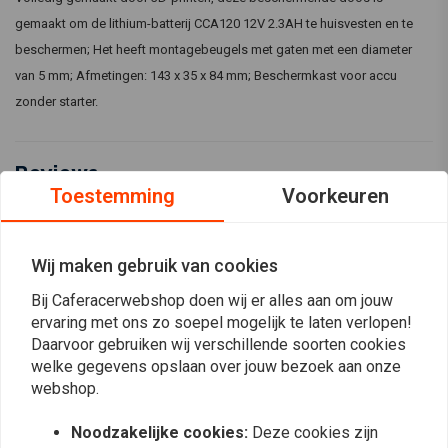
gemaakt om de lithium-batterij CCA120 12V 2.3AH te huisvesten en te
beschermen; Het heeft montagebeugels met gaten met een diameter
van 5 mm; Afmetingen: 143 x 35 x 84 mm; Beschermkast voor accu
zonder starter.
Reviews
Toestemming
Voorkeuren
0
(0 beoordelingen)
Wij maken gebruik van cookies
0
0
Bij Caferacerwebshop doen wij er alles aan om jouw
0
ervaring met ons zo soepel mogelijk te laten verlopen!
0
Daarvoor gebruiken wij verschillende soorten cookies
0
welke gegevens opslaan over jouw bezoek aan onze
webshop.
Noodzakelijke cookies:
Deze cookies zijn
Plaats ook een review