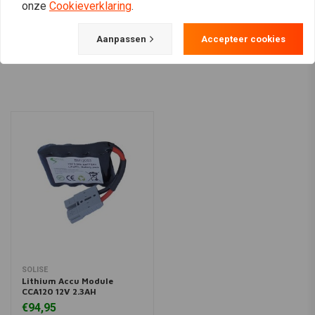
onze
Cookieverklaring
.
Aanpassen
Accepteer cookies
View more
SOLISE
Lithium Accu Module
CCA120 12V 2.3AH
€94,95