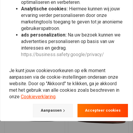
mogelijk maken.
optimaliseren en verbeteren.
0
Analytische cookies:
Hiermee kunnen wij jouw
0
Specificaties:
ervaring verder personaliseren door onze
Materiaal:
De buitenkant is gemaakt van spuitgegoten ABS.
marketingtools toegang te geven tot je anonieme
Kleur:
Sierra Green
gebruikerspatroon.
Plaats ook een review
ads personalization:
Na uw bezoek kunnen we
Ventilatieopeningen voor interne luchtcirculatie zijn direct in de
advertenties personaliseren op basis van uw
helmschaal geïntegreerd.
interesses en gedrag.
Het EPS-veiligheidsschuim bevat kanalen die warmte en overtollig
https://business.safety.google/privacy/
vocht effectief afvoeren.
Vergelijkbare producten
Luchtstroomregeling door middel van schuifmechanismen achter
Je kunt jouw cookievoorkeuren op elk moment
de ventilatieopeningen boven de wenkbrauwen.
aanpassen via de cookie-instellingen onderaan onze
Voldoet aan de Amerikaanse DOT FMVSS-norm nr. 218 en is ECE
website. Door op "Akkoord" te klikken, ga je akkoord
R22.06-gecertificeerd.
met het gebruik van alle cookies zoals beschreven in
onze
Cookieverklaring
.
Let op: "SV" betekent niet "zonneklep".
Aanpassen
Accepteer cookies