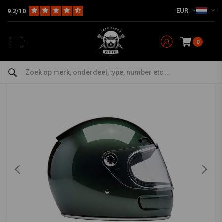
EUR
9.2/10
Home
The Rider
Helm & Headwear
Integraal / Systeem
Gringo SV helm | Sierra Green | Kies maat
BILTWELL
-
bekijk alles van Biltwell
0
Gringo SV helm | Sierra Green | Kies maat
0/5 (0 reviews)