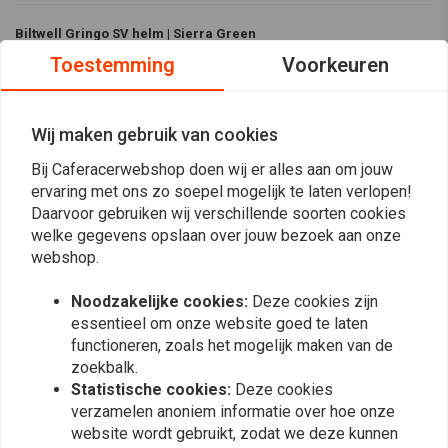
Biltwell Gringo SV helm | Sierra Green
De Biltwell Gringo SV helm combineert vintage stijl met moderne
Toestemming
Voorkeuren
prestaties. Hij is voorzien van een slanke, geventileerde schaal,
geavanceerde luchtkanalen en verstelbare ventilatieopeningen boven de
Wij maken gebruik van cookies
wenkbrauwen voor comfort in alle seizoenen. De lichtgewicht ABS-
buitenschaal voldoet aan de DOT- en ECE R22.06-normen en biedt
Bij Caferacerwebshop doen wij er alles aan om jouw
ervaring met ons zo soepel mogelijk te laten verlopen!
veiligheid met een tijdloze uitstraling.
Daarvoor gebruiken wij verschillende soorten cookies
welke gegevens opslaan over jouw bezoek aan onze
Lees meer
webshop.
Functies:
Reviews
De vintage look van de autosport uit de jaren 60, gecombineerd
Noodzakelijke cookies:
Deze cookies zijn
met alle moderne veiligheidsnormen.
essentieel om onze website goed te laten
0
functioneren, zoals het mogelijk maken van de
De buitenkant is ontworpen met handgeschilderde, prachtige
(0 beoordelingen)
zoekbalk.
kleuren.
0
Statistische cookies:
Deze cookies
Robuust maar toch lichtgewicht
0
verzamelen anoniem informatie over hoe onze
Ventilatieopeningen die een goede interne luchtcirculatie
website wordt gebruikt, zodat we deze kunnen
0