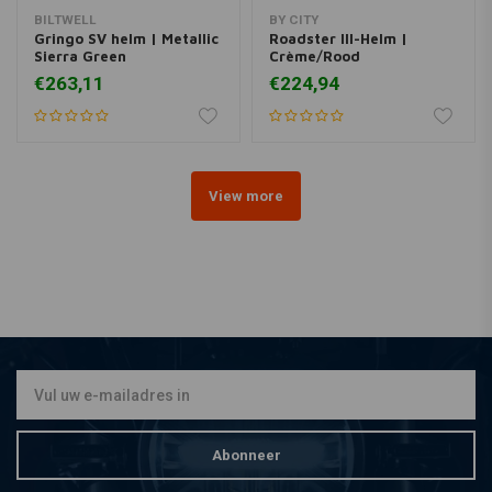
BILTWELL
BY CITY
Gringo SV helm | Metallic
Roadster III-Helm |
Sierra Green
Crème/Rood
€263,11
€224,94
View more
Abonneer