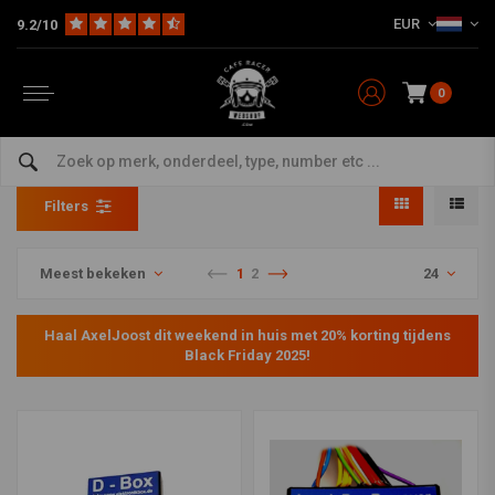
EUR
9.2/10
0
Axeljoost Sale
Home
Axeljoost Sale
Filters
Meest bekeken
1
2
24
Haal AxelJoost dit weekend in huis met 20% korting tijdens
Black Friday 2025!