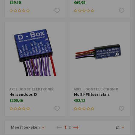
€59,10
€69,95
AXEL JOOST ELEKTRONIK
AXEL JOOST ELEKTRONIK
Hersendoos D
Multi-Flitserrelais
€200,46
€52,12
Meest bekeken
1
2
24