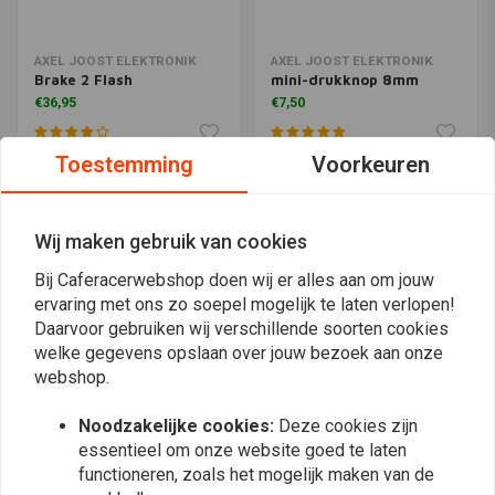
AXEL JOOST ELEKTRONIK
AXEL JOOST ELEKTRONIK
Brake 2 Flash
mini-drukknop 8mm
€36,95
€7,50
Toestemming
Voorkeuren
Wij maken gebruik van cookies
Bij Caferacerwebshop doen wij er alles aan om jouw
ervaring met ons zo soepel mogelijk te laten verlopen!
Daarvoor gebruiken wij verschillende soorten cookies
welke gegevens opslaan over jouw bezoek aan onze
webshop.
AXEL JOOST ELEKTRONIK
AXEL JOOST ELEKTRONIK
Noodzakelijke cookies:
Deze cookies zijn
Elektronic Box versie G
Elektronicbox-versie T
essentieel om onze website goed te laten
(Trick box)
€179,95
functioneren, zoals het mogelijk maken van de
€156,95