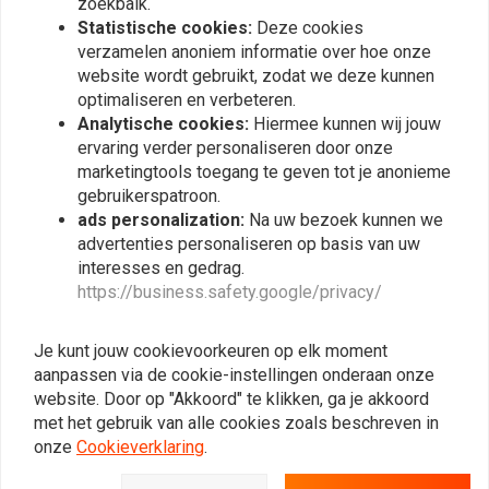
zoekbalk.
Statistische cookies:
Deze cookies
verzamelen anoniem informatie over hoe onze
website wordt gebruikt, zodat we deze kunnen
optimaliseren en verbeteren.
Analytische cookies:
Hiermee kunnen wij jouw
ervaring verder personaliseren door onze
marketingtools toegang te geven tot je anonieme
gebruikerspatroon.
ads personalization:
Na uw bezoek kunnen we
advertenties personaliseren op basis van uw
interesses en gedrag.
https://business.safety.google/privacy/
AXEL JOOST ELEKTRONIK
AXEL JOOST ELEKTRONIK
Bike Remote 3 -
TOUCH 2-SCHAKELAAR
Bluetooth Schakelaar
€49,95
Je kunt jouw cookievoorkeuren op elk moment
€107,94
aanpassen via de cookie-instellingen onderaan onze
website. Door op "Akkoord" te klikken, ga je akkoord
met het gebruik van alle cookies zoals beschreven in
onze
Cookieverklaring
.