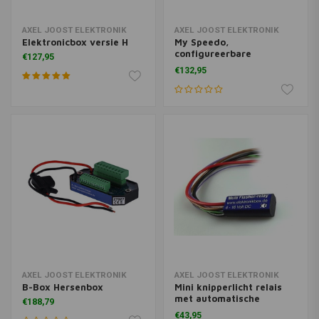
AXEL JOOST ELEKTRONIK
AXEL JOOST ELEKTRONIK
Elektronicbox versie H
My Speedo,
configureerbare
€127,95
snelheidsmeter
€132,95
AXEL JOOST ELEKTRONIK
AXEL JOOST ELEKTRONIK
B-Box Hersenbox
Mini knipperlicht relais
met automatische
€188,79
uitschakel functie
€43,95