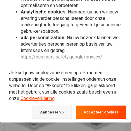
0
optimaliseren en verbeteren.
0
Aan de onderkant van de tripleclamp bevinden zich drie M8-gaten, die
Analytische cookies:
Hiermee kunnen wij jouw
0
ervaring verder personaliseren door onze
kunnen worden gebruikt om een ​​snelheidsmeter of andere onderdelen
marketingtools toegang te geven tot je anonieme
die u wilt laten monteren, te monteren. Contactslot of een beugel voor de
gebruikerspatroon.
choke, bijvoorbeeld.
ads personalization:
Na uw bezoek kunnen we
Plaats ook een review
advertenties personaliseren op basis van uw
Past op de volgende BMW Monolever R-modellen met 38,5 mm-
interesses en gedrag.
vorken:
https://business.safety.google/privacy/
R65 - R80 - R80ST - R80GS - R80RT - R100RT - R100RS
Vergelijkbare producten
Je kunt jouw cookievoorkeuren op elk moment
Als u twijfelt of dit de juiste Clamp voor uw Bike is, neem dan contact
aanpassen via de cookie-instellingen onderaan onze
met ons op.
website. Door op "Akkoord" te klikken, ga je akkoord
met het gebruik van alle cookies zoals beschreven in
onze
Cookieverklaring
.
Aanpassen
Accepteer cookies