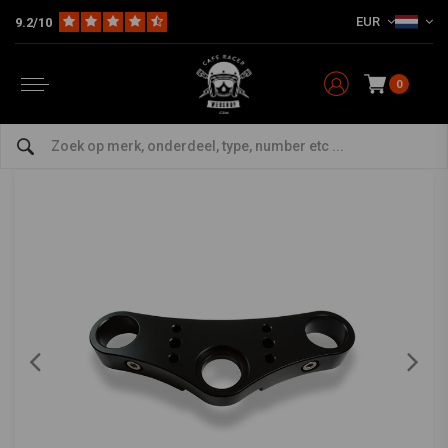
EUR
9.2/10
Home
Model Specifiek
BMW
BMW R-Series Specials
BMW Triple Tree Clamp "Scram" Monolever 38,5mm
REBELMOTO
-
bekijk alles van Rebelmoto
0
BMW Triple Tree Clamp "Scram" Monolever
38,5mm
0/5 (0 reviews)