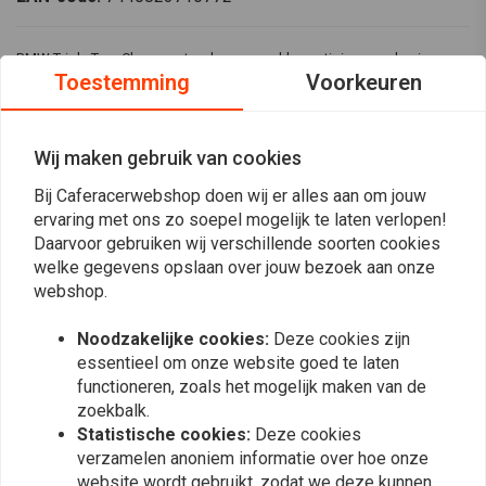
BMW Triple Tree Clamp met verborgen vorkbevestigingsmechanisme.
Toestemming
Voorkeuren
Geschikt voor BMW Monolever airhead-modellen met 38,5mm-vorken.
Het vervangt de BMW OEM in de fabriek gemonteerde 4 mm stalen top
yoke, de BMW Triple Tree Clamp door rebelmoto verstijft de voorkant
Wij maken gebruik van cookies
van uw Airhead en maakt het meer rigide. Dit resulteert in een algemeen
Bij Caferacerwebshop doen wij er alles aan om jouw
betere rit, vooral op snelheden op snelwegen.
ervaring met ons zo soepel mogelijk te laten verlopen!
Daarvoor gebruiken wij verschillende soorten cookies
Deze hoogwaardige driedubbele clamp is CNC-gefreesd uit een stuk
welke gegevens opslaan over jouw bezoek aan onze
Lees meer
aluminium van vliegtuigkwaliteit. Na het bewerken ondergaat de Triple
webshop.
Treeclamp een ​​reeks oppervlaktebehandelingsstappen inclusief
anodiseren. Het resultaat is een gladde satijnen afwerking die zowel
Reviews
Noodzakelijke cookies:
Deze cookies zijn
essentieel om onze website goed te laten
kras- als weersbestendig is. Perfect voor een café racer motorfiets build
functioneren, zoals het mogelijk maken van de
0
of een andere custom build, waar je clip-ons wilt gebruiken.
(0 beoordelingen)
zoekbalk.
Het verborgen vorkvergrendelingsmechanisme dat de Tripleclamp aan
Statistische cookies:
Deze cookies
0
verzamelen anoniem informatie over hoe onze
de voorvorken bevestigt, is CNC-gefreesd uit roestvrij staal en wordt
0
website wordt gebruikt, zodat we deze kunnen
uiteraard meegeleverd samen met twee M8 roestvrijstalen bouten.