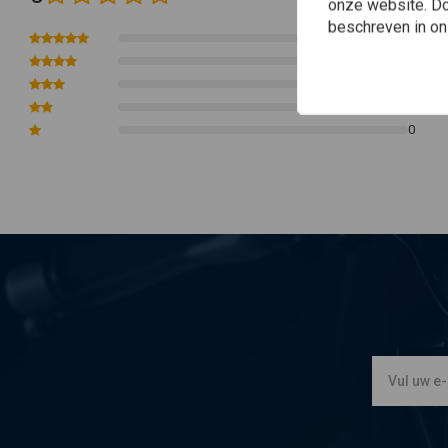
onderdelen die u wilt laten monteren, te monteren. Contactslot of een be
onze website. Doo
beschreven in o
Past op de volgende BMW Paralever R-modellen met 41 mm-vork
0
0
R80R – R100R
0
0
Als u twijfelt of dit de juiste Clamp voor uw Bike is, neem dan contact m
0