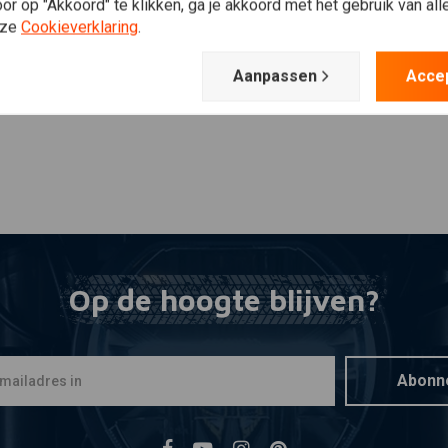
Plaats ook een review
ugel voor de choke, bijvoorbeeld.
r op "Akkoord" te klikken, ga je akkoord met het gebruik van al
nze
Cookieverklaring
.
en:
Aanpassen
Acce
et ons op.
Op de hoogte blijven?
Abonn