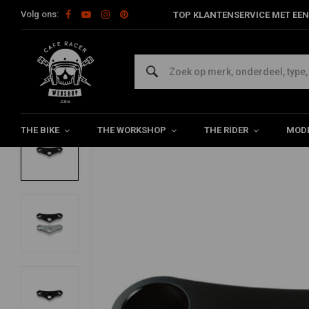
Volg ons:
TOP KLANTENSERVICE MET EEN
Home
Model Specifiek
BMW
BMW R-Series Specials
BM
REBELMOTO
BMW Triple Tree Clamp "Cafe Racer" Par
0/5 (0 reviews)
THE BIKE
THE WORKSHOP
THE RIDER
MODE