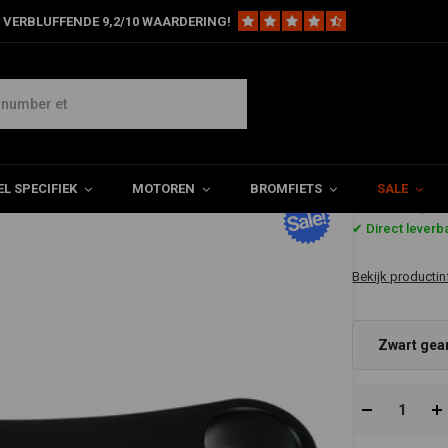
 VERBLUFFENDE 9,2/10 WAARDERING!
W Triple Tree Clamp "Cafe Racer" Paralever 41mm
alever 41mm
L SPECIFIEK
MOTOREN
BROMFIETS
SALE
€206,3
✔ Direct leverb
Bekijk productin
Zwart gea