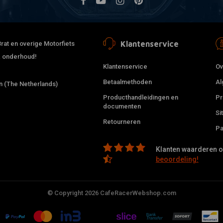
Klantenservice
rat en overige Motorfiets
 & onderhoud!
Klantenservice
Ov
Betaalmethoden
Al
 (The Netherlands)
Producthandleidingen en
Pr
documenten
Si
Retourneren
Pa
Klanten waarderen on
beoordeling!
© Copyright 2026 CafeRacerWebshop.com