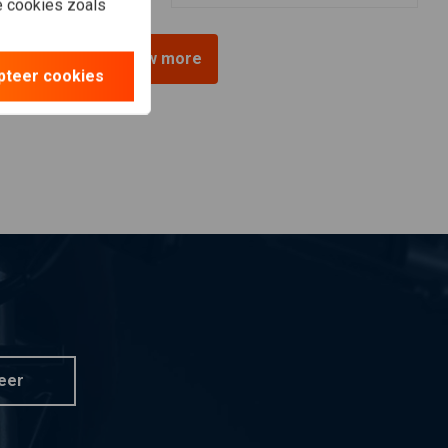
le cookies zoals
View more
pteer cookies
eer