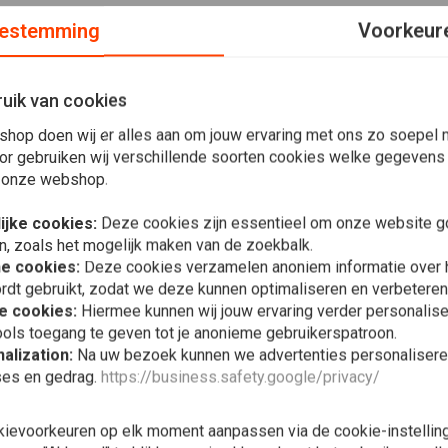
estemming
Voorkeur
uik van cookies
schikt voor BMW PAralever airhead-modellen met 41mm-
shop doen wij er alles aan om jouw ervaring met ons zo soepel m
or gebruiken wij verschillende soorten cookies welke gegevens
 onze webshop.
ke, de BMW Triple Tree Clamp door rebelmoto verstijft de
algemeen betere rit, vooral op snelheden op snelwegen.
ijke cookies:
Deze cookies zijn essentieel om onze website go
n, zoals het mogelijk maken van de zoekbalk.
aluminium van vliegtuigkwaliteit. Na het bewerken
he cookies:
Deze cookies verzamelen anoniem informatie over
n inclusief anodiseren. Het resultaat is een gladde satijnen
rdt gebruikt, zodat we deze kunnen optimaliseren en verbeteren
acer motorfiets build of een andere custom build, waar je
e cookies:
Hiermee kunnen wij jouw ervaring verder personalis
REBELMOTO
ols toegang te geven tot je anonieme gebruikerspatroon.
BMW Center
alization:
Na uw bezoek kunnen we advertenties personalisere
oorvorken bevestigt, is CNC-gefreesd uit roestvrij staal en
41mm
ses en gedrag.
https://business.safety.google/privacy/
€37,71
€5
unnen worden gebruikt om een ​​snelheidsmeter of andere
kievoorkeuren op elk moment aanpassen via de cookie-instellin