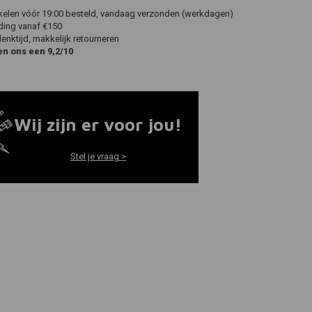
ikelen vóór 19:00 besteld, vandaag verzonden (werkdagen)
ding vanaf €150
nktijd, makkelijk retourneren
en ons een 9,2/10
Wij zijn er voor jou!
Stel je vraag >