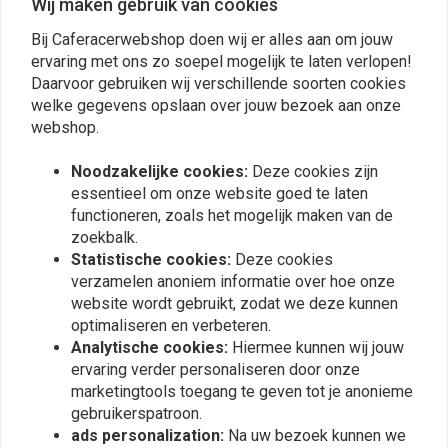
Wij maken gebruik van cookies
Bmw K100 K75 Kniebeschermers Tankkleur: Bruin, Naaitype: Vierkant,
Bij Caferacerwebshop doen wij er alles aan om jouw
Quadrate
ervaring met ons zo soepel mogelijk te laten verlopen!
Daarvoor gebruiken wij verschillende soorten cookies
welke gegevens opslaan over jouw bezoek aan onze
Reviews
webshop.
0
(0 beoordelingen)
Noodzakelijke cookies:
Deze cookies zijn
essentieel om onze website goed te laten
0
functioneren, zoals het mogelijk maken van de
0
zoekbalk.
0
Statistische cookies:
Deze cookies
0
verzamelen anoniem informatie over hoe onze
0
website wordt gebruikt, zodat we deze kunnen
optimaliseren en verbeteren.
Analytische cookies:
Hiermee kunnen wij jouw
ervaring verder personaliseren door onze
Plaats ook een review
marketingtools toegang te geven tot je anonieme
gebruikerspatroon.
ads personalization:
Na uw bezoek kunnen we