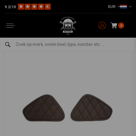
EUR
9.2/10
Home
Model Specifiek
BMW
BMW K-Series Specials
BMW K100
Bmw K100 K75 Kniebeschermers Tankkleur:
Bruin, Naaitype: Vierkant, Quadrate
0
0/5 (0 reviews)