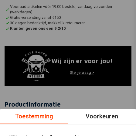
Voorraad artikelen vóór 19:00 besteld, vandaag verzonden
(werkdagen)
Gratis verzending vanaf €150
30 dagen bedenktijd, makkelijk retourneren
Klanten geven ons een 9,2/10
Wij zijn er voor jou!
Stel je vraag >
Productinformatie
Toestemming
Voorkeuren
Artikelcode:
06-0172
EAN-code:
7440823248235