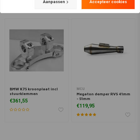
Aanpassen
Accepteer cookies
BMW K75 kroonplaat incl
MCU
stuurklemmen
Megaton demper RVS 41mm
- 51mm
€361,55
€119,95