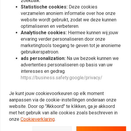
zoekbalk.
Statistische cookies:
Deze cookies
verzamelen anoniem informatie over hoe onze
website wordt gebruikt, zodat we deze kunnen
optimaliseren en verbeteren.
Analytische cookies:
Hiermee kunnen wij jouw
ervaring verder personaliseren door onze
marketingtools toegang te geven tot je anonieme
gebruikerspatroon.
ads personalization:
Na uw bezoek kunnen we
advertenties personaliseren op basis van uw
interesses en gedrag.
POWERBRICK
POWERBRICK
VOORVORK CONVERSIE
VORK CONVERSIE KIT 3.0
https://business.safety.google/privacy/
KIT 3.0 MOTOSCOPE
UNIVERSEEL (Kies uw
CLASSIC / DAYTONA 80
model)
€669,-
€649,-
(Kies uw model)
Je kunt jouw cookievoorkeuren op elk moment
aanpassen via de cookie-instellingen onderaan onze
website. Door op "Akkoord" te klikken, ga je akkoord
met het gebruik van alle cookies zoals beschreven in
onze
Cookieverklaring
.
View more