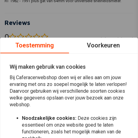
RT 1982 - 1991 plus gat van 64mm voor universele snelheidsmeter.
Reviews
0
(0 beoordelingen)
Toestemming
Voorkeuren
0
0
0
Wij maken gebruik van cookies
0
Bij Caferacerwebshop doen wij er alles aan om jouw
0
ervaring met ons zo soepel mogelijk te laten verlopen!
Daarvoor gebruiken wij verschillende soorten cookies
welke gegevens opslaan over jouw bezoek aan onze
webshop.
Plaats ook een review
Noodzakelijke cookies:
Deze cookies zijn
essentieel om onze website goed te laten
functioneren, zoals het mogelijk maken van de
Vergelijkbare producten