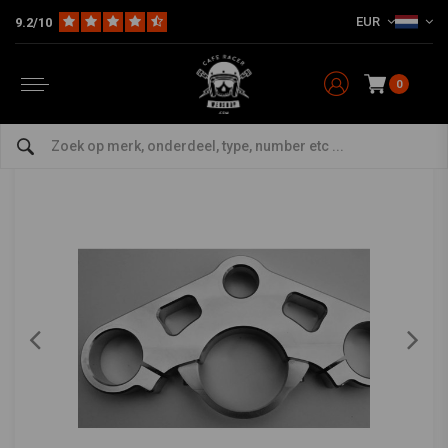
EUR
9.2/10
Home
Model Specifiek
BMW
BMW K-Series Specials
BMW K100
Bmw K100 RS k100 RT 1982 - 1991 kroonplaat
plus 65mm gat voor selheidsmeter
0
0/5 (0 reviews)