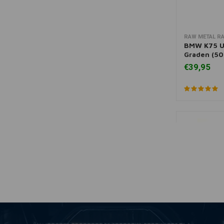
RAW METAL R
Toevoegen
BMW K75 Ui
Graden (5
€39,95