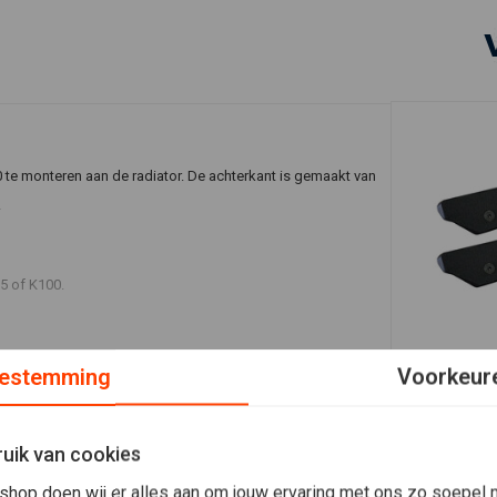
 te monteren aan de radiator. De achterkant is gemaakt van
.
5 of K100.
RAW METAL 
estemming
Voorkeur
BMW K-serie
injectordeks
€44,95
uik van cookies
shop doen wij er alles aan om jouw ervaring met ons zo soepel m