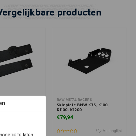
Vergelijkbare producten
View more
In winkelwagen
RACERS
RAW METAL RACERS
en
 K75 / K100
Skidplate BMW K75, K100,
el (kies variant)
K1100, K1200
€79,94
Verlanglijst
Verlanglijst
ogelijk te laten