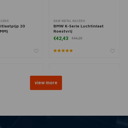
ACERS
RAW METAL RACERS
 aan winkelwagen
Toevoegen aan winkelwagen
tlaatpijp 20
BMW K-Serie Luchtinlaat
0MM)
Roestvrij
€42,43
€44,20
view more