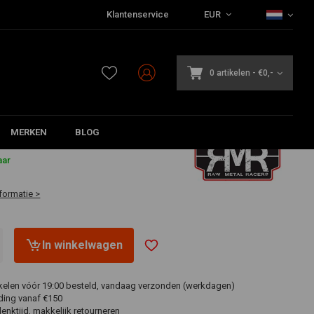
Klantenservice
EUR
0 artikelen
-
€0,-
MERKEN
BLOG
aar
formatie >
In winkelwagen
ikelen vóór 19:00 besteld, vandaag verzonden (werkdagen)
ding vanaf €150
nktijd, makkelijk retourneren