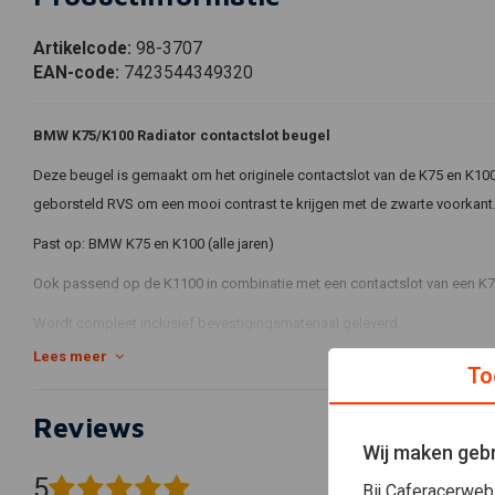
Artikelcode:
98-3707
EAN-code:
7423544349320
BMW K75/K100 Radiator contactslot beugel
Deze beugel is gemaakt om het originele contactslot van de K75 en K100
geborsteld RVS om een mooi contrast te krijgen met de zwarte voorkant
Past op: BMW K75 en K100 (alle jaren)
Ook passend op de K1100 in combinatie met een contactslot van een K7
Wordt compleet inclusief bevestigingsmateriaal geleverd.
Lees meer
To
Reviews
Wij maken gebr
5
Bij Caferacerweb
(1 beoordelingen)