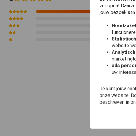
verlopen! Daarvo
1
jouw bezoek aan
0
Noodzakel
0
functionere
0
Statistisc
0
website wo
Analytisch
marketingto
ads person
uw interes
Je kunt jouw coo
onze website. Doo
beschreven in o