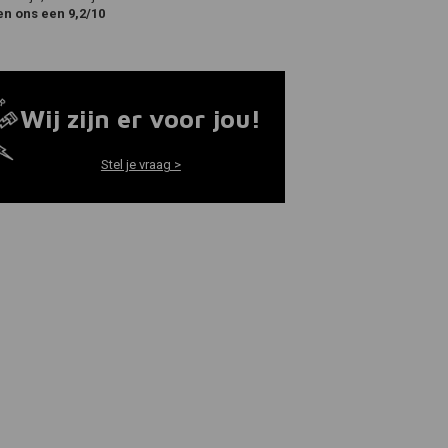
en ons een 9,2/10
Wij zijn er voor jou!
Stel je vraag >