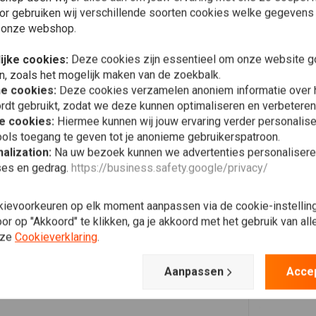
Plaats ook een review
or gebruiken wij verschillende soorten cookies welke gegevens
 onze webshop.
ijke cookies:
Deze cookies zijn essentieel om onze website go
n, zoals het mogelijk maken van de zoekbalk.
he cookies:
Deze cookies verzamelen anoniem informatie over
rdt gebruikt, zodat we deze kunnen optimaliseren en verbeteren
e cookies:
Hiermee kunnen wij jouw ervaring verder personalis
ols toegang te geven tot je anonieme gebruikerspatroon.
alization:
Na uw bezoek kunnen we advertenties personalisere
longo.fabio@yahoo.it
ses en gedrag.
https://business.safety.google/privacy/
perfect for my K100 caferacer project
kievoorkeuren op elk moment aanpassen via de cookie-instellin
r op "Akkoord" te klikken, ga je akkoord met het gebruik van al
nze
Cookieverklaring
.
Aanpassen
Acce