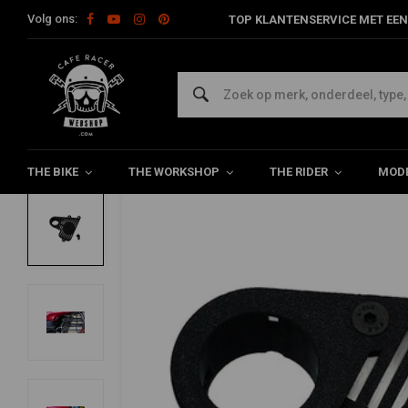
Volg ons:
TOP KLANTENSERVICE MET EEN
Home
Model Specifiek
BMW
BMW K-Series Specials
BM
RAW METAL RACERS
BMW K75/K100 Radiator contactslot beu
5/5 (1 reviews)
THE BIKE
THE WORKSHOP
THE RIDER
MODE