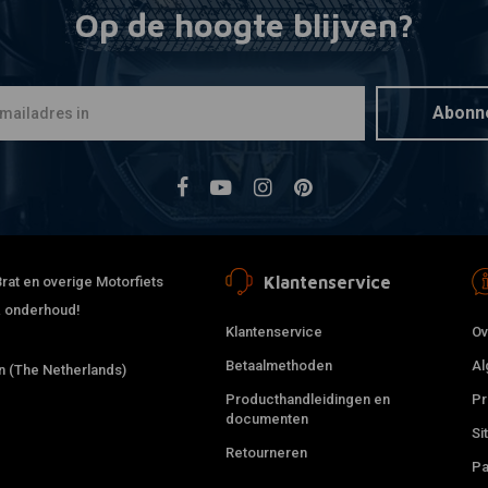
Op de hoogte blijven?
RAW METAL R
Mee
BMW K100
Spatbord -
€49,95
Abonn
Klantenservice
rat en overige Motorfiets
 & onderhoud!
Klantenservice
Ov
Betaalmethoden
Al
 (The Netherlands)
Producthandleidingen en
Pr
documenten
Si
Retourneren
Pa