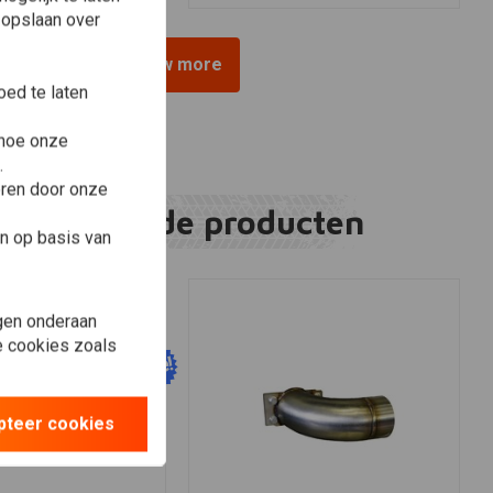
 opslaan over
View more
ed te laten
 hoe onze
.
eren door onze
Gerelateerde producten
n op basis van
gen onderaan
le cookies zoals
pteer cookies