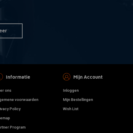
ACERS
RAW METAL RACERS
r informatie
Toevoegen aan winkelwagen
 Handgemaakte
BMW K-serie Daytona
 Zwart
meterhouder 48/60/80 mm
€18,95
eer
Informatie
Mijn Account
er ons
Inloggen
gemene voorwaarden
Mijn Bestellingen
ivacy Policy
Wish List
temap
rtner Program