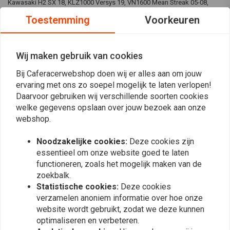
Kawasaki H2 SX 18, KLZ1000 Versys 19, VN1600 Mean Streak 05-08,
Z1000 09-16, Z900RS 18-19, ZX1000 Ninja 11-19, ZX10R 04-15 , ZX10R
Toestemming
Voorkeuren
ABS 14-15, ZX12R 04-05, ZX600 (ZX-6R) (636) 03-06, ZX600 (ZX6RR) 03-
06, Suzuki DL1000 V-Strom 14-18, DL1000 V-Strom XT 18, GS
Wij maken gebruik van cookies
BELANGRIJK: de afbeelding is alleen ter indicatie. Om de kit visueel te
controleren, kunt u de website van all balls bezoeken. De gekochte set
Bij Caferacerwebshop doen wij er alles aan om jouw
past bij uw motorfiets.
ervaring met ons zo soepel mogelijk te laten verlopen!
Lees meer
Daarvoor gebruiken wij verschillende soorten cookies
welke gegevens opslaan over jouw bezoek aan onze
webshop.
Reviews
Noodzakelijke cookies:
Deze cookies zijn
0
(0 beoordelingen)
essentieel om onze website goed te laten
functioneren, zoals het mogelijk maken van de
0
zoekbalk.
0
Statistische cookies:
Deze cookies
0
verzamelen anoniem informatie over hoe onze
0
website wordt gebruikt, zodat we deze kunnen
0
optimaliseren en verbeteren.