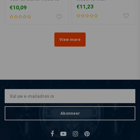
7012
€11,23
€10,09
View more
Abonneer