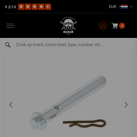
EUR
9.2/10
Home
The Workshop
Remdelen
Remblokset borgpennen
Remblokset borgpen voor model 18-7037
ALL BALLS
-
bekijk alles van All Balls
0
Remblokset borgpen voor model 18-7037
0/5 (0 reviews)