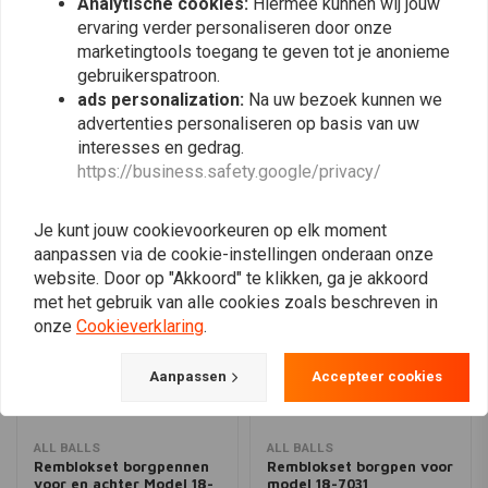
Analytische cookies:
Hiermee kunnen wij jouw
ervaring verder personaliseren door onze
marketingtools toegang te geven tot je anonieme
Plaats ook een review
gebruikerspatroon.
ads personalization:
Na uw bezoek kunnen we
advertenties personaliseren op basis van uw
interesses en gedrag.
Vergelijkbare producten
https://business.safety.google/privacy/
Je kunt jouw cookievoorkeuren op elk moment
aanpassen via de cookie-instellingen onderaan onze
website. Door op "Akkoord" te klikken, ga je akkoord
met het gebruik van alle cookies zoals beschreven in
onze
Cookieverklaring
.
Aanpassen
Accepteer cookies
ALL BALLS
ALL BALLS
Remblokset borgpennen
Remblokset borgpen voor
voor en achter Model 18-
model 18-7031